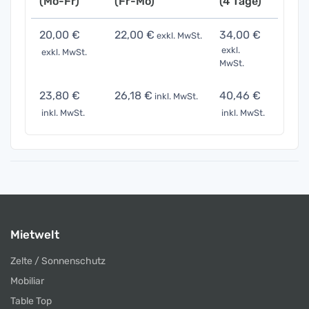
(Mo-Fr)
(Fr-Mo)
(4 Tage)
(7 Ta
20,00 €
22,00 €
34,00 €
70,0
exkl. MwSt.
exkl.
exkl. MwSt.
exkl. 
MwSt.
23,80 €
26,18 €
40,46 €
83,3
inkl. MwSt.
inkl. MwSt.
inkl. MwSt.
inkl. 
Mietwelt
Zelte / Sonnenschutz
Mobiliar
Table Top