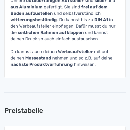
Unsere
outdoorfähigen Aufsteller
sind
silber
und
aus Aluminium
gefertigt. Sie sind
frei auf dem
Boden aufzustellen
und selbstverständlich
witterungsbeständig
. Du kannst bis zu
DIN A1
in
den Werbeaufsteller einpflegen. Dafür musst du nur
die
seitlichen Rahmen aufklappen
und kannst
deinen Druck so auch einfach austauschen.
Du kannst auch deinen
Werbeaufsteller
mit auf
deinen
Messestand
nehmen und so z.B. auf deine
nächste Produktvorführung
hinweisen.
Preistabelle