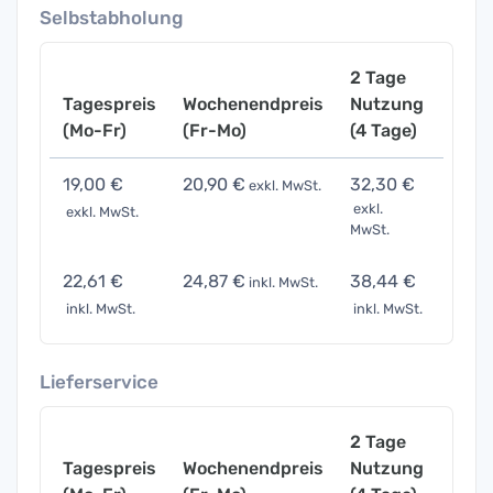
Selbstabholung
2 Tage
Tagespreis
Wochenendpreis
Nutzung
Woch
(Mo-Fr)
(Fr-Mo)
(4 Tage)
(7 Ta
19,00 €
20,90 €
32,30 €
66,5
exkl. MwSt.
exkl.
exkl. MwSt.
exkl. 
MwSt.
22,61 €
24,87 €
38,44 €
79,14
inkl. MwSt.
inkl. MwSt.
inkl. MwSt.
inkl. 
Lieferservice
2 Tage
Tagespreis
Wochenendpreis
Nutzung
Woch