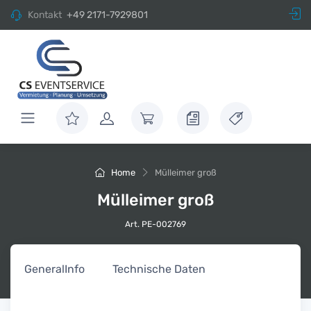
Kontakt
+49 2171-7929801
Home
Mülleimer groß
Mülleimer groß
Art. PE-002769
General
Info
Technische Daten