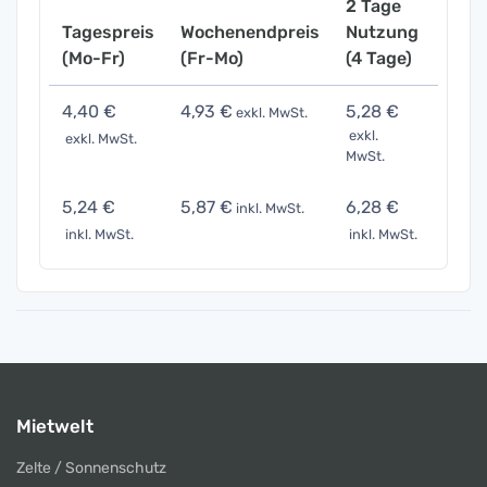
2 Tage
Tagespreis
Wochenendpreis
Nutzung
Woch
(Mo-Fr)
(Fr-Mo)
(4 Tage)
(7 Ta
4,40 €
4,93 €
5,28 €
6,60
exkl. MwSt.
exkl.
exkl. MwSt.
exkl. 
MwSt.
5,24 €
5,87 €
6,28 €
7,85
inkl. MwSt.
inkl. MwSt.
inkl. MwSt.
inkl. 
Mietwelt
Zelte / Sonnenschutz