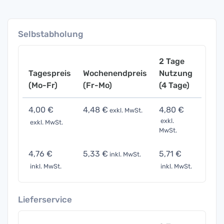
Selbstabholung
2 Tage
Tagespreis
Wochenendpreis
Nutzung
Woch
(Mo-Fr)
(Fr-Mo)
(4 Tage)
(7 Ta
4,00 €
4,48 €
4,80 €
6,00
exkl. MwSt.
exkl.
exkl. MwSt.
exkl. 
MwSt.
4,76 €
5,33 €
5,71 €
7,14 
inkl. MwSt.
inkl. MwSt.
inkl. MwSt.
inkl. 
Lieferservice