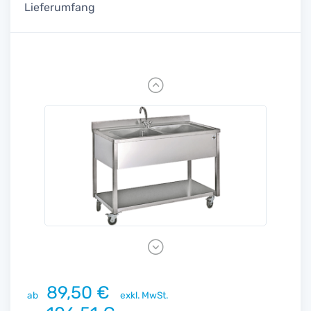
Lieferumfang
Previous
Next
89,50 €
ab
exkl. MwSt.