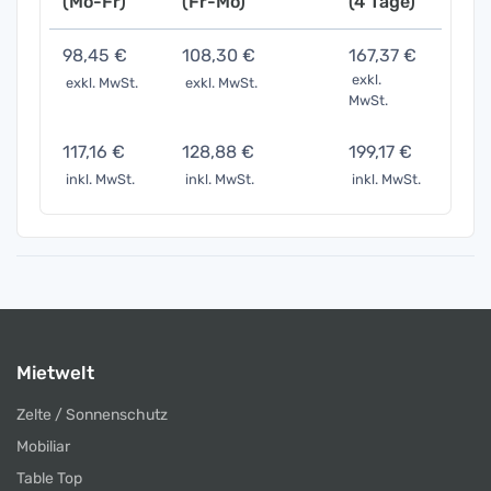
(Mo-Fr)
(Fr-Mo)
(4 Tage)
(7 Ta
98,45 €
108,30 €
167,37 €
344,
exkl.
exkl. MwSt.
exkl. MwSt.
exkl. 
MwSt.
117,16 €
128,88 €
199,17 €
410,
inkl. MwSt.
inkl. MwSt.
inkl. MwSt.
inkl. 
Mietwelt
Zelte / Sonnenschutz
Mobiliar
Table Top