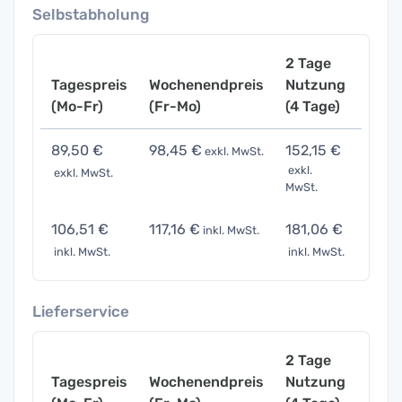
Selbstabholung
2 Tage
Tagespreis
Wochenendpreis
Nutzung
Woch
(Mo-Fr)
(Fr-Mo)
(4 Tage)
(7 Ta
89,50 €
98,45 €
152,15 €
313,
exkl. MwSt.
exkl.
exkl. MwSt.
exkl. 
MwSt.
106,51 €
117,16 €
181,06 €
372,
inkl. MwSt.
inkl. MwSt.
inkl. MwSt.
inkl. 
Lieferservice
2 Tage
Tagespreis
Wochenendpreis
Nutzung
Woch