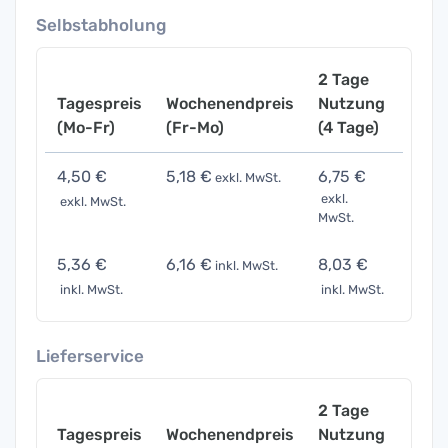
Selbstabholung
2 Tage
Tagespreis
Wochenendpreis
Nutzung
Woch
(Mo-Fr)
(Fr-Mo)
(4 Tage)
(7 Ta
4,50 €
5,18 €
6,75 €
9,90 
exkl. MwSt.
exkl.
exkl. MwSt.
exkl. 
MwSt.
5,36 €
6,16 €
8,03 €
11,78
inkl. MwSt.
inkl. MwSt.
inkl. MwSt.
inkl. 
Lieferservice
2 Tage
Tagespreis
Wochenendpreis
Nutzung
Woch