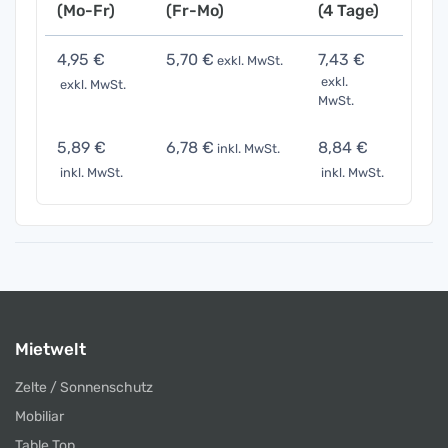
(Mo-Fr)
(Fr-Mo)
(4 Tage)
(7 Ta
4,95 €
5,70 €
7,43 €
10,8
exkl. MwSt.
exkl.
exkl. MwSt.
exkl. 
MwSt.
5,89 €
6,78 €
8,84 €
12,96
inkl. MwSt.
inkl. MwSt.
inkl. MwSt.
inkl. 
Mietwelt
Zelte / Sonnenschutz
Mobiliar
Table Top