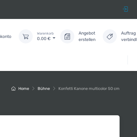
Angebot
Auftrag
Warenkorb
konto
0.00
€
erstellen
verbind
Home
Bühne
Konfetti Kanone multicolor 50 cm