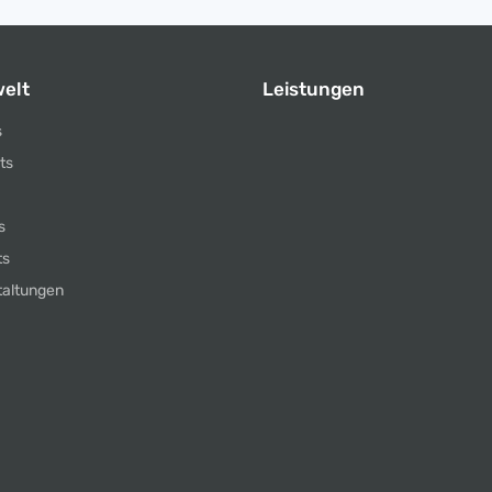
elt
Leistungen
s
ts
s
ts
taltungen