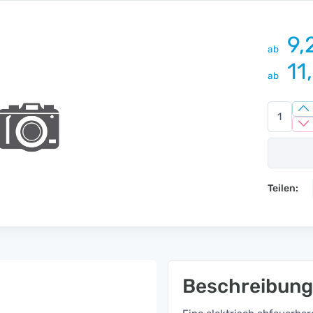
9,
ab
11
ab
Teilen:
Beschreibung