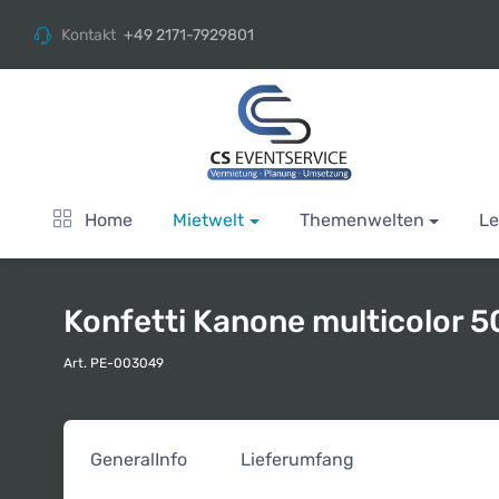
Kontakt
+49 2171-7929801
Home
Mietwelt
Themenwelten
Le
Konfetti Kanone multicolor 
Art. PE-003049
General
Info
Lieferumfang