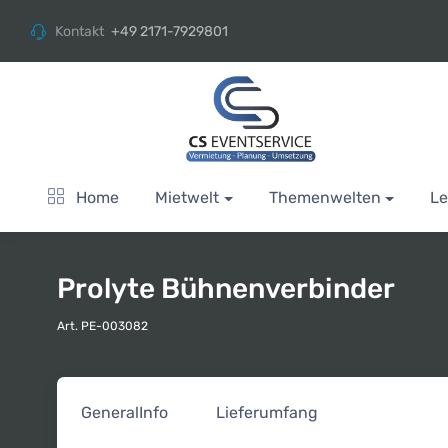
Kontakt
+49 2171-7929801
Home
Mietwelt
Themenwelten
Le
Prolyte Bühnenverbinder
Art. PE-003082
General
Info
Lieferumfang