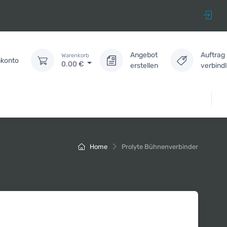
Angebot
Auftrag
Warenkorb
konto
0.00
€
erstellen
verbind
Home
Prolyte Bühnenverbinder