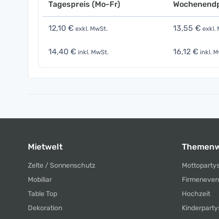
Tagespreis (Mo-Fr)
Wochenendp
12,10 €
13,55 €
exkl. MwSt.
exkl.
14,40 €
16,12 €
inkl. MwSt.
inkl. M
Mietwelt
Themenw
Zelte / Sonnenschutz
Mottoparty
Mobiliar
Firmeneven
Table Top
Hochzeit
Dekoration
Kinderparty