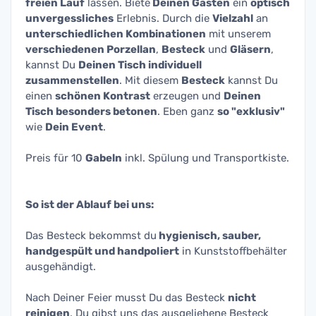
freien Lauf
lassen. Biete
Deinen Gästen
ein
optisch
unvergessliches
Erlebnis. Durch die
Vielzahl
an
unterschiedlichen Kombinationen
mit unserem
verschiedenen Porzellan
,
Besteck
und
Gläsern
,
kannst Du
Deinen Tisch individuell
zusammenstellen
. Mit diesem
Besteck
kannst Du
einen
schönen Kontrast
erzeugen und
Deinen
Tisch besonders betonen
. Eben ganz
so "exklusiv"
wie
Dein Event
.
Preis für 10
Gabeln
inkl. Spülung und Transportkiste.
So ist der Ablauf bei uns:
Das Besteck bekommst du
hygienisch, sauber,
handgespült und handpoliert
in Kunststoffbehälter
ausgehändigt.
Nach Deiner Feier musst Du das Besteck
nicht
reinigen
. Du gibst uns das ausgeliehene Besteck