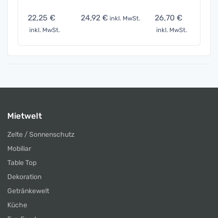
22,25 €
24,92 €
26,70 €
44,5
inkl. MwSt.
inkl. MwSt.
inkl. MwSt.
inkl. 
Mietwelt
Zelte / Sonnenschutz
Mobiliar
Table Top
Dekoration
Getränkewelt
Küche