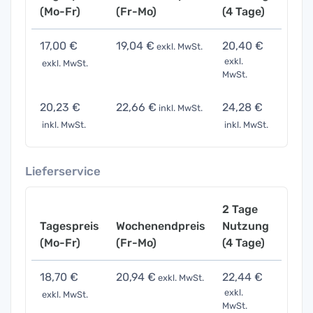
(Mo-Fr)
(Fr-Mo)
(4 Tage)
(7 Ta
17,00 €
19,04 €
20,40 €
34,0
exkl. MwSt.
exkl.
exkl. MwSt.
exkl. 
MwSt.
20,23 €
22,66 €
24,28 €
40,4
inkl. MwSt.
inkl. MwSt.
inkl. MwSt.
inkl. 
Lieferservice
2 Tage
Tagespreis
Wochenendpreis
Nutzung
Woch
(Mo-Fr)
(Fr-Mo)
(4 Tage)
(7 Ta
18,70 €
20,94 €
22,44 €
37,4
exkl. MwSt.
exkl.
exkl. MwSt.
exkl. 
MwSt.