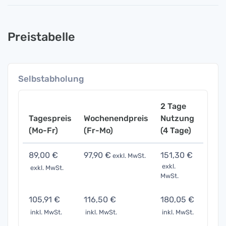
Preistabelle
Selbstabholung
2 Tage
Tagespreis
Wochenendpreis
Nutzung
Woch
(Mo-Fr)
(Fr-Mo)
(4 Tage)
(7 Ta
89,00 €
97,90 €
151,30 €
311,
exkl. MwSt.
exkl.
exkl. MwSt.
exkl. 
MwSt.
105,91 €
116,50 €
180,05 €
370,
inkl. MwSt.
inkl. MwSt.
inkl. MwSt.
inkl. 