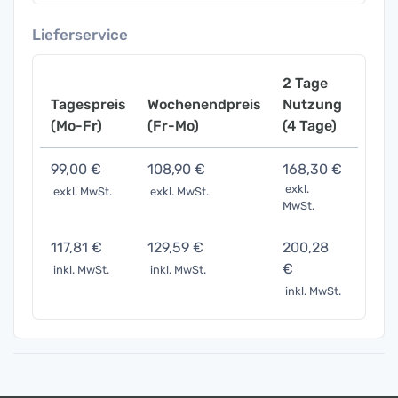
Lieferservice
2 Tage
Tagespreis
Wochenendpreis
Nutzung
Woch
(Mo-Fr)
(Fr-Mo)
(4 Tage)
(7 Ta
99,00 €
108,90 €
168,30 €
346,
exkl.
exkl. MwSt.
exkl. MwSt.
exkl. 
MwSt.
117,81 €
129,59 €
200,28
412,
€
inkl. MwSt.
inkl. MwSt.
inkl. 
inkl. MwSt.