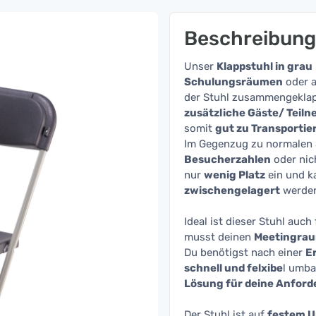
Beschreibung
Unser
Klappstuhl in grau
Schulungsräumen
oder a
der Stuhl zusammengeklap
zusätzliche Gäste/ Teil
somit
gut zu Transportie
Im Gegenzug zu normalen 
Besucherzahlen
oder nic
nur
wenig Platz
ein und k
zwischengelagert
werde
Ideal ist dieser Stuhl auch
musst deinen
Meetingra
Du benötigst nach einer
E
schnell und felxibe
l umba
Lösung für deine Anford
Der Stuhl ist auf
festem 