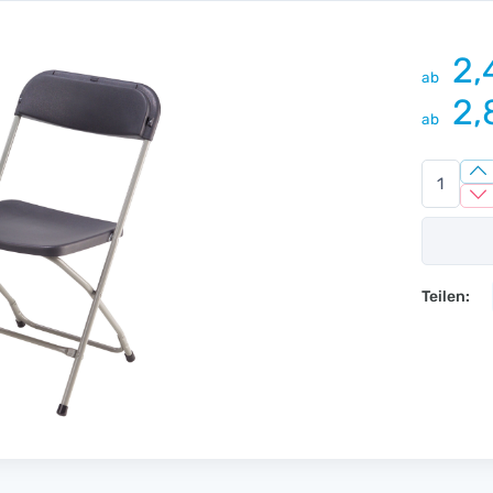
2,
ab
2,
ab
Teilen: