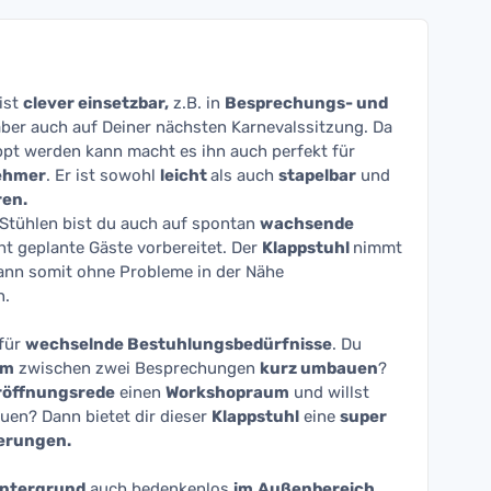
ist
clever einsetzbar,
z.B. in
Besprechungs- und
ber auch auf Deiner nächsten Karnevalssitzung. Da
pt werden kann macht es ihn auch perfekt für
nehmer
. Er ist sowohl
leicht
als auch
stapelbar
und
ren.
Stühlen bist du auch auf spontan
wachsende
ht geplante Gäste vorbereitet. Der
Klappstuhl
nimmt
ann somit ohne Probleme in der Nähe
n.
 für
wechselnde Bestuhlungsbedürfnisse
. Du
um
zwischen zwei Besprechungen
kurz umbauen
?
röffnungsrede
einen
Workshopraum
und willst
uen? Dann bietet dir dieser
Klappstuhl
eine
super
erungen.
Untergrund
auch bedenkenlos
im
Außenbereich