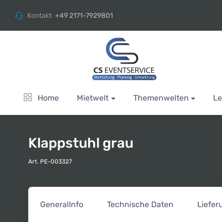
Kontakt
+49 2171-7929801
Home
Mietwelt
Themenwelten
Le
Klappstuhl grau
Art. PE-003327
General
Info
Technische Daten
Liefe