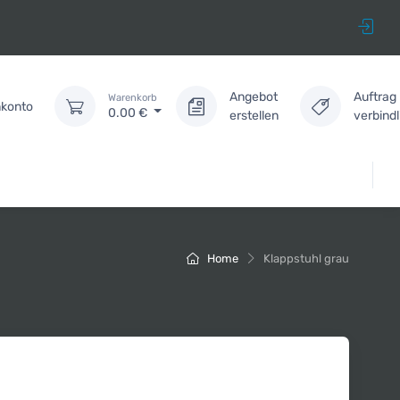
Angebot
Auftrag
Warenkorb
konto
0.00
€
erstellen
verbind
Home
Klappstuhl grau