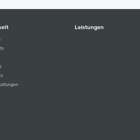
elt
Leistungen
s
ts
s
ts
taltungen