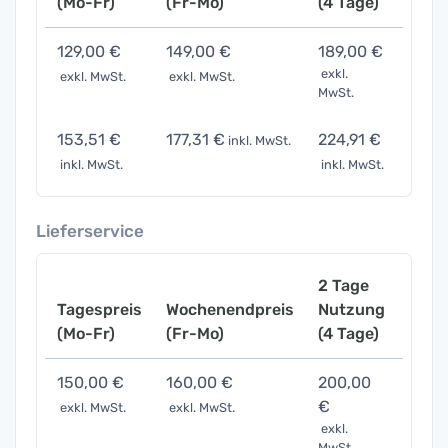
(Mo-Fr)
(Fr-Mo)
(4 Tage)
(7 Ta
129,00 €
149,00 €
189,00 €
299,
exkl.
exkl. MwSt.
exkl. MwSt.
exkl. 
MwSt.
153,51 €
177,31 €
224,91 €
355,
inkl. MwSt.
inkl. MwSt.
inkl. MwSt.
inkl. 
Lieferservice
2 Tage
Tagespreis
Wochenendpreis
Nutzung
Woch
(Mo-Fr)
(Fr-Mo)
(4 Tage)
(7 Ta
150,00 €
160,00 €
200,00
329,
€
exkl. MwSt.
exkl. MwSt.
exkl. 
exkl.
MwSt.