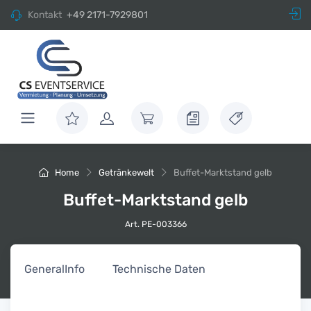
Kontakt
+49 2171-7929801
Home
Getränkewelt
Buffet-Marktstand gelb
Buffet-Marktstand gelb
Art. PE-003366
General
Info
Technische Daten