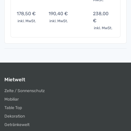
178,50 €
190,40 €
238,00
391,
€
inkl. MwSt.
inkl. MwSt.
inkl. 
inkl. MwSt.
Mietwelt
Zelte / Sonnenschutz
Mobiliar
Table Top
Dekoration
Getränkewelt