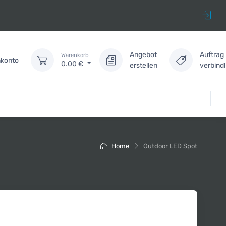
Angebot
Auftrag
Warenkorb
konto
0.00
€
erstellen
verbind
Home
Outdoor LED Spot