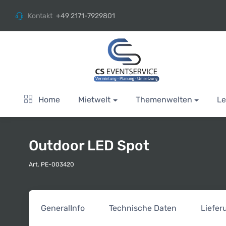
Kontakt
+49 2171-7929801
Home
Mietwelt
Themenwelten
Le
Outdoor LED Spot
Art. PE-003420
General
Info
Technische Daten
Liefe