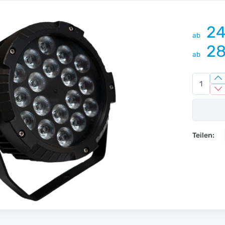
24
ab
28
ab
Teilen: