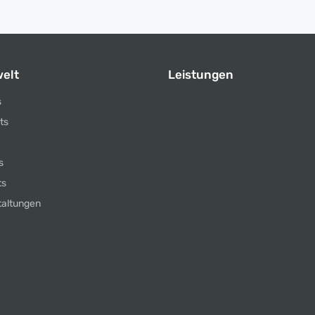
elt
Leistungen
s
ts
s
ts
taltungen