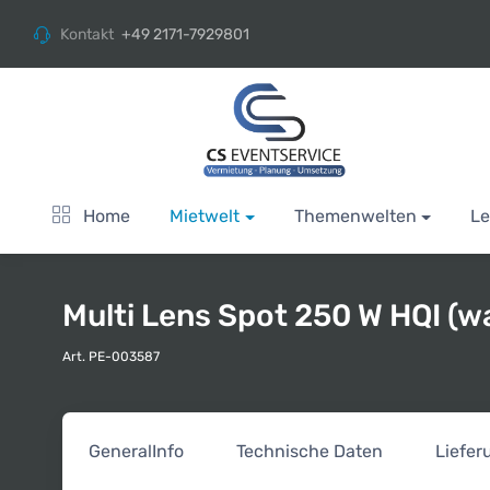
Kontakt
+49 2171-7929801
Home
Mietwelt
Themenwelten
Le
Multi Lens Spot 250 W HQI (
Art. PE-003587
General
Info
Technische Daten
Liefe