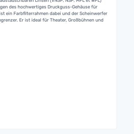
4 austauschbaren Linsen (VNSP, NSP, MFL et WFL)
gen des hochwertiges Druckguss-Gehäuse für
 ist ein Farbfilterrahmen dabei und der Scheinwerfer
egrenzer. Er ist ideal für Theater, Großbühnen und