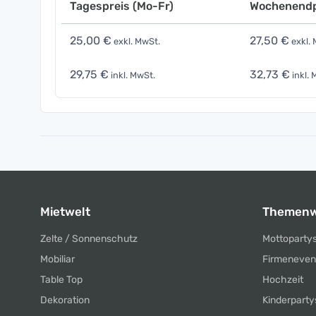
Tagespreis (Mo-Fr)
Wochenendp
25,00 €
27,50 €
exkl. MwSt.
exkl. 
29,75 €
32,73 €
inkl. MwSt.
inkl. 
Mietwelt
Themenw
Zelte / Sonnenschutz
Mottoparty
Mobiliar
Firmeneven
Table Top
Hochzeit
Dekoration
Kinderparty