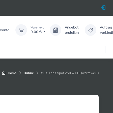
Angebot
Auftrag
Warenkorb
konto
0.00
€
erstellen
verbind
Home
Bühne
Multi Lens Spot 250 W HQI (warmweiß)