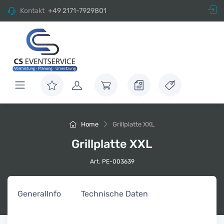
Kontakt
+49 2171-7929801
Home
Grillplatte XXL
Grillplatte XXL
Art. PE-003639
General
Info
Technische Daten