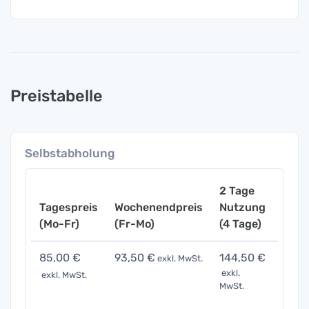
Preistabelle
Selbstabholung
2 Tage
Tagespreis
Wochenendpreis
Nutzung
Woch
(Mo-Fr)
(Fr-Mo)
(4 Tage)
(7 Ta
85,00 €
93,50 €
144,50 €
297,
exkl. MwSt.
exkl.
exkl. MwSt.
exkl. 
MwSt.