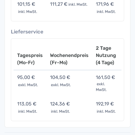
101,15 €
111,27 €
171,96 €
354,
inkl. MwSt.
inkl. MwSt.
inkl. MwSt.
inkl. 
Lieferservice
2 Tage
Tagespreis
Wochenendpreis
Nutzung
Woch
(Mo-Fr)
(Fr-Mo)
(4 Tage)
(7 Ta
95,00 €
104,50 €
161,50 €
332,
exkl.
exkl. MwSt.
exkl. MwSt.
exkl. 
MwSt.
113,05 €
124,36 €
192,19 €
395,
inkl. MwSt.
inkl. MwSt.
inkl. MwSt.
inkl. 