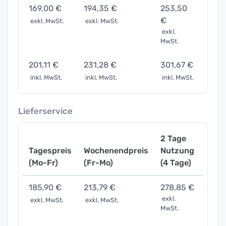
169,00 €
194,35 €
253,50
371,
€
exkl. MwSt.
exkl. MwSt.
exkl. 
exkl.
MwSt.
201,11 €
231,28 €
301,67 €
442,
inkl. MwSt.
inkl. MwSt.
inkl. MwSt.
inkl. 
Lieferservice
2 Tage
Tagespreis
Wochenendpreis
Nutzung
Woch
(Mo-Fr)
(Fr-Mo)
(4 Tage)
(7 Ta
185,90 €
213,79 €
278,85 €
408,
exkl.
exkl. MwSt.
exkl. MwSt.
exkl. 
MwSt.