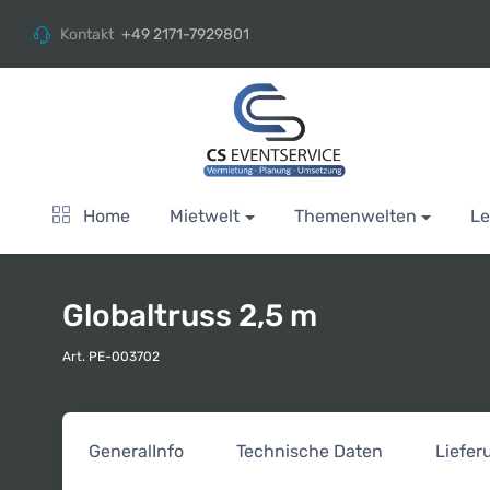
Kontakt
+49 2171-7929801
Home
Mietwelt
Themenwelten
Le
Globaltruss 2,5 m
Art. PE-003702
General
Info
Technische Daten
Liefe