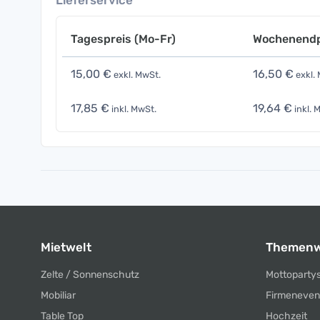
Lieferservice
Tagespreis (Mo-Fr)
Wochenendp
15,00 €
16,50 €
exkl. MwSt.
exkl.
17,85 €
19,64 €
inkl. MwSt.
inkl. 
Mietwelt
Themenw
Zelte / Sonnenschutz
Mottoparty
Mobiliar
Firmeneven
Table Top
Hochzeit