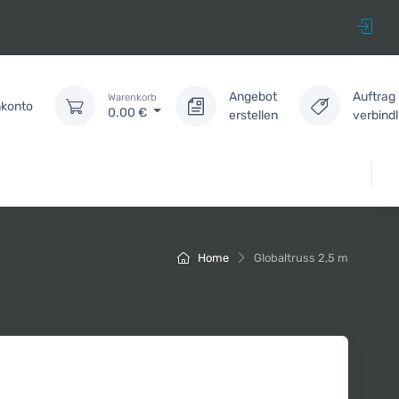
Angebot
Auftrag
Warenkorb
konto
0.00
€
erstellen
verbind
Home
Globaltruss 2,5 m