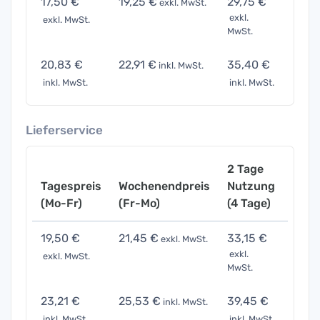
17,50 €
19,25 €
29,75 €
61,2
exkl. MwSt.
exkl.
exkl. MwSt.
exkl. 
MwSt.
20,83 €
22,91 €
35,40 €
72,8
inkl. MwSt.
inkl. MwSt.
inkl. MwSt.
inkl. 
Lieferservice
2 Tage
Tagespreis
Wochenendpreis
Nutzung
Woch
(Mo-Fr)
(Fr-Mo)
(4 Tage)
(7 Ta
19,50 €
21,45 €
33,15 €
68,2
exkl. MwSt.
exkl.
exkl. MwSt.
exkl. 
MwSt.
23,21 €
25,53 €
39,45 €
81,2
inkl. MwSt.
inkl. MwSt.
inkl. MwSt.
inkl. 