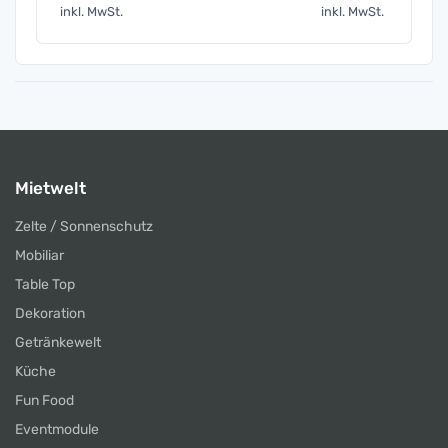
inkl. MwSt.
inkl. MwSt.
inkl. 
Mietwelt
Zelte / Sonnenschutz
Mobiliar
Table Top
Dekoration
Getränkewelt
Küche
Fun Food
Eventmodule