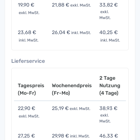
19,90 €
21,88 €
33,82 €
69,6
exkl. MwSt.
exkl.
exkl. MwSt.
exkl. 
MwSt.
23,68 €
26,04 €
40,25 €
82,8
inkl. MwSt.
inkl. MwSt.
inkl. MwSt.
inkl. 
Lieferservice
2 Tage
Tagespreis
Wochenendpreis
Nutzung
Woch
(Mo-Fr)
(Fr-Mo)
(4 Tage)
(7 Ta
22,90 €
25,19 €
38,93 €
80,1
exkl. MwSt.
exkl.
exkl. MwSt.
exkl. 
MwSt.
27,25 €
29,98 €
46,33 €
95,3
inkl. MwSt.