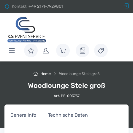
Kontakt
+49 2171-7929801
Home
Woodlounge Stele groß
Woodlounge Stele groß
Art. PE-003737
General
Info
Technische Daten