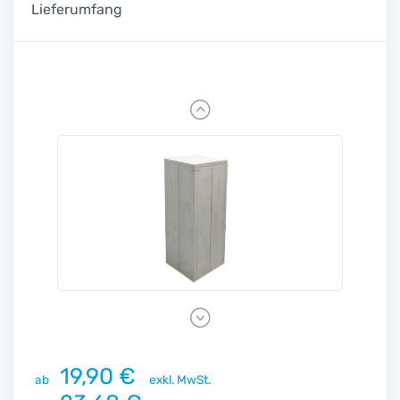
Lieferumfang
Previous
Next
19,90 €
ab
exkl. MwSt.