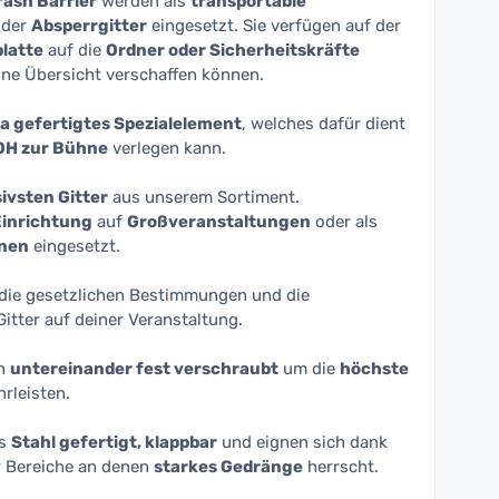
rash Barrier
werden als
transportable
der
Absperrgitter
eingesetzt. Sie verfügen auf der
platte
auf die
Ordner oder Sicherheitskräfte
ine Übersicht verschaffen können.
a gefertigtes Spezialelement
, welches dafür dient
OH zur Bühne
verlegen kann.
ivsten Gitter
aus unserem Sortiment.
Einrichtung
auf
Großveranstaltungen
oder als
hnen
eingesetzt.
r die gesetzlichen Bestimmungen und die
itter auf deiner Veranstaltung.
n
untereinander fest verschraubt
um die
höchste
rleisten.
us
Stahl gefertigt, klappbar
und eignen sich dank
r Bereiche an denen
starkes Gedränge
herrscht.