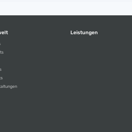
elt
Leistungen
s
ts
s
ts
taltungen