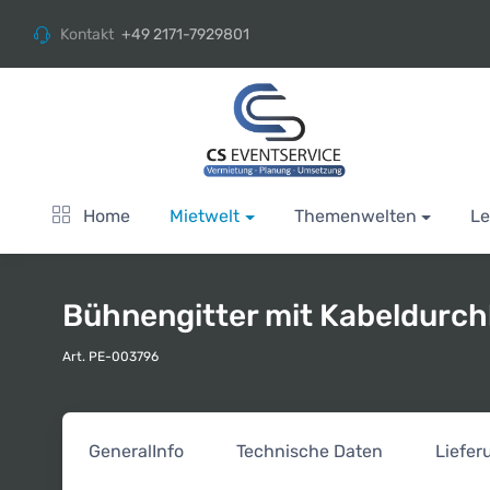
Kontakt
+49 2171-7929801
Home
Mietwelt
Themenwelten
Le
Bühnengitter mit Kabeldurch
Art. PE-003796
General
Info
Technische Daten
Liefe