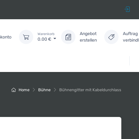
Angebot
Auftrag
Warenkorb
konto
0.00
€
erstellen
verbind
Home
Bühne
Bühnengitter mit Kabeldurchlass