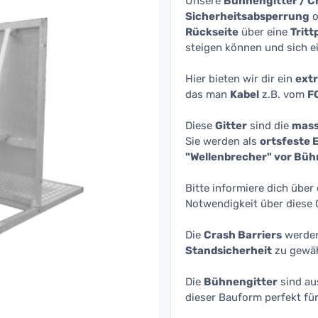
Unsere
Bühnengitter / C
Sicherheitsabsperrung
o
Rückseite
über eine
Tritt
steigen können und sich e
Hier bieten wir dir ein
extr
das man
Kabel
z.B. vom
F
Diese
Gitter
sind die
mass
Sie werden als
ortsfeste 
"Wellenbrecher" vor Bü
Bitte informiere dich übe
Notwendigkeit über diese G
Die
Crash Barriers
werde
Standsicherheit
zu gewäh
Die
Bühnengitter
sind a
dieser Bauform perfekt fü