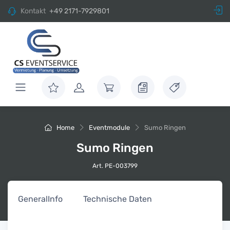
Kontakt
+49 2171-7929801
Home
Eventmodule
Sumo Ringen
Sumo Ringen
Art. PE-003799
General
Info
Technische Daten