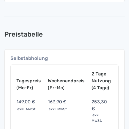
Preistabelle
Selbstabholung
2 Tage
Tagespreis
Wochenendpreis
Nutzung
Woch
(Mo-Fr)
(Fr-Mo)
(4 Tage)
(7 Ta
149,00 €
163,90 €
253,30
521,
€
exkl. MwSt.
exkl. MwSt.
exkl. 
exkl.
MwSt.