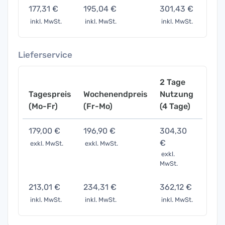
177,31 €
195,04 €
301,43 €
620,
inkl. MwSt.
inkl. MwSt.
inkl. MwSt.
inkl. 
Lieferservice
2 Tage
Tagespreis
Wochenendpreis
Nutzung
Woch
(Mo-Fr)
(Fr-Mo)
(4 Tage)
(7 Ta
179,00 €
196,90 €
304,30
626,
€
exkl. MwSt.
exkl. MwSt.
exkl. 
exkl.
MwSt.
213,01 €
234,31 €
362,12 €
745,
inkl. MwSt.
inkl. MwSt.
inkl. MwSt.
inkl. 