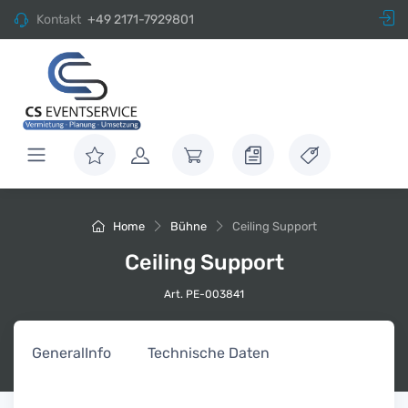
Kontakt
+49 2171-7929801
Home
Bühne
Ceiling Support
Ceiling Support
Art. PE-003841
General
Info
Technische Daten