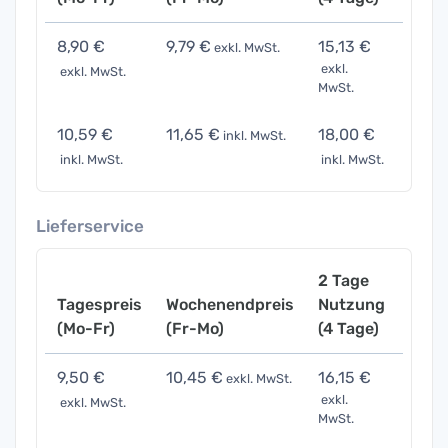
8,90 €
9,79 €
15,13 €
31,15
exkl. MwSt.
exkl.
exkl. MwSt.
exkl. 
MwSt.
10,59 €
11,65 €
18,00 €
37,0
inkl. MwSt.
inkl. MwSt.
inkl. MwSt.
inkl. 
Lieferservice
2 Tage
Tagespreis
Wochenendpreis
Nutzung
Woch
(Mo-Fr)
(Fr-Mo)
(4 Tage)
(7 Ta
9,50 €
10,45 €
16,15 €
33,2
exkl. MwSt.
exkl.
exkl. MwSt.
exkl. 
MwSt.