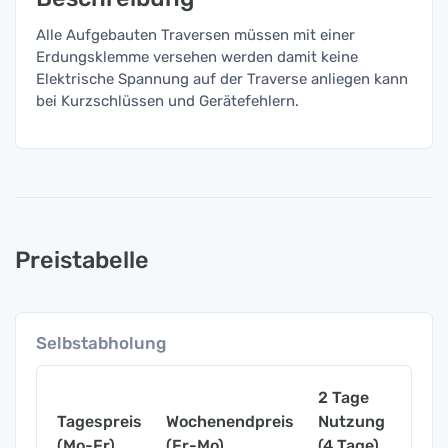
Alle Aufgebauten Traversen müssen mit einer
Erdungsklemme versehen werden damit keine
Elektrische Spannung auf der Traverse anliegen kann
bei Kurzschlüssen und Gerätefehlern.
Preistabelle
Selbstabholung
2 Tage
Tagespreis
Wochenendpreis
Nutzung
Woch
(Mo-Fr)
(Fr-Mo)
(4 Tage)
(7 Ta