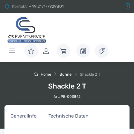
Kontakt
+49 2171-7929801
Home
Bühne
Shackle 2 T
Shackle 2 T
Art. PE-003842
General
Info
Technische Daten