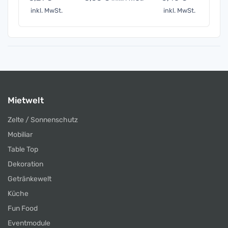
inkl. MwSt.
inkl. MwSt.
inkl. 
Mietwelt
Zelte / Sonnenschutz
Mobiliar
Table Top
Dekoration
Getränkewelt
Küche
Fun Food
Eventmodule