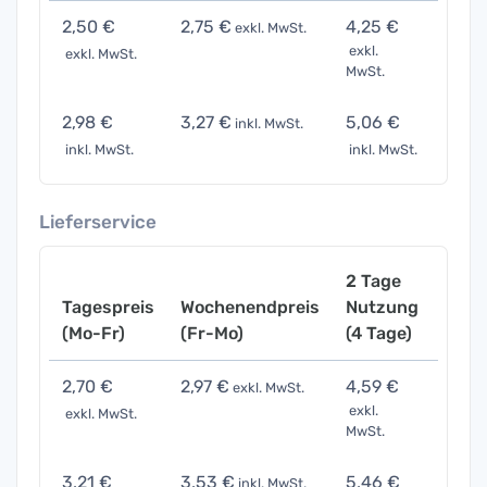
2,50 €
2,75 €
4,25 €
8,75
exkl. MwSt.
exkl.
exkl. MwSt.
exkl. 
MwSt.
2,98 €
3,27 €
5,06 €
10,41
inkl. MwSt.
inkl. MwSt.
inkl. MwSt.
inkl. 
Lieferservice
2 Tage
Tagespreis
Wochenendpreis
Nutzung
Woch
(Mo-Fr)
(Fr-Mo)
(4 Tage)
(7 Ta
2,70 €
2,97 €
4,59 €
9,45
exkl. MwSt.
exkl.
exkl. MwSt.
exkl. 
MwSt.
3,21 €
3,53 €
5,46 €
11,25
inkl. MwSt.