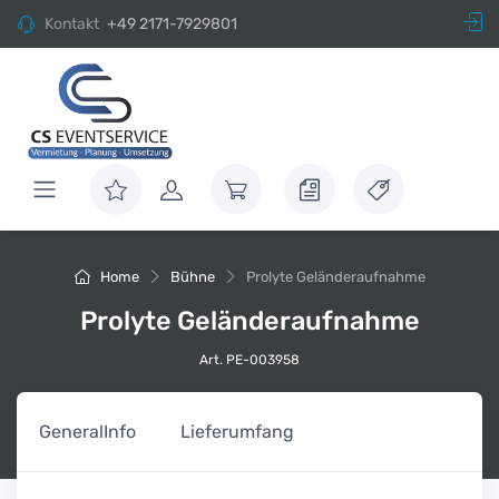
Kontakt
+49 2171-7929801
Home
Bühne
Prolyte Geländeraufnahme
Prolyte Geländeraufnahme
Art. PE-003958
General
Info
Lieferumfang