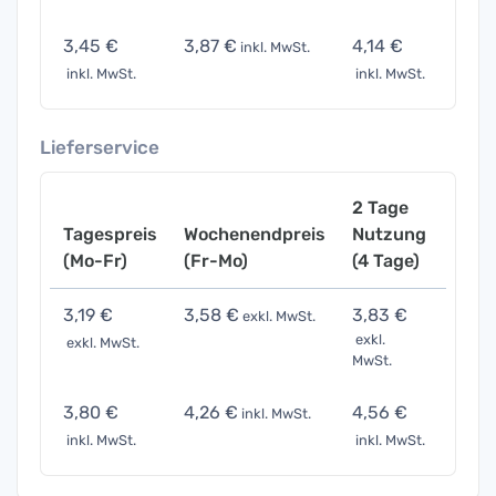
3,45 €
3,87 €
4,14 €
6,90
inkl. MwSt.
inkl. MwSt.
inkl. MwSt.
inkl. 
Lieferservice
2 Tage
Tagespreis
Wochenendpreis
Nutzung
Woch
(Mo-Fr)
(Fr-Mo)
(4 Tage)
(7 Ta
3,19 €
3,58 €
3,83 €
6,38
exkl. MwSt.
exkl.
exkl. MwSt.
exkl. 
MwSt.
3,80 €
4,26 €
4,56 €
7,59 
inkl. MwSt.
inkl. MwSt.
inkl. MwSt.
inkl. 