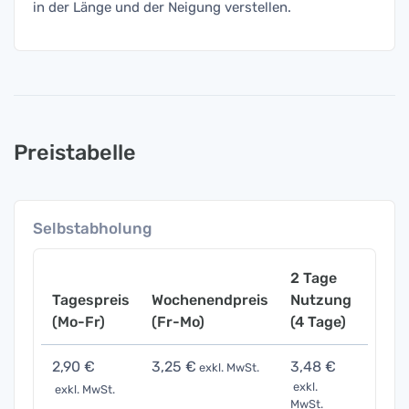
in der Länge und der Neigung verstellen.
Preistabelle
Selbstabholung
2 Tage
Tagespreis
Wochenendpreis
Nutzung
Woch
(Mo-Fr)
(Fr-Mo)
(4 Tage)
(7 Ta
2,90 €
3,25 €
3,48 €
5,80
exkl. MwSt.
exkl.
exkl. MwSt.
exkl. 
MwSt.