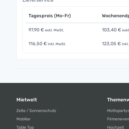
Lieferservice
Tagespreis (Mo-Fr)
Wochenendp
97,90 €
103,40 €
exkl. MwSt.
exkl
116,50 €
123,05 €
inkl. MwSt.
inkl
Mietwelt
Themenw
Zelte / Sonnenschutz
Mottoparty
Mobiliar
Firmeneven
Table Top
Hochzeit