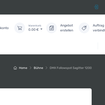
Angebot
Auftrag
Warenkorb
konto
0.00
€
erstellen
verbind
Home
Bühne
DMX Followspot Sagitter 1200