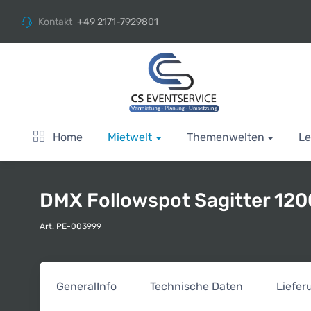
Kontakt
+49 2171-7929801
Home
Mietwelt
Themenwelten
Le
DMX Followspot Sagitter 120
Art. PE-003999
General
Info
Technische Daten
Liefe