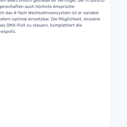
 ein elektronisch gesteuerter Verfolger, der in puncto
igenschaften auch höchste Ansprüche
ch das 4-fach Wechsellinsensystem ist er variabel
etern optimal einsetzbar. Die Möglichkeit, einzelne
nes DMX-Pult zu steuern, komplettiert die
lowspots.