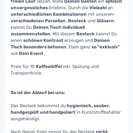
freien Lauf
lassen. Biete
Deinen Gästen
ein
optisch
unvergessliches
Erlebnis. Durch die
Vielzahl
an
unterschiedlichen Kombinationen
mit unserem
verschiedenen Porzellan
,
Besteck
und
Gläsern
,
kannst Du
Deinen Tisch individuell
zusammenstellen
. Mit diesem
Besteck
kannst Du
einen
schönen Kontrast
erzeugen und
Deinen
Tisch besonders betonen
. Eben ganz
so "exklusiv"
wie
Dein Event
.
Preis für 10
Kaffeelöffel
inkl. Spülung und
Transportkiste.
So ist der Ablauf bei uns:
Das Besteck bekommst du
hygienisch, sauber,
handgespült und handpoliert
in Kunststoffbehälter
ausgehändigt.
Nach Deiner Feier musst Du das Besteck
nicht