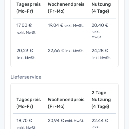
Tagespreis
Wochenendpreis
Nutzung
Woch
(Mo-Fr)
(Fr-Mo)
(4 Tage)
(7 Ta
17,00 €
19,04 €
20,40 €
34,0
exkl. MwSt.
exkl.
exkl. MwSt.
exkl. 
MwSt.
20,23 €
22,66 €
24,28 €
40,4
inkl. MwSt.
inkl. MwSt.
inkl. MwSt.
inkl. 
Lieferservice
2 Tage
Tagespreis
Wochenendpreis
Nutzung
Woch
(Mo-Fr)
(Fr-Mo)
(4 Tage)
(7 Ta
18,70 €
20,94 €
22,44 €
37,4
exkl. MwSt.
exkl.
exkl. MwSt.
exkl. 