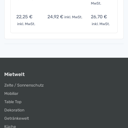
MwSt.
22,25 €
24,92 €
26,70 €
44,5
inkl. MwSt.
inkl. MwSt.
inkl. MwSt.
inkl. 
Mietwelt
Zelte / Sonnenschutz
Mobiliar
Table Top
Dekoration
Getränkewelt
Küche