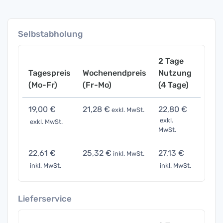
Selbstabholung
2 Tage
Tagespreis
Wochenendpreis
Nutzung
Woch
(Mo-Fr)
(Fr-Mo)
(4 Tage)
(7 Ta
19,00 €
21,28 €
22,80 €
28,5
exkl. MwSt.
exkl.
exkl. MwSt.
exkl. 
MwSt.
22,61 €
25,32 €
27,13 €
33,9
inkl. MwSt.
inkl. MwSt.
inkl. MwSt.
inkl. 
Lieferservice