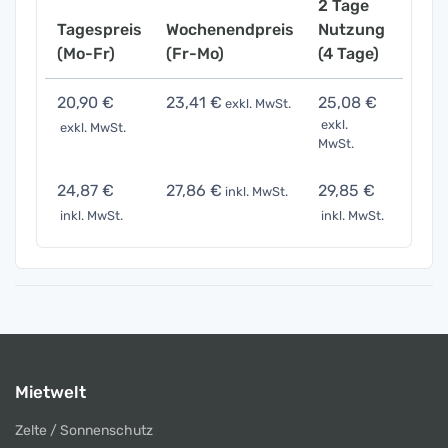
2 Tage
Tagespreis
Wochenendpreis
Nutzung
Woch
(Mo-Fr)
(Fr-Mo)
(4 Tage)
(7 Ta
20,90 €
23,41 €
25,08 €
31,3
exkl. MwSt.
exkl.
exkl. MwSt.
exkl. 
MwSt.
24,87 €
27,86 €
29,85 €
37,31
inkl. MwSt.
inkl. MwSt.
inkl. MwSt.
inkl. 
Mietwelt
Zelte / Sonnenschutz