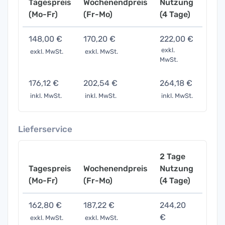
Tagespreis
Wochenendpreis
Nutzung
Woch
(Mo-Fr)
(Fr-Mo)
(4 Tage)
(7 Ta
148,00 €
170,20 €
222,00 €
444,
exkl.
exkl. MwSt.
exkl. MwSt.
exkl. 
MwSt.
176,12 €
202,54 €
264,18 €
528,
inkl. MwSt.
inkl. MwSt.
inkl. MwSt.
inkl. 
Lieferservice
2 Tage
Tagespreis
Wochenendpreis
Nutzung
Woch
(Mo-Fr)
(Fr-Mo)
(4 Tage)
(7 Ta
162,80 €
187,22 €
244,20
488,
€
exkl. MwSt.
exkl. MwSt.
exkl. 