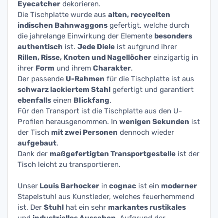
Eyecatcher
dekorieren.
Die Tischplatte wurde aus
alten, recycelten
indischen Bahnwaggons
gefertigt, welche durch
die jahrelange Einwirkung der Elemente
besonders
authentisch
ist.
Jede Diele
ist aufgrund ihrer
Rillen, Risse, Knoten und Nagellöcher
einzigartig in
ihrer
Form
und ihrem
Charakter
.
Der passende
U-Rahmen
für die Tischplatte ist aus
schwarz lackiertem Stahl
gefertigt und garantiert
ebenfalls
einen
Blickfang
.
Für den Transport ist die Tischplatte aus den U-
Profilen herausgenommen. In
wenigen Sekunden
ist
der Tisch
mit zwei Personen
dennoch wieder
aufgebaut
.
Dank der
maßgefertigten Transportgestelle
ist der
Tisch leicht zu transportieren.
Unser
Louis Barhocker
in
cognac
ist ein
moderner
Stapelstuhl aus Kunstleder, welches feuerhemmend
ist. Der
Stuhl
hat ein sehr
markantes rustikales