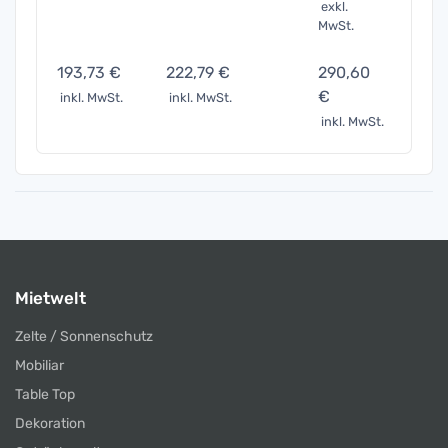
exkl.
MwSt.
193,73 €
222,79 €
290,60
581,
€
inkl. MwSt.
inkl. MwSt.
inkl. 
inkl. MwSt.
Mietwelt
Zelte / Sonnenschutz
Mobiliar
Table Top
Dekoration