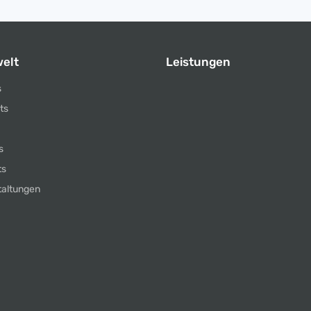
elt
Leistungen
s
ts
s
ts
taltungen