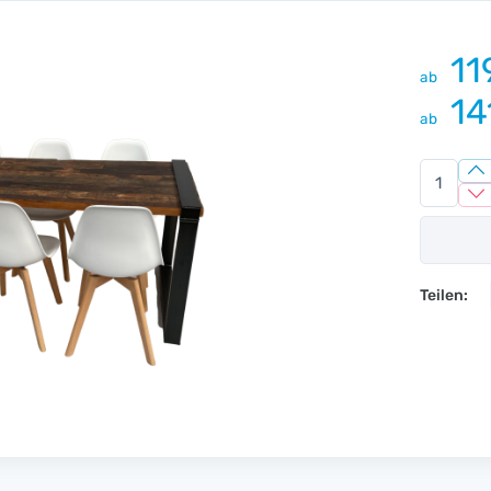
11
ab
14
ab
Teilen: