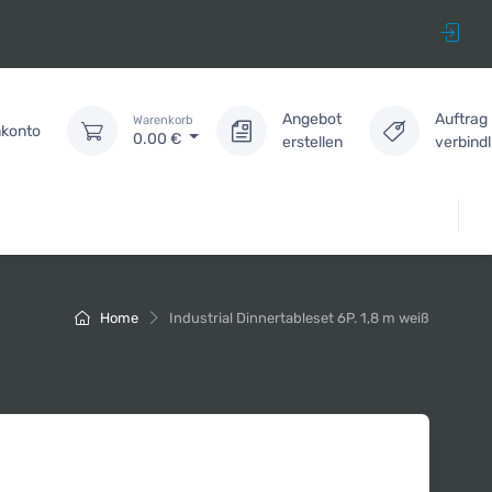
Angebot
Auftrag
Warenkorb
konto
0.00
€
erstellen
verbind
Home
Industrial Dinnertableset 6P. 1,8 m weiß