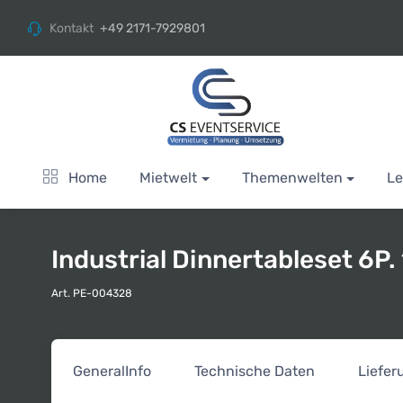
Kontakt
+49 2171-7929801
Home
Mietwelt
Themenwelten
Le
Industrial Dinnertableset 6P.
Art. PE-004328
General
Info
Technische Daten
Liefe