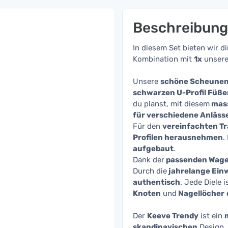
Beschreibung
In diesem Set bieten wir d
Kombination mit
1x
unser
Unsere
schöne Scheunenh
schwarzen U-Profil Füße
du planst, mit diesem
mass
für verschiedene Anläss
Für den
vereinfachten T
Profilen herausnehmen
.
aufgebaut
.
Dank der
passenden Wag
Durch die
jahrelange Ein
authentisch
. Jede Diele 
Knoten
und
Nagellöcher
Der
Keeve Trendy
ist ein
skandinavischen
Design.