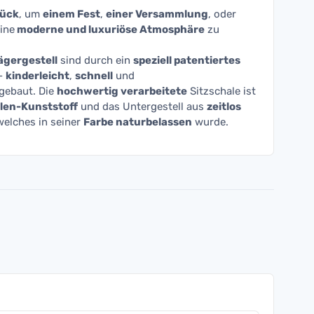
tück
, um
einem Fest
,
einer Versammlung
, oder
ine
moderne und luxuriöse Atmosphäre
zu
ägergestell
sind durch ein
speziell patentiertes
-
kinderleicht
,
schnell
und
ebaut. Die
hochwertig verarbeitete
Sitzschale ist
len-Kunststoff
und das Untergestell aus
zeitlos
welches in seiner
Farbe naturbelassen
wurde.