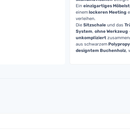
Ein
einzigartiges Möbels
einem
lockeren Meeting
e
verleihen.
Die
Sitzschale
und das
Tr
System
,
ohne Werkzeug
unkompliziert
zusammeng
aus schwarzem
Polypropy
designtem Buchenholz
, 