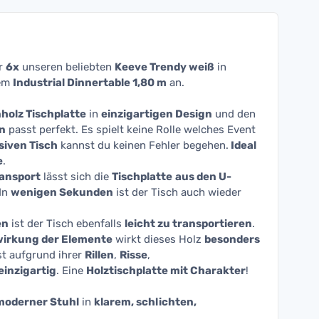
ir
6
x
unseren beliebten
Keeve Trendy weiß
in
em
Industrial Dinnertable 1,80 m
an.
olz Tischplatte
in
einzigartigen Design
und den
n
passt perfekt. Es spielt keine Rolle welches Event
iven Tisch
kannst du keinen Fehler begehen.
Ideal
e
.
ransport
lässt sich die
Tischplatte
aus den U-
 In
wenigen Sekunden
ist der Tisch auch wieder
en
ist der Tisch ebenfalls
leicht zu transportieren
.
wirkung der Elemente
wirkt dieses Holz
besonders
ist aufgrund ihrer
Rillen
,
Risse
,
einzigartig
. Eine
Holztischplatte mit Charakter
!
moderner Stuhl
in
klarem, schlichten,