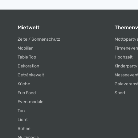
Mietwelt
Themenw
Zelte / Sonnenschutz
Mottoparty
Mobiliar
Firmeneven
Table Top
Hochzeit
Dekoration
Kinderparty
Getränkewelt
Messeeven
Küche
Galaverans
Fun Food
Sport
Eventmodule
Ton
Licht
Bühne
Multimedia