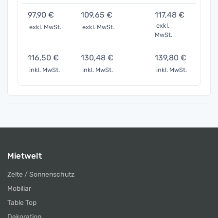
97,90 €
109,65 €
117,48 €
146,
exkl.
exkl. MwSt.
exkl. MwSt.
exkl. 
MwSt.
116,50 €
130,48 €
139,80 €
174,7
inkl. MwSt.
inkl. MwSt.
inkl. MwSt.
inkl. 
Mietwelt
Zelte / Sonnenschutz
Mobiliar
Table Top
Dekoration