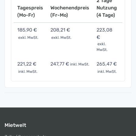
2 Tage
Tagespreis
Wochenendpreis
Nutzung
Woch
(Mo-Fr)
(Fr-Mo)
(4 Tage)
(7 Ta
185,90 €
208,21 €
223,08
278,
€
exkl. MwSt.
exkl. MwSt.
exkl. 
exkl.
MwSt.
221,22 €
247,77 €
265,47 €
331,
inkl. MwSt.
inkl. MwSt.
inkl. MwSt.
inkl. 
Mietwelt