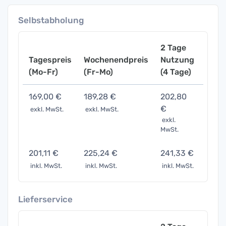
Selbstabholung
2 Tage
Tagespreis
Wochenendpreis
Nutzung
Woch
(Mo-Fr)
(Fr-Mo)
(4 Tage)
(7 Ta
169,00 €
189,28 €
202,80
253,
€
exkl. MwSt.
exkl. MwSt.
exkl. 
exkl.
MwSt.
201,11 €
225,24 €
241,33 €
301,
inkl. MwSt.
inkl. MwSt.
inkl. MwSt.
inkl. 
Lieferservice