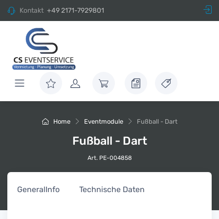
Kontakt
+49 2171-7929801
Home
Eventmodule
Fußball - Dart
Fußball - Dart
Art. PE-004858
General
Info
Technische Daten