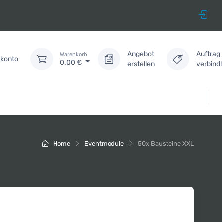
Angebot
Auftrag
Warenkorb
konto
0.00
€
erstellen
verbind
Home
Eventmodule
50x Bausteine XXL