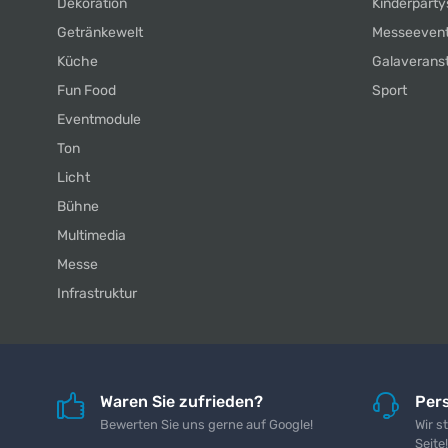
Dekoration
Kinderparty
Getränkewelt
Messeeven
Küche
Galaverans
Fun Food
Sport
Eventmodule
Ton
Licht
Bühne
Multimedia
Messe
Infrastruktur
Waren Sie zufrieden?
Pers
Bewerten Sie uns gerne auf Google!
Wir s
Seite!