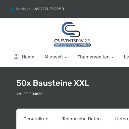
Kontakt
+49 2171-7929801
Home
Mietwelt
Themenwelten
Le
50x Bausteine XXL
Art. PE-004865
General
Info
Technische Daten
Liefe