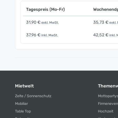
Tagespreis (Mo-Fr)
Wochenendp
31,90 €
35,73 €
exkl. MwSt.
exkl.
37,96 €
42,52 €
inkl. MwSt.
inkl. 
Mietwelt
Themenw
Zelte / Sonnenschutz
Mottoparty
Mobiliar
Firmeneven
Table Top
Hochzeit