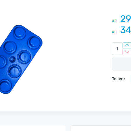
29
ab
34
ab
Teilen: