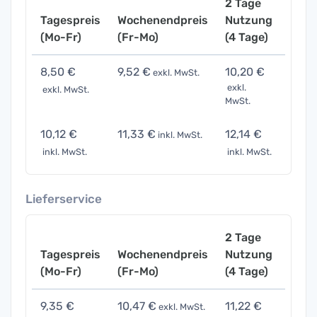
2 Tage
Tagespreis
Wochenendpreis
Nutzung
Woch
(Mo-Fr)
(Fr-Mo)
(4 Tage)
(7 Ta
8,50 €
9,52 €
10,20 €
12,75
exkl. MwSt.
exkl.
exkl. MwSt.
exkl. 
MwSt.
10,12 €
11,33 €
12,14 €
15,17
inkl. MwSt.
inkl. MwSt.
inkl. MwSt.
inkl. 
Lieferservice
2 Tage
Tagespreis
Wochenendpreis
Nutzung
Woch
(Mo-Fr)
(Fr-Mo)
(4 Tage)
(7 Ta
9,35 €
10,47 €
11,22 €
14,0
exkl. MwSt.