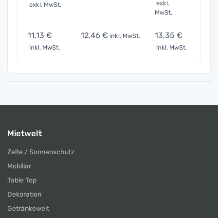
exkl.
exkl. MwSt.
exkl. 
MwSt.
11,13 €
12,46 €
13,35 €
16,7
inkl. MwSt.
inkl. MwSt.
inkl. MwSt.
inkl. 
Mietwelt
Zelte / Sonnenschutz
Mobiliar
Table Top
Dekoration
Getränkewelt