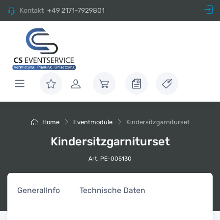
Kontakt
+49 2171-7929801
Home
Eventmodule
Kindersitzgarniturset
Kindersitzgarniturset
Art. PE-005130
General
Info
Technische Daten