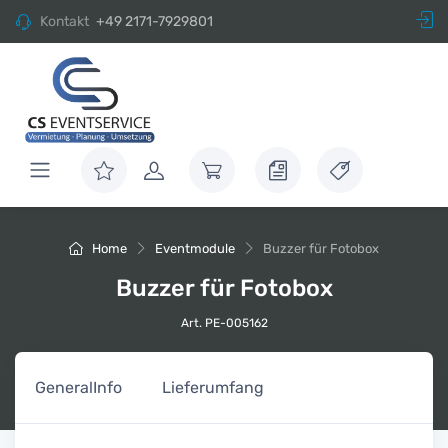
Kontakt
+49 2171-7929801
Home
Eventmodule
Buzzer für Fotobox
Buzzer für Fotobox
Art. PE-005162
General
Info
Lieferumfang