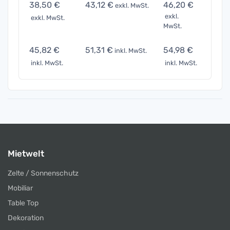
38,50 €
43,12 €
46,20 €
77,0
exkl. MwSt.
exkl.
exkl. MwSt.
exkl. 
MwSt.
45,82 €
51,31 €
54,98 €
91,6
inkl. MwSt.
inkl. MwSt.
inkl. MwSt.
inkl. 
Mietwelt
Zelte / Sonnenschutz
Mobiliar
Table Top
Dekoration