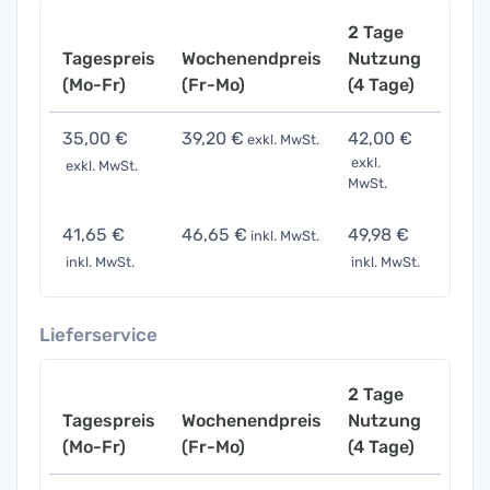
2 Tage
Tagespreis
Wochenendpreis
Nutzung
Woch
(Mo-Fr)
(Fr-Mo)
(4 Tage)
(7 Ta
35,00 €
39,20 €
42,00 €
70,0
exkl. MwSt.
exkl.
exkl. MwSt.
exkl. 
MwSt.
41,65 €
46,65 €
49,98 €
83,3
inkl. MwSt.
inkl. MwSt.
inkl. MwSt.
inkl. 
Lieferservice
2 Tage
Tagespreis
Wochenendpreis
Nutzung
Woch
(Mo-Fr)
(Fr-Mo)
(4 Tage)
(7 Ta