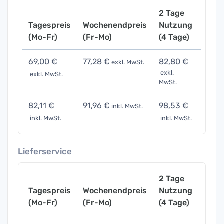
2 Tage
Tagespreis
Wochenendpreis
Nutzung
Woch
(Mo-Fr)
(Fr-Mo)
(4 Tage)
(7 Ta
69,00 €
77,28 €
82,80 €
138,
exkl. MwSt.
exkl.
exkl. MwSt.
exkl. 
MwSt.
82,11 €
91,96 €
98,53 €
164,
inkl. MwSt.
inkl. MwSt.
inkl. MwSt.
inkl. 
Lieferservice
2 Tage
Tagespreis
Wochenendpreis
Nutzung
Woch
(Mo-Fr)
(Fr-Mo)
(4 Tage)
(7 Ta