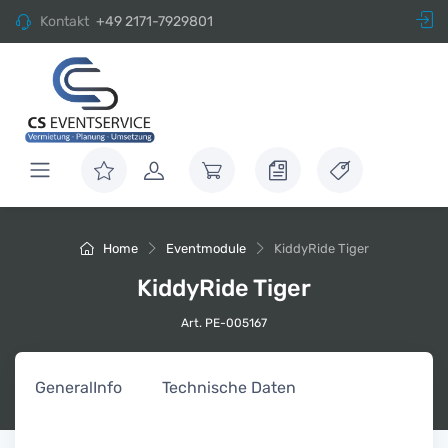
Kontakt
+49 2171-7929801
Home
Eventmodule
KiddyRide Tiger
KiddyRide Tiger
Art. PE-005167
General
Info
Technische Daten