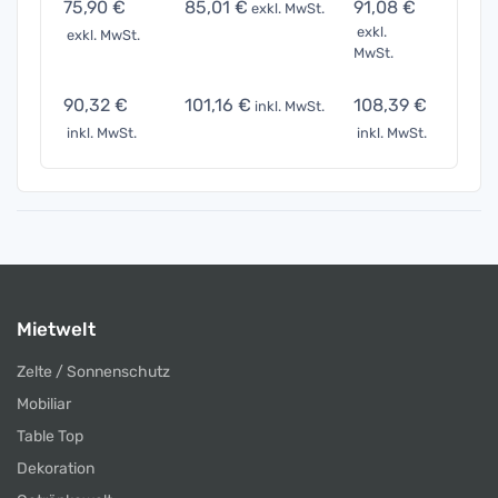
75,90 €
85,01 €
91,08 €
151,
exkl. MwSt.
exkl.
exkl. MwSt.
exkl. 
MwSt.
90,32 €
101,16 €
108,39 €
180,
inkl. MwSt.
inkl. MwSt.
inkl. MwSt.
inkl. 
Mietwelt
Zelte / Sonnenschutz
Mobiliar
Table Top
Dekoration