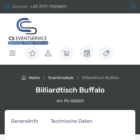
Kontakt
+49 2171-7929801
Home
Eventmodule
Billiardtisch Buffalo
Billiardtisch Buffalo
Art. PE-005231
General
Info
Technische Daten