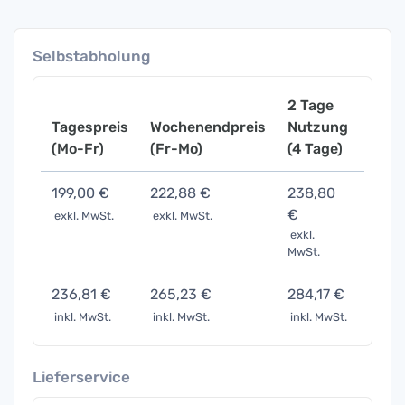
Selbstabholung
2 Tage
Tagespreis
Wochenendpreis
Nutzung
Woch
(Mo-Fr)
(Fr-Mo)
(4 Tage)
(7 Ta
199,00 €
222,88 €
238,80
298,
€
exkl. MwSt.
exkl. MwSt.
exkl. 
exkl.
MwSt.
236,81 €
265,23 €
284,17 €
355,
inkl. MwSt.
inkl. MwSt.
inkl. MwSt.
inkl. 
Lieferservice