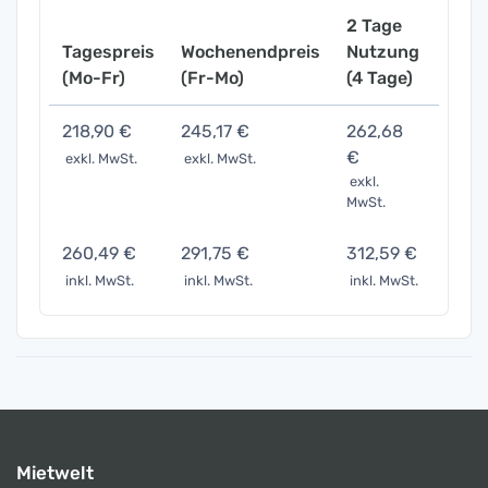
2 Tage
Tagespreis
Wochenendpreis
Nutzung
Woch
(Mo-Fr)
(Fr-Mo)
(4 Tage)
(7 Ta
218,90 €
245,17 €
262,68
328,
€
exkl. MwSt.
exkl. MwSt.
exkl. 
exkl.
MwSt.
260,49 €
291,75 €
312,59 €
390,
inkl. MwSt.
inkl. MwSt.
inkl. MwSt.
inkl. 
Mietwelt