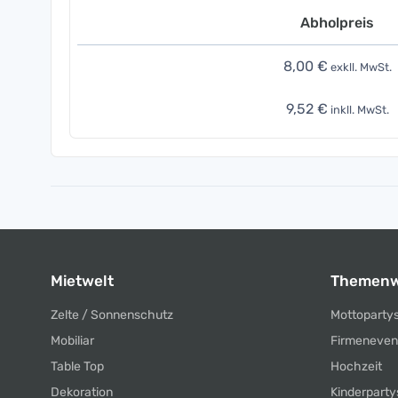
Abholpreis
8,00 €
exkll. MwSt.
9,52 €
inkll. MwSt.
Mietwelt
Themenw
Zelte / Sonnenschutz
Mottoparty
Mobiliar
Firmeneven
Table Top
Hochzeit
Dekoration
Kinderparty