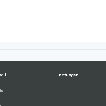
elt
Leistungen
s
ts
s