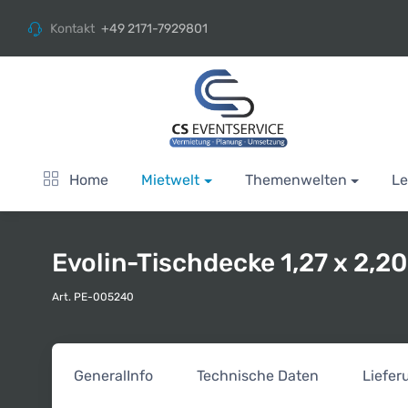
Kontakt
+49 2171-7929801
Home
Mietwelt
Themenwelten
Le
Evolin-Tischdecke 1,27 x 2,2
Art. PE-005240
General
Info
Technische Daten
Liefe