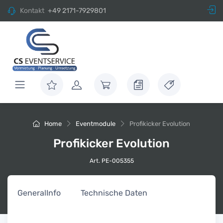
Kontakt
+49 2171-7929801
Home
Eventmodule
Profikicker Evolution
Profikicker Evolution
Art. PE-005355
General
Info
Technische Daten