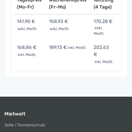
(Mo-Fr)
(Fr-Mo)
(4 Tage)
(7 Ta
141,90 €
158,93 €
170,28 €
212,
exkl.
exkl. MwSt.
exkl. MwSt.
exkl. 
MwSt.
168,86 €
189,13 €
202,63
253,
inkl. MwSt.
€
inkl. MwSt.
inkl. 
inkl. MwSt.
Mietwelt
Zelte / Sonnenschutz