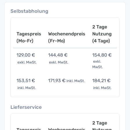
Selbstabholung
2 Tage
Tagespreis
Wochenendpreis
Nutzung
Woch
(Mo-Fr)
(Fr-Mo)
(4 Tage)
(7 Ta
129,00 €
144,48 €
154,80 €
193,
exkl.
exkl. MwSt.
exkl. MwSt.
exkl. 
MwSt.
153,51 €
171,93 €
184,21 €
230,
inkl. MwSt.
inkl. MwSt.
inkl. MwSt.
inkl. 
Lieferservice
2 Tage
Tagespreis
Wochenendpreis
Nutzung
Woch