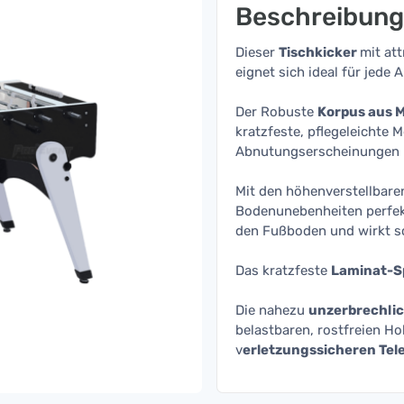
Beschreibung
Dieser
Tischkicker
mit at
eignet sich ideal für jede 
Der Robuste
Korpus aus 
kratzfeste, pflegeleichte
Abnutungserscheinungen un
Mit den höhenverstellbare
Bodenunebenheiten perfek
den Fußboden und wirkt s
Das kratzfeste
Laminat-Sp
Die nahezu
unzerbrechlic
belastbaren, rostfreien Ho
v
erletzungssicheren Te