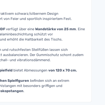
traktivem schwarz/silbernem Design
Art von Feier und sportlich inspiriertem Fest.
MDF
verfügt über eine
Wandstärke von 25 mm
. Eine
 Melaminbeschichtung schützt vor
d erhöht die Haltbarkeit des Tischs.
n und rutschfesten Stellfüßen lassen sich
t ausbalancieren. Der Gummischutz schont zudem
chall- und vibrationsdämmend.
ielfeld
bietet Abmessungen
von 120 x 70 cm.
hen Spielfiguren
befinden sich an extrem
hlstangen mit besonders griffigen und
leskopstangen
.