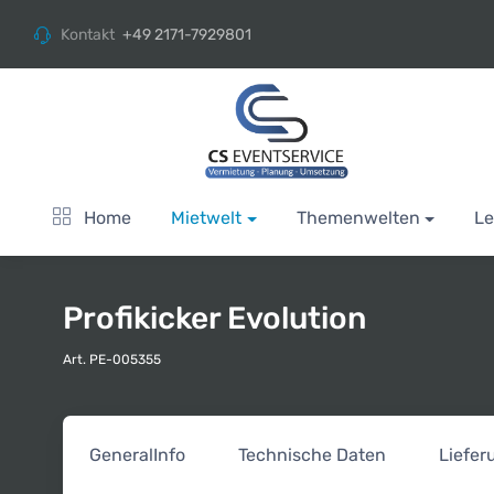
Kontakt
+49 2171-7929801
Home
Mietwelt
Themenwelten
Le
Profikicker Evolution
Art. PE-005355
General
Info
Technische Daten
Liefe