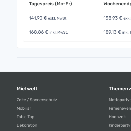
Tagespreis (Mo-Fr)
Wochenendp
141,90 €
158,93 €
exkl. MwSt.
exkl
168,86 €
189,13 €
inkl. MwSt.
inkl.
Mietwelt
Themenw
Zelte / Sonnenschutz
Mottoparty
Mobiliar
Firmeneven
Table Top
Hochzeit
Dekoration
Kinderparty