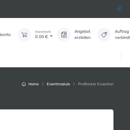
Angebot
Auftrag
Warenkorb
konto
0.00
€
erstellen
verbind
Home
Eventmodule
Profikicker Evolution