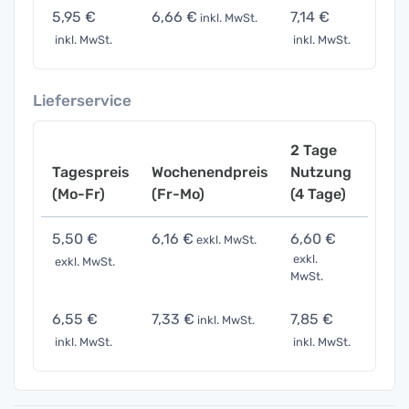
5,95 €
6,66 €
7,14 €
8,93
inkl. MwSt.
inkl. MwSt.
inkl. MwSt.
inkl. 
Lieferservice
2 Tage
Tagespreis
Wochenendpreis
Nutzung
Woch
(Mo-Fr)
(Fr-Mo)
(4 Tage)
(7 Ta
5,50 €
6,16 €
6,60 €
8,25
exkl. MwSt.
exkl.
exkl. MwSt.
exkl. 
MwSt.
6,55 €
7,33 €
7,85 €
9,82
inkl. MwSt.
inkl. MwSt.
inkl. MwSt.
inkl. 