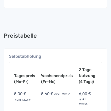
Preistabelle
Selbstabholung
2 Tage
Tagespreis
Wochenendpreis
Nutzung
Woch
(Mo-Fr)
(Fr-Mo)
(4 Tage)
(7 Ta
5,00 €
5,60 €
6,00 €
7,50
exkl. MwSt.
exkl.
exkl. MwSt.
exkl. 
MwSt.