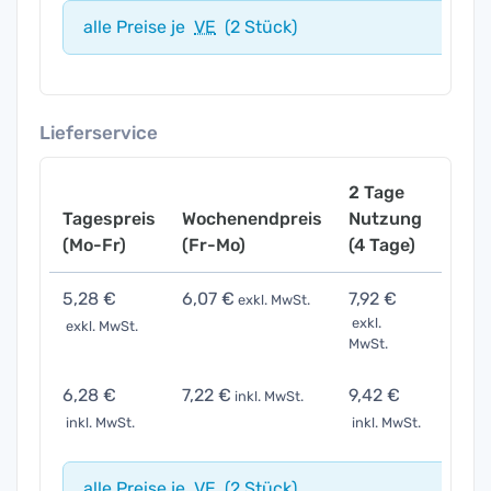
alle Preise je
VE
(2 Stück)
Lieferservice
2 Tage
Tagespreis
Wochenendpreis
Nutzung
Woch
(Mo-Fr)
(Fr-Mo)
(4 Tage)
(7 Ta
5,28 €
6,07 €
7,92 €
15,8
exkl. MwSt.
exkl.
exkl. MwSt.
exkl. 
MwSt.
6,28 €
7,22 €
9,42 €
18,8
inkl. MwSt.
inkl. MwSt.
inkl. MwSt.
inkl. 
alle Preise je
VE
(2 Stück)