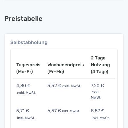
Preistabelle
Selbstabholung
2 Tage
Tagespreis
Wochenendpreis
Nutzung
Woch
(Mo-Fr)
(Fr-Mo)
(4 Tage)
(7 Ta
4,80 €
5,52 €
7,20 €
14,4
exkl. MwSt.
exkl.
exkl. MwSt.
exkl. 
MwSt.
5,71 €
6,57 €
8,57 €
17,14
inkl. MwSt.
inkl. MwSt.
inkl. MwSt.
inkl. 