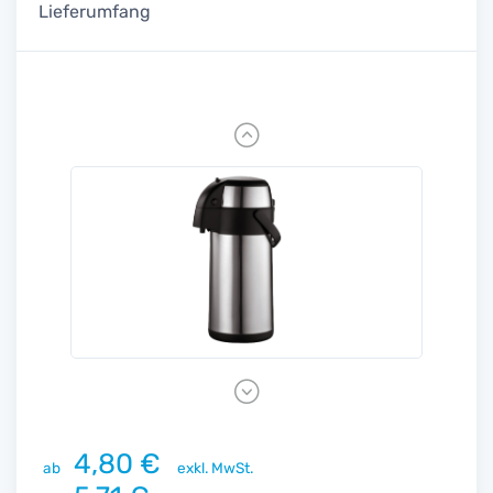
Lieferumfang
Previous
Next
4,80 €
ab
exkl. MwSt.