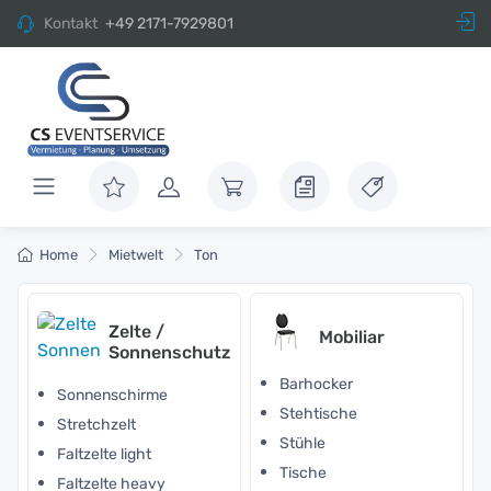
Kontakt
+49 2171-7929801
Home
Mietwelt
Ton
Zelte /
Mobiliar
Sonnenschutz
Barhocker
Sonnenschirme
Stehtische
Stretchzelt
Stühle
Faltzelte light
Tische
Faltzelte heavy