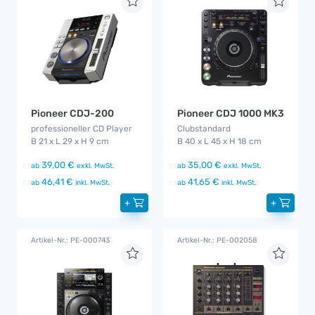
Pioneer CDJ-200
Pioneer CDJ 1000 MK3
professioneller CD Player
Clubstandard
B 21 x L 29 x H 9 cm
B 40 x L 45 x H 18 cm
39,00 €
35,00 €
ab
exkl. MwSt.
ab
exkl. MwSt.
46,41 €
41,65 €
ab
inkl. MwSt.
ab
inkl. MwSt.
+
+
Artikel-Nr.: PE-000743
Artikel-Nr.: PE-002058