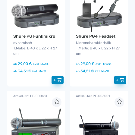
Shure PG Funkmikro
Shure PG4 Headset
dynamisch
Nierencharakteristik
T.Maße: B 40 x L 22 x H 27
T.Maße: B 40 x L 22 x H 27
cm
cm
29,00 €
29,00 €
ab
exkl. MwSt.
ab
exkl. MwSt.
34,51 €
34,51 €
ab
inkl. MwSt.
ab
inkl. MwSt.
+
+
Artikel-Nr.: PE-000451
Artikel-Nr.: PE-005001