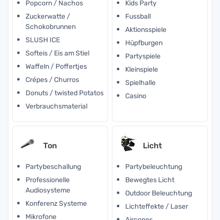
Popcorn / Nachos
Kids Party
Zuckerwatte /
Fussball
Schokobrunnen
Aktionsspiele
SLUSH ICE
Hüpfburgen
Softeis / Eis am Stiel
Partyspiele
Waffeln / Poffertjes
Kleinspiele
Crépes / Churros
Spielhalle
Donuts / twisted Potatos
Casino
Verbrauchsmaterial
Ton
Licht
Partybeschallung
Partybeleuchtung
Professionelle
Bewegtes Licht
Audiosysteme
Outdoor Beleuchtung
Konferenz Systeme
Lichteffekte / Laser
Mikrofone
Aircones