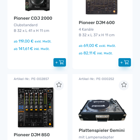
Pioneer CDJ 2000
Pioneer DJM 600
Clubstandard
4 Kanäle
B 32 x L 41 x H 11 cm
B 32 x L 37 x H 11 cm
119,00 €
ab
exkl. MwSt.
69,00 €
ab
exkl. MwSt.
141,61 €
ab
inkl. MwSt.
82,11 €
ab
inkl. MwSt.
+
+
Artikel-Nr.: PE-002857
Artikel-Nr.: PE-000252
Plattenspieler Gemini
Pioneer DJM 850
mit Lampenadapter