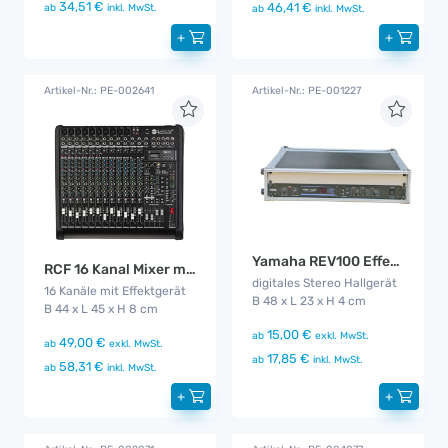
34,51 €
46,41 €
ab
inkl. MwSt.
ab
inkl. MwSt.
+
+
Artikel-Nr.: PE-002641
Artikel-Nr.: PE-001227
Yamaha REV100 Effektgerät
RCF 16 Kanal Mixer mit MP3 Player
digitales Stereo Hallgerät
16 Kanäle mit Effektgerät
B 48 x L 23 x H 4 cm
B 44 x L 45 x H 8 cm
15,00 €
ab
exkl. MwSt.
49,00 €
ab
exkl. MwSt.
17,85 €
ab
inkl. MwSt.
58,31 €
ab
inkl. MwSt.
+
+