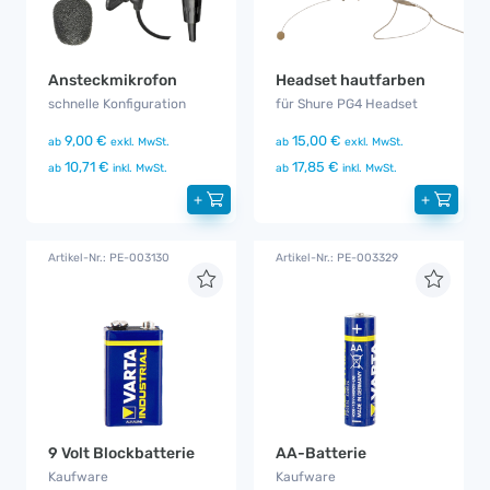
Ansteckmikrofon
Headset hautfarben
schnelle Konfiguration
für Shure PG4 Headset
9,00 €
15,00 €
ab
exkl. MwSt.
ab
exkl. MwSt.
10,71 €
17,85 €
ab
inkl. MwSt.
ab
inkl. MwSt.
+
+
Artikel-Nr.: PE-003130
Artikel-Nr.: PE-003329
9 Volt Blockbatterie
AA-Batterie
Kaufware
Kaufware