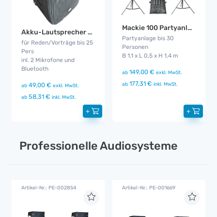
Mackie 100 Partyanlage
Akku-Lautsprecher 10BT2
Partyanlage bis 30
für Reden/Vorträge bis 25
Personen
Pers
B 1,1 x L 0,5 x H 1,4 m
inl. 2 Mikrofone und
Bluetooth
149,00 €
ab
exkl. MwSt.
177,31 €
ab
inkl. MwSt.
49,00 €
ab
exkl. MwSt.
58,31 €
ab
inkl. MwSt.
+
+
Professionelle Audiosysteme
Artikel-Nr.: PE-002854
Artikel-Nr.: PE-001669