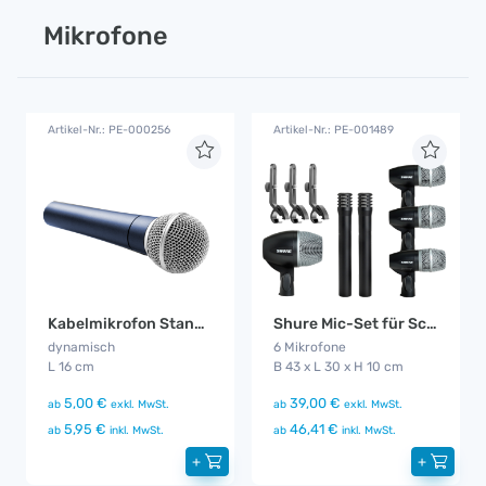
Mikrofone
Artikel-Nr.: PE-000256
Artikel-Nr.: PE-001489
Kabelmikrofon Standard
Shure Mic-Set für Schlagzeugabnahme
dynamisch
6 Mikrofone
L 16 cm
B 43 x L 30 x H 10 cm
5,00 €
39,00 €
ab
exkl. MwSt.
ab
exkl. MwSt.
5,95 €
46,41 €
ab
inkl. MwSt.
ab
inkl. MwSt.
+
+