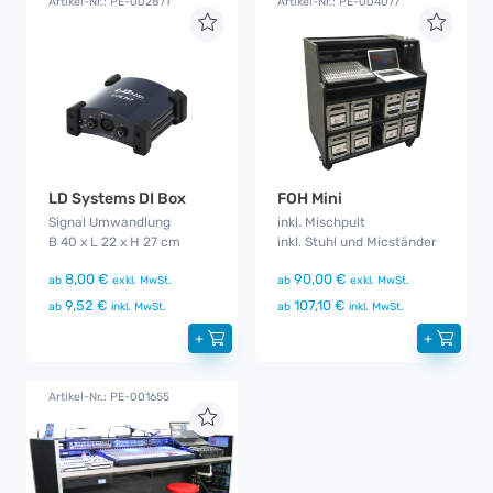
Artikel-Nr.: PE-002871
Artikel-Nr.: PE-004077
LD Systems DI Box
FOH Mini
Signal Umwandlung
inkl. Mischpult
B 40 x L 22 x H 27 cm
inkl. Stuhl und Micständer
8,00 €
90,00 €
ab
exkl. MwSt.
ab
exkl. MwSt.
9,52 €
107,10 €
ab
inkl. MwSt.
ab
inkl. MwSt.
+
+
Artikel-Nr.: PE-001655