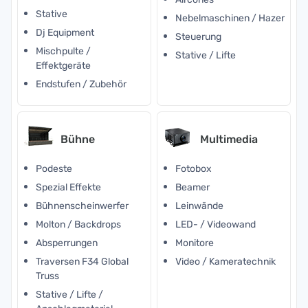
Stative
Nebelmaschinen / Hazer
Dj Equipment
Steuerung
Mischpulte /
Stative / Lifte
Effektgeräte
Endstufen / Zubehör
Bühne
Multimedia
Podeste
Fotobox
Spezial Effekte
Beamer
Bühnenscheinwerfer
Leinwände
Molton / Backdrops
LED- / Videowand
Absperrungen
Monitore
Traversen F34 Global
Video / Kameratechnik
Truss
Stative / Lifte /