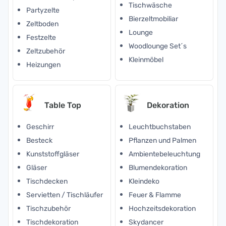
Tischwäsche
Partyzelte
Bierzeltmobiliar
Zeltboden
Lounge
Festzelte
Woodlounge Set´s
Zeltzubehör
Kleinmöbel
Heizungen
Table Top
Dekoration
Geschirr
Leuchtbuchstaben
Besteck
Pflanzen und Palmen
Kunststoffgläser
Ambientebeleuchtung
Gläser
Blumendekoration
Tischdecken
Kleindeko
Servietten / Tischläufer
Feuer & Flamme
Tischzubehör
Hochzeitsdekoration
Tischdekoration
Skydancer