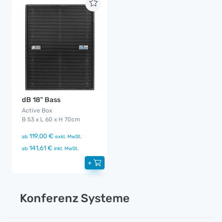
dB 18" Bass
Active Box
B 53 x L 60 x H 70cm
119,00 €
ab
exkl. MwSt.
141,61 €
ab
inkl. MwSt.
+
Konferenz Systeme