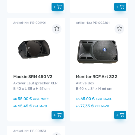
+
+
Artikel-Nr.: PE-001901
Artikel-Nr.: PE-002201
Mackie SRM 450 V2
Monitor RCF Art 322
Aktiver Lautsprecher XLR
Aktive Box
B 40 x L 38 x H 67 cm
B 40 x L 34 x H 66 cm
55,00 €
65,00 €
ab
exkl. MwSt.
ab
exkl. MwSt.
65,45 €
77,35 €
ab
inkl. MwSt.
ab
inkl. MwSt.
+
+
Artikel-Nr.: PE-001531