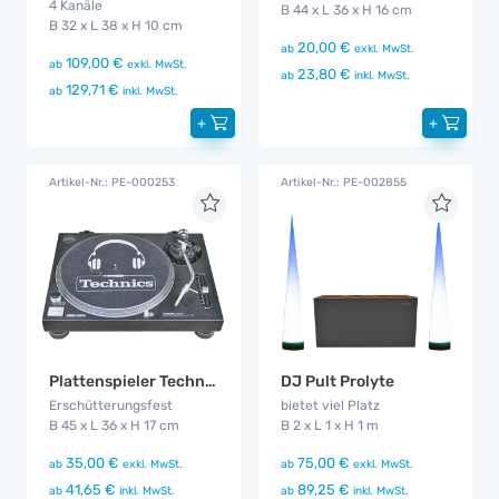
4 Kanäle
B 44 x L 36 x H 16 cm
B 32 x L 38 x H 10 cm
20,00 €
ab
exkl. MwSt.
109,00 €
ab
exkl. MwSt.
23,80 €
ab
inkl. MwSt.
129,71 €
ab
inkl. MwSt.
+
+
Artikel-Nr.: PE-000253
Artikel-Nr.: PE-002855
Plattenspieler Technics MK 2
DJ Pult Prolyte
Erschütterungsfest
bietet viel Platz
B 45 x L 36 x H 17 cm
B 2 x L 1 x H 1 m
35,00 €
75,00 €
ab
exkl. MwSt.
ab
exkl. MwSt.
41,65 €
89,25 €
ab
inkl. MwSt.
ab
inkl. MwSt.