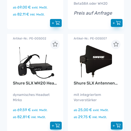
Beta58A oder WH20
69,00 €
ab
exkl. MwSt.
Preis auf Anfrage
82,11 €
ab
inkl. MwSt.
+
+
Artikel-Nr.: PE-005002
Artikel-Nr.: PE-005007
Shure SLX WH20 Headset
Shure SLX Antennen Set aktiv
dynamisches Headset
mit integriertem
Mirko
Vorverstärker
69,59 €
25,00 €
ab
exkl. MwSt.
ab
exkl. MwSt.
82,81 €
29,75 €
ab
inkl. MwSt.
ab
inkl. MwSt.
+
+