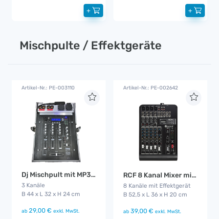
+
+
Mischpulte / Effektgeräte
Artikel-Nr.: PE-003110
Artikel-Nr.: PE-002642
Dj Mischpult mit MP3 Anschluss
RCF 8 Kanal Mixer mit MP3 Player
3 Kanäle
8 Kanäle mit Effektgerät
B 44 x L 32 x H 24 cm
B 52,5 x L 36 x H 20 cm
29,00 €
39,00 €
ab
exkl. MwSt.
ab
exkl. MwSt.