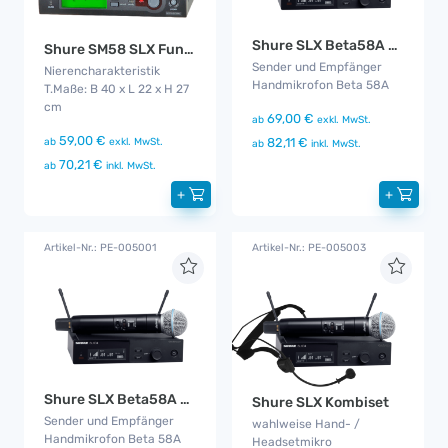
Shure SLX Beta58A Handset
Shure SM58 SLX Funkmikro
Sender und Empfänger
Nierencharakteristik
Handmikrofon Beta 58A
T.Maße: B 40 x L 22 x H 27
cm
69,00 €
ab
exkl. MwSt.
59,00 €
82,11 €
ab
exkl. MwSt.
ab
inkl. MwSt.
70,21 €
ab
inkl. MwSt.
+
+
Artikel-Nr.: PE-005001
Artikel-Nr.: PE-005003
Shure SLX Beta58A Handset
Shure SLX Kombiset
Sender und Empfänger
wahlweise Hand- /
Handmikrofon Beta 58A
Headsetmikro