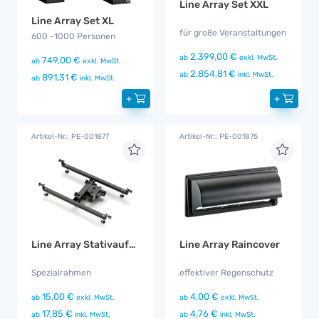
Line Array Set XXL
Line Array Set XL
für große Veranstaltungen
600 -1000 Personen
2.399,00 €
ab
exkl. MwSt.
749,00 €
ab
exkl. MwSt.
2.854,81 €
ab
inkl. MwSt.
891,31 €
ab
inkl. MwSt.
+
+
Artikel-Nr.: PE-001877
Artikel-Nr.: PE-001875
Line Array Stativaufnahme
Line Array Raincover
Spezialrahmen
effektiver Regenschutz
15,00 €
4,00 €
ab
exkl. MwSt.
ab
exkl. MwSt.
17,85 €
4,76 €
ab
inkl. MwSt.
ab
inkl. MwSt.