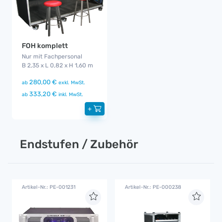
FOH komplett
Nur mit Fachpersonal
B 2,35 x L 0,82 x H 1,60 m
280,00 €
ab
exkl. MwSt.
333,20 €
ab
inkl. MwSt.
+
Endstufen / Zubehör
Artikel-Nr.: PE-001231
Artikel-Nr.: PE-000238