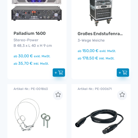
Palladium 1600
Großes Endstufenrack
Stereo-Power
3-Wege Weiche
B 48,3 x L 40 x H 9 cm
150,00 €
ab
exkl. MwSt.
30,00 €
ab
exkl. MwSt.
178,50 €
ab
inkl. MwSt.
35,70 €
ab
inkl. MwSt.
+
+
Artikel-Nr.: PE-001863
Artikel-Nr.: PE-000671