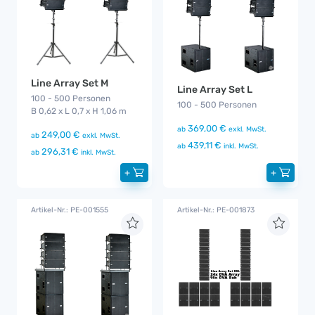
Line Array Set M
Line Array Set L
100 - 500 Personen
100 - 500 Personen
B 0,62 x L 0,7 x H 1,06 m
369,00 €
ab
exkl. MwSt.
249,00 €
ab
exkl. MwSt.
439,11 €
ab
inkl. MwSt.
296,31 €
ab
inkl. MwSt.
+
+
Artikel-Nr.: PE-001555
Artikel-Nr.: PE-001873