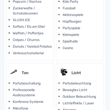
Popcorn / Nachos
Kids Party
Zuckerwatte /
Fussball
Schokobrunnen
Aktionsspiele
SLUSH ICE
Hüpfburgen
Softeis / Eis am Stiel
Partyspiele
Waffeln / Poffertjes
Kleinspiele
Crépes / Churros
Spielhalle
Donuts / twisted Potatos
Casino
Verbrauchsmaterial
Ton
Licht
Partybeschallung
Partybeleuchtung
Professionelle
Bewegtes Licht
Audiosysteme
Outdoor Beleuchtung
Konferenz Systeme
Lichteffekte / Laser
Mikrofone
Aircones