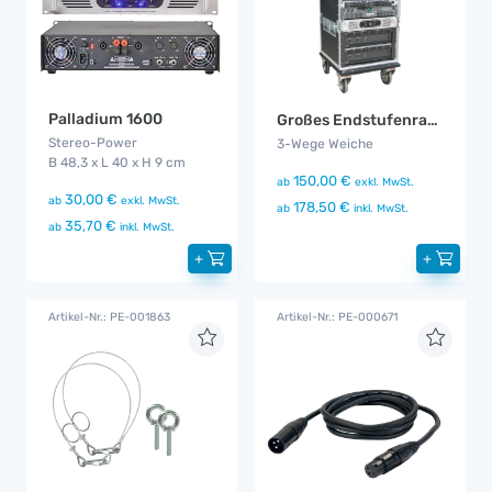
Palladium 1600
Großes Endstufenrack
Stereo-Power
3-Wege Weiche
B 48,3 x L 40 x H 9 cm
150,00 €
ab
exkl. MwSt.
30,00 €
ab
exkl. MwSt.
178,50 €
ab
inkl. MwSt.
35,70 €
ab
inkl. MwSt.
+
+
Artikel-Nr.: PE-001863
Artikel-Nr.: PE-000671