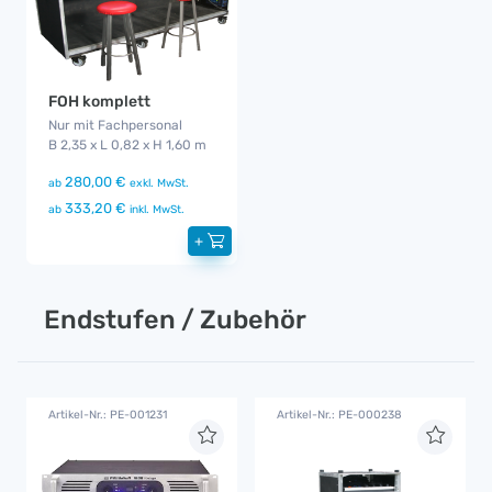
FOH komplett
Nur mit Fachpersonal
B 2,35 x L 0,82 x H 1,60 m
280,00 €
ab
exkl. MwSt.
333,20 €
ab
inkl. MwSt.
+
Endstufen / Zubehör
Artikel-Nr.: PE-001231
Artikel-Nr.: PE-000238