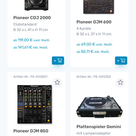
Pioneer CDJ 2000
Pioneer DJM 600
Clubstandard
4 Kanäle
B 32 x L 41 x H 11 cm
B 32 x L 37 x H 11 cm
119,00 €
ab
exkl. MwSt.
69,00 €
ab
exkl. MwSt.
141,61 €
ab
inkl. MwSt.
82,11 €
ab
inkl. MwSt.
+
+
Artikel-Nr.: PE-002857
Artikel-Nr.: PE-000252
Plattenspieler Gemini
Pioneer DJM 850
mit Lampenadapter