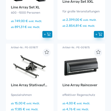
Line Array Set XXL
Line Array Set XL
für große Veranstaltungen
600 -1000 Personen
2.399,00 €
ab
exkl. MwSt.
749,00 €
ab
exkl. MwSt.
2.854,81 €
ab
inkl. MwSt.
891,31 €
ab
inkl. MwSt.
+
+
Artikel-Nr.: PE-001877
Artikel-Nr.: PE-001875
Line Array Stativaufnahme
Line Array Raincover
Spezialrahmen
effektiver Regenschutz
15,00 €
4,00 €
ab
exkl. MwSt.
ab
exkl. MwSt.
17,85 €
4,76 €
ab
inkl. MwSt.
ab
inkl. MwSt.