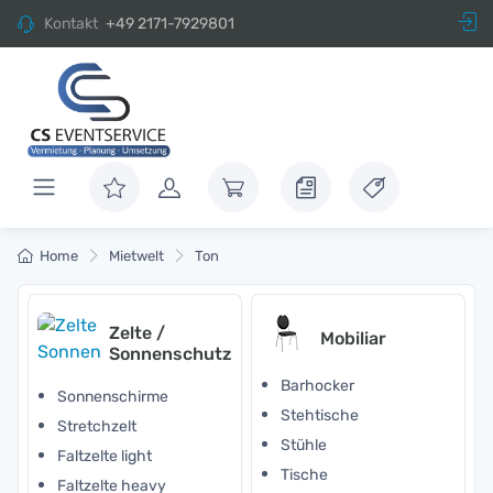
Kontakt
+49 2171-7929801
Home
Mietwelt
Ton
Zelte /
Mobiliar
Sonnenschutz
Barhocker
Sonnenschirme
Stehtische
Stretchzelt
Stühle
Faltzelte light
Tische
Faltzelte heavy