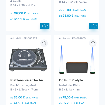
4 Kanäle
B 44 x L 36 x H 16 cm
B 32 x L 38 x H 10 cm
20,00 €
ab
exkl. MwSt.
109,00 €
ab
exkl. MwSt.
23,80 €
ab
inkl. MwSt.
129,71 €
ab
inkl. MwSt.
+
+
Artikel-Nr.: PE-000253
Artikel-Nr.: PE-002855
Plattenspieler Technics MK 2
DJ Pult Prolyte
Erschütterungsfest
bietet viel Platz
B 45 x L 36 x H 17 cm
B 2 x L 1 x H 1 m
35,00 €
75,00 €
ab
exkl. MwSt.
ab
exkl. MwSt.
41,65 €
89,25 €
ab
inkl. MwSt.
ab
inkl. MwSt.