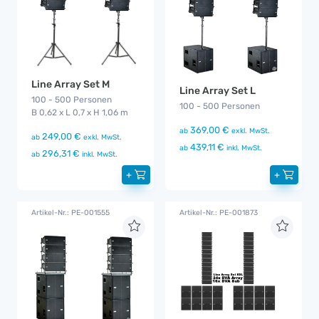
Line Array Set M
Line Array Set L
100 - 500 Personen
100 - 500 Personen
B 0,62 x L 0,7 x H 1,06 m
369,00 €
ab
exkl. MwSt.
249,00 €
ab
exkl. MwSt.
439,11 €
ab
inkl. MwSt.
296,31 €
ab
inkl. MwSt.
+
+
Artikel-Nr.: PE-001555
Artikel-Nr.: PE-001873