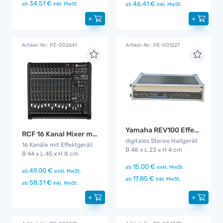
34,51 €
46,41 €
ab
inkl. MwSt.
ab
inkl. MwSt.
+
+
Artikel-Nr.: PE-002641
Artikel-Nr.: PE-001227
Yamaha REV100 Effektgerät
RCF 16 Kanal Mixer mit MP3 Player
digitales Stereo Hallgerät
16 Kanäle mit Effektgerät
B 48 x L 23 x H 4 cm
B 44 x L 45 x H 8 cm
15,00 €
ab
exkl. MwSt.
49,00 €
ab
exkl. MwSt.
17,85 €
ab
inkl. MwSt.
58,31 €
ab
inkl. MwSt.
+
+