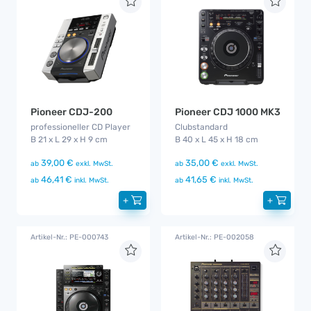
Pioneer CDJ-200
Pioneer CDJ 1000 MK3
professioneller CD Player
Clubstandard
B 21 x L 29 x H 9 cm
B 40 x L 45 x H 18 cm
39,00 €
35,00 €
ab
exkl. MwSt.
ab
exkl. MwSt.
46,41 €
41,65 €
ab
inkl. MwSt.
ab
inkl. MwSt.
+
+
Artikel-Nr.: PE-000743
Artikel-Nr.: PE-002058