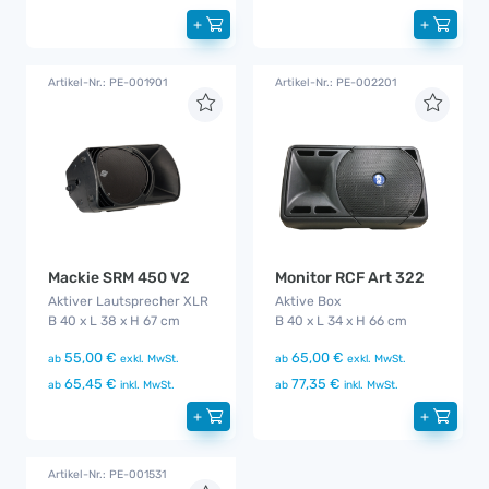
+
+
Artikel-Nr.: PE-001901
Artikel-Nr.: PE-002201
Mackie SRM 450 V2
Monitor RCF Art 322
Aktiver Lautsprecher XLR
Aktive Box
B 40 x L 38 x H 67 cm
B 40 x L 34 x H 66 cm
55,00 €
65,00 €
ab
exkl. MwSt.
ab
exkl. MwSt.
65,45 €
77,35 €
ab
inkl. MwSt.
ab
inkl. MwSt.
+
+
Artikel-Nr.: PE-001531