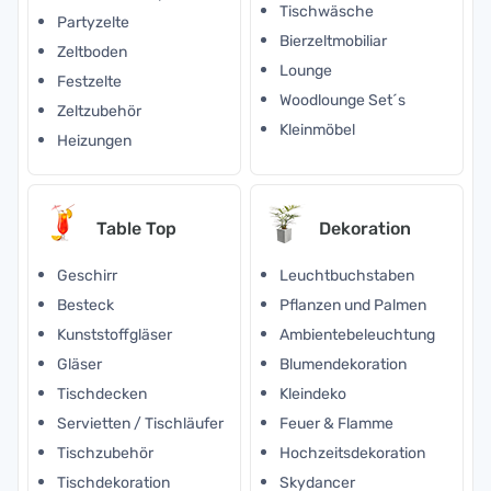
Tischwäsche
Partyzelte
Bierzeltmobiliar
Zeltboden
Lounge
Festzelte
Woodlounge Set´s
Zeltzubehör
Kleinmöbel
Heizungen
Table Top
Dekoration
Geschirr
Leuchtbuchstaben
Besteck
Pflanzen und Palmen
Kunststoffgläser
Ambientebeleuchtung
Gläser
Blumendekoration
Tischdecken
Kleindeko
Servietten / Tischläufer
Feuer & Flamme
Tischzubehör
Hochzeitsdekoration
Tischdekoration
Skydancer