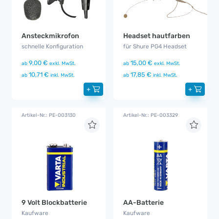
Ansteckmikrofon
Headset hautfarben
schnelle Konfiguration
für Shure PG4 Headset
9,00 €
15,00 €
ab
exkl. MwSt.
ab
exkl. MwSt.
10,71 €
17,85 €
ab
inkl. MwSt.
ab
inkl. MwSt.
+
+
Artikel-Nr.: PE-003130
Artikel-Nr.: PE-003329
9 Volt Blockbatterie
AA-Batterie
Kaufware
Kaufware