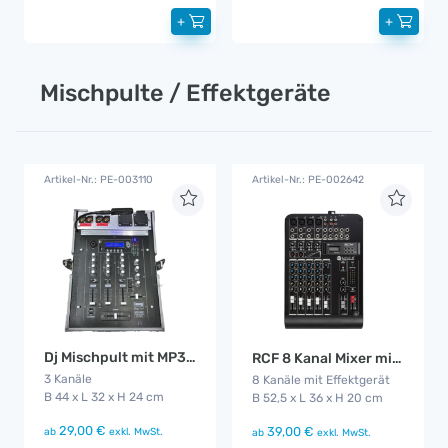
+
+
Mischpulte / Effektgeräte
Artikel-Nr.: PE-003110
Artikel-Nr.: PE-002642
Dj Mischpult mit MP3 Anschluss
RCF 8 Kanal Mixer mit MP3 Player
3 Kanäle
8 Kanäle mit Effektgerät
B 44 x L 32 x H 24 cm
B 52,5 x L 36 x H 20 cm
29,00 €
39,00 €
ab
exkl. MwSt.
ab
exkl. MwSt.