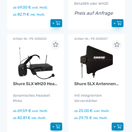
Beta58A oder WH20
69,00 €
ab
exkl. MwSt.
Preis auf Anfrage
82,11 €
ab
inkl. MwSt.
+
+
Artikel-Nr.: PE-005002
Artikel-Nr.: PE-005007
Shure SLX WH20 Headset
Shure SLX Antennen Set aktiv
dynamisches Headset
mit integriertem
Mirko
Vorverstärker
69,59 €
25,00 €
ab
exkl. MwSt.
ab
exkl. MwSt.
82,81 €
29,75 €
ab
inkl. MwSt.
ab
inkl. MwSt.
+
+