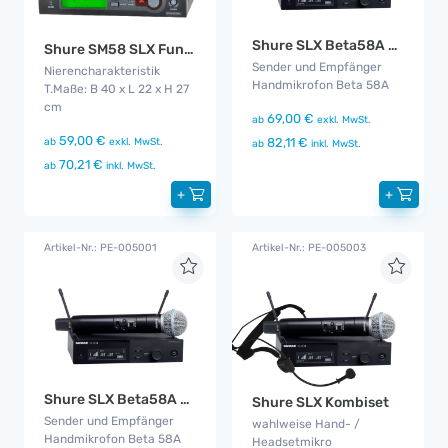
Shure SLX Beta58A Handset
Shure SM58 SLX Funkmikro
Sender und Empfänger
Nierencharakteristik
Handmikrofon Beta 58A
T.Maße: B 40 x L 22 x H 27
cm
69,00 €
ab
exkl. MwSt.
59,00 €
82,11 €
ab
exkl. MwSt.
ab
inkl. MwSt.
70,21 €
ab
inkl. MwSt.
+
+
Artikel-Nr.: PE-005001
Artikel-Nr.: PE-005003
Shure SLX Beta58A Handset
Shure SLX Kombiset
Sender und Empfänger
wahlweise Hand- /
Handmikrofon Beta 58A
Headsetmikro