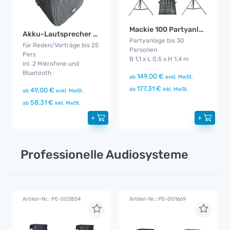
Mackie 100 Partyanlage
Akku-Lautsprecher 10BT2
Partyanlage bis 30
für Reden/Vorträge bis 25
Personen
Pers
B 1,1 x L 0,5 x H 1,4 m
inl. 2 Mikrofone und
Bluetooth
149,00 €
ab
exkl. MwSt.
177,31 €
ab
inkl. MwSt.
49,00 €
ab
exkl. MwSt.
58,31 €
ab
inkl. MwSt.
+
+
Professionelle Audiosysteme
Artikel-Nr.: PE-002854
Artikel-Nr.: PE-001669