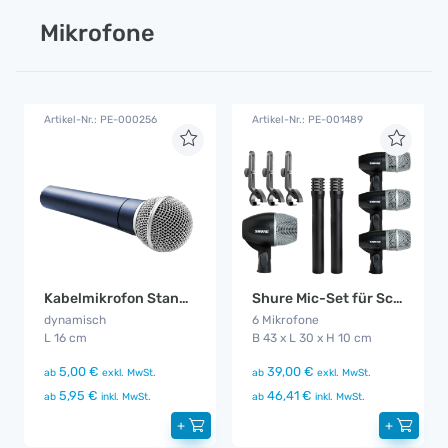
Mikrofone
Artikel-Nr.: PE-000256
Artikel-Nr.: PE-001489
Kabelmikrofon Standard
Shure Mic-Set für Schlagzeugabnahme
dynamisch
6 Mikrofone
L 16 cm
B 43 x L 30 x H 10 cm
5,00 €
39,00 €
ab
exkl. MwSt.
ab
exkl. MwSt.
5,95 €
46,41 €
ab
inkl. MwSt.
ab
inkl. MwSt.
+
+