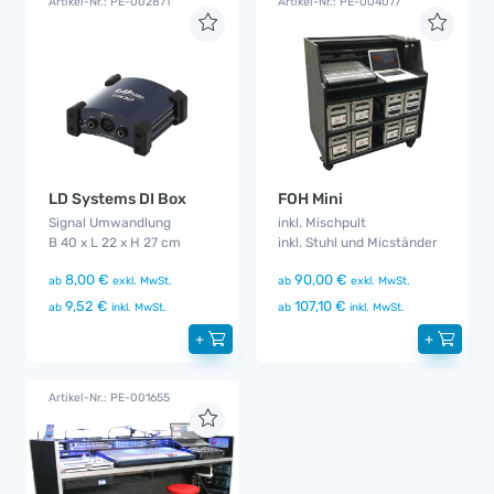
Artikel-Nr.: PE-002871
Artikel-Nr.: PE-004077
LD Systems DI Box
FOH Mini
Signal Umwandlung
inkl. Mischpult
B 40 x L 22 x H 27 cm
inkl. Stuhl und Micständer
8,00 €
90,00 €
ab
exkl. MwSt.
ab
exkl. MwSt.
9,52 €
107,10 €
ab
inkl. MwSt.
ab
inkl. MwSt.
+
+
Artikel-Nr.: PE-001655