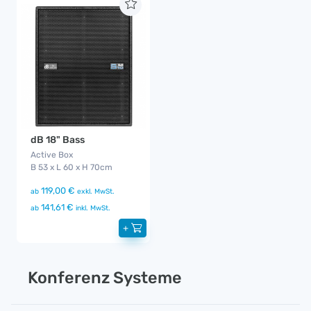
dB 18" Bass
Active Box
B 53 x L 60 x H 70cm
119,00 €
ab
exkl. MwSt.
141,61 €
ab
inkl. MwSt.
+
Konferenz Systeme