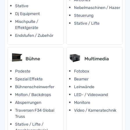
Stative
Nebelmaschinen / Hazer
Dj Equipment
Steuerung
Mischpulte /
Stative / Lifte
Effektgeräte
Endstufen / Zubehör
Bühne
Multimedia
Podeste
Fotobox
Spezial Effekte
Beamer
Bühnenscheinwerfer
Leinwände
Molton / Backdrops
LED- / Videowand
Absperrungen
Monitore
Traversen F34 Global
Video / Kameratechnik
Truss
Stative / Lifte /