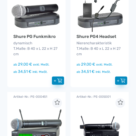
Shure PG Funkmikro
Shure PG4 Headset
dynamisch
Nierencharakteristik
T.Maße: B 40 x L 22 x H 27
T.Maße: B 40 x L 22 x H 27
cm
cm
29,00 €
29,00 €
ab
exkl. MwSt.
ab
exkl. MwSt.
34,51 €
34,51 €
ab
inkl. MwSt.
ab
inkl. MwSt.
+
+
Artikel-Nr.: PE-000451
Artikel-Nr.: PE-005001