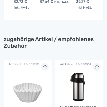
32,73 €
37,64 €
39,27 €
49,0
inkl. MwSt.
inkl. MwSt.
inkl. MwSt.
inkl. 
zugehörige Artikel / empfohlenes
Zubehör
Artikel-Nr.: PE-001359
Artikel-Nr.: PE-000551