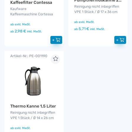
Pumpthermoskanne 2,5 Liter
Kaffeefilter Contessa
Reinigung nicht inbegriffen
Kaufware
VPE 1 Stück / Ø 17 x 36 cm
Kaffeemaschine Cortessa
ab
exkl. MwSt.
ab
exkl. MwSt.
5,71 €
ab
inkl. MwSt.
2,98 €
ab
inkl. MwSt.
+
+
Artikel-Nr.: PE-001190
Thermo Kanne 1,5 Liter
Reinigung nicht inbegriffen
VPE 1 Stück / Ø 14 x 26 cm
ab
exkl. MwSt.