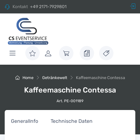
Kontakt
+49 2171-7929801
Home
Getränkewelt
Kaffeemaschine Contessa
Kaffeemaschine Contessa
Art. PE-001189
General
Info
Technische Daten