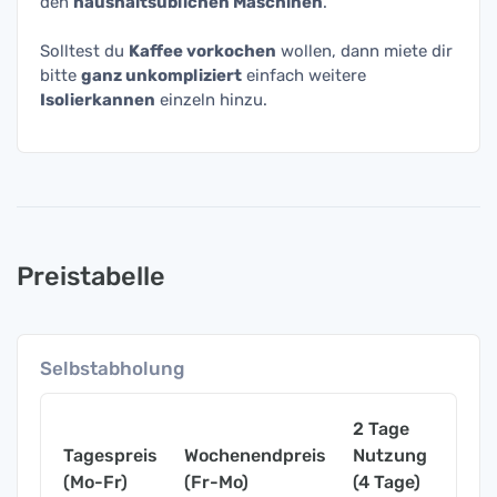
den
haushaltsüblichen Maschinen
.
Solltest du
Kaffee vorkochen
wollen, dann miete dir
bitte
ganz unkompliziert
einfach weitere
Isolierkannen
einzeln hinzu.
Preistabelle
Selbstabholung
2 Tage
Tagespreis
Wochenendpreis
Nutzung
Woch
(Mo-Fr)
(Fr-Mo)
(4 Tage)
(7 Ta