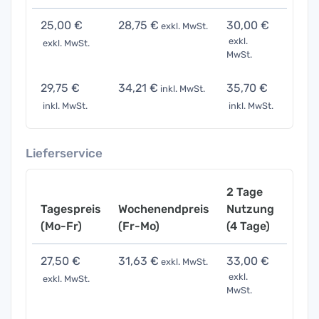
25,00 €
28,75 €
30,00 €
37,5
exkl. MwSt.
exkl.
exkl. MwSt.
exkl. 
MwSt.
29,75 €
34,21 €
35,70 €
44,6
inkl. MwSt.
inkl. MwSt.
inkl. MwSt.
inkl. 
Lieferservice
2 Tage
Tagespreis
Wochenendpreis
Nutzung
Woch
(Mo-Fr)
(Fr-Mo)
(4 Tage)
(7 Ta
27,50 €
31,63 €
33,00 €
41,2
exkl. MwSt.
exkl.
exkl. MwSt.
exkl. 
MwSt.