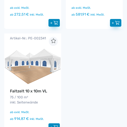
ab
exkl. MwSt.
ab
exkl. MwSt.
272,51 €
581,91 €
ab
inkl. MwSt.
ab
inkl. MwSt.
+
+
Artikel-Nr.: PE-002341
Faltzelt 10 x 10m VL
75 / 100 m²
inkl. Seitenwände
ab
exkl. MwSt.
914,87 €
ab
inkl. MwSt.