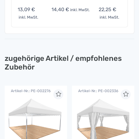
13,09 €
14,40 €
22,25 €
45,8
inkl. MwSt.
inkl. MwSt.
inkl. MwSt.
inkl. 
zugehörige Artikel / empfohlenes
Zubehör
Artikel-Nr.: PE-002276
Artikel-Nr.: PE-002336