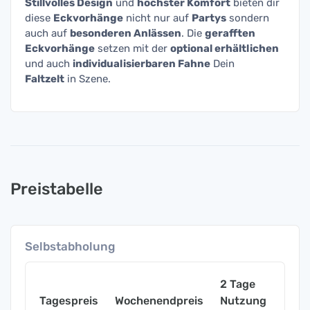
Stillvolles Design
und
höchster Komfort
bieten dir
diese
Eckvorhänge
nicht nur auf
Partys
sondern
auch auf
besonderen Anlässen
. Die
gerafften
Eckvorhänge
setzen mit der
optional erhältlichen
und auch
individualisierbaren Fahne
Dein
Faltzelt
in Szene.
Preistabelle
Selbstabholung
2 Tage
Tagespreis
Wochenendpreis
Nutzung
Woch