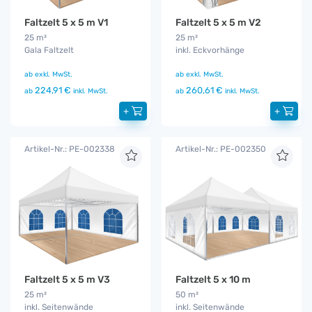
Faltzelt 5 x 5 m V1
Faltzelt 5 x 5 m V2
25 m²
25 m²
Gala Faltzelt
inkl. Eckvorhänge
ab
exkl. MwSt.
ab
exkl. MwSt.
224,91 €
260,61 €
ab
inkl. MwSt.
ab
inkl. MwSt.
+
+
Artikel-Nr.: PE-002338
Artikel-Nr.: PE-002350
Faltzelt 5 x 5 m V3
Faltzelt 5 x 10 m
25 m²
50 m²
inkl. Seitenwände
inkl. Seitenwände