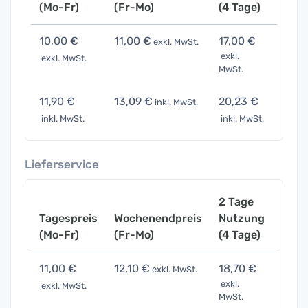
(Mo-Fr)
(Fr-Mo)
(4 Tage)
(7 Ta
10,00 €
11,00 €
17,00 €
35,0
exkl. MwSt.
exkl.
exkl. MwSt.
exkl. 
MwSt.
11,90 €
13,09 €
20,23 €
41,6
inkl. MwSt.
inkl. MwSt.
inkl. MwSt.
inkl. 
Lieferservice
2 Tage
Tagespreis
Wochenendpreis
Nutzung
Woch
(Mo-Fr)
(Fr-Mo)
(4 Tage)
(7 Ta
11,00 €
12,10 €
18,70 €
38,5
exkl. MwSt.
exkl.
exkl. MwSt.
exkl. 
MwSt.