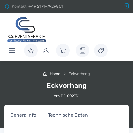
Kontakt
+49 2171-7929801
Home
Eckvorhang
Eckvorhang
Art. PE-002731
General
Info
Technische Daten