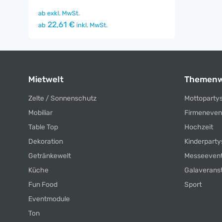
ab
exkl. MwSt.
22,61 €
ab
inkl. MwSt.
Mietwelt
Themenw
Zelte / Sonnenschutz
Mottoparty
Mobiliar
Firmeneven
Table Top
Hochzeit
Dekoration
Kinderparty
Getränkewelt
Messeeven
Küche
Galaverans
Fun Food
Sport
Eventmodule
Ton