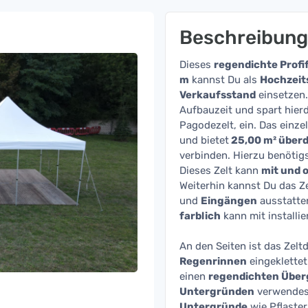
Beschreibung
Dieses
regendichte Profif
m
kannst Du als
Hochzeit
Verkaufsstand
einsetzen.
Aufbauzeit und spart hier
Pagodezelt, ein. Das einze
und bietet
25,00 m² überd
verbinden. Hierzu benötigs
Dieses Zelt kann
mit und 
Weiterhin kannst Du das Z
und
Eingängen
ausstatte
farblich
kann mit installie
An den Seiten ist das Zel
Regenrinnen
eingeklettet
einen
regendichten Übe
Untergründen
verwendest
Untergründe
wie Pflaster