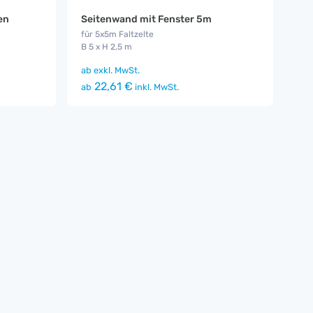
en
Seitenwand mit Fenster 5m
für 5x5m Faltzelte
B 5 x H 2,5 m
ab
exkl. MwSt.
22,61 €
ab
inkl. MwSt.