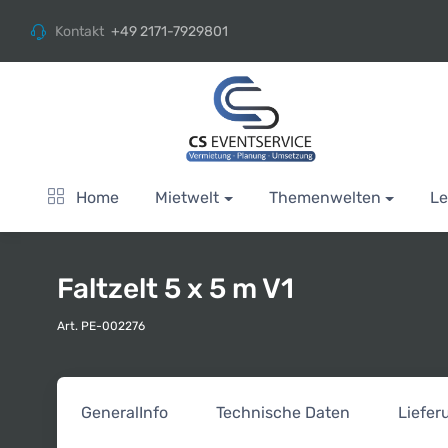
Kontakt
+49 2171-7929801
Home
Mietwelt
Themenwelten
Le
Faltzelt 5 x 5 m V1
Art. PE-002276
General
Info
Technische Daten
Liefe