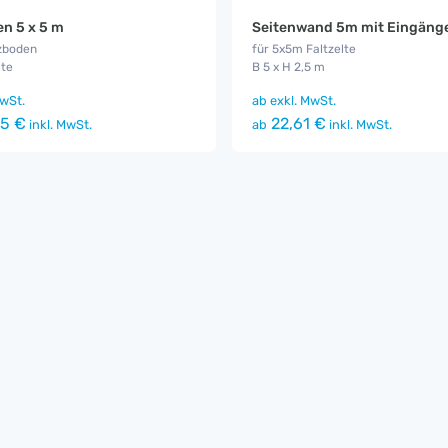
n 5 x 5 m
Seitenwand 5m mit Eingäng
zboden
für 5x5m Faltzelte
lte
B 5 x H 2,5 m
wSt.
ab
exkl. MwSt.
5 €
22,61 €
inkl. MwSt.
ab
inkl. MwSt.