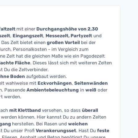
altzelt
mit einer
Durchgangshöhe von 2,30
szelt
,
Eingangszelt
,
Messezelt, Partyzelt
und
 Das Zelt bietet einen
großen Vorteil
bei der
durch, Personalkosten - im Vergleich zum
lne Zelt hat die gleichen Maße wie ein Pagodezelt
achte Fläche
. Dieses lässt sich mit weiteren Zelten
t Du die Zeltverbinder.
ohne Boden
aufgebaut werden.
elt wahlweise mit
Eckvorhängen
,
Seitenwänden
n. Passende
Ambientebeleuchtung
in
weiß
oder
rt werden.
tdach
mit Klettband
versehen, so dass
überall
 werden können. Hier kannst Du zu andern Zelten
rgang
herstellen. Bei Rasen und
weichen
 Du unser Profi
Verankerungsset
. Hast Du
feste
, Fliesen, Asphalt und Beton benötigst Du unsere