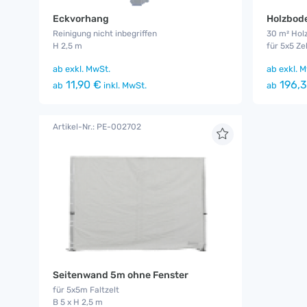
Eckvorhang
Holzbode
Reinigung nicht inbegriffen
30 m² Hol
H 2,5 m
für 5x5 Ze
ab
exkl. MwSt.
ab
exkl. M
11,90 €
196,3
ab
inkl. MwSt.
ab
Artikel-Nr.: PE-002702
Seitenwand 5m ohne Fenster
für 5x5m Faltzelt
B 5 x H 2,5 m