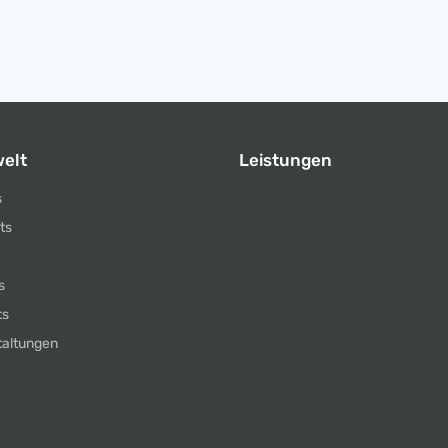
elt
Leistungen
s
ts
s
ts
taltungen