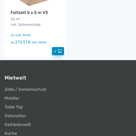
Faltzelt 5 x 5 m V3
25 m²
inkl. Seitenwände
ab
exkl. MwSt.
272,51 €
ab
inkl. MwSt.
+
Mietwelt
Zelte / Sonnenschutz
Mobiliar
Table Top
Dekoration
Getränkewelt
Küche