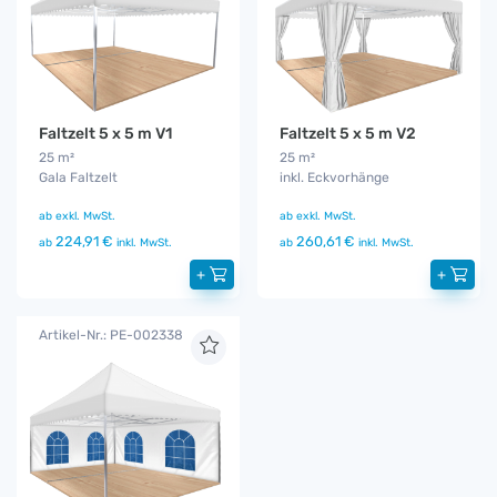
Faltzelt 5 x 5 m V1
Faltzelt 5 x 5 m V2
25 m²
25 m²
Gala Faltzelt
inkl. Eckvorhänge
ab
exkl. MwSt.
ab
exkl. MwSt.
224,91 €
260,61 €
ab
inkl. MwSt.
ab
inkl. MwSt.
+
+
Artikel-Nr.: PE-002338