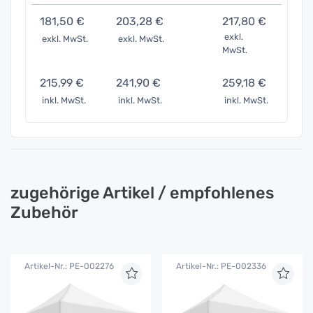
181,50 €
203,28 €
217,80 €
272,
exkl.
exkl. MwSt.
exkl. MwSt.
exkl. 
MwSt.
215,99 €
241,90 €
259,18 €
323,
inkl. MwSt.
inkl. MwSt.
inkl. MwSt.
inkl. 
zugehörige Artikel / empfohlenes
Zubehör
Artikel-Nr.: PE-002276
Artikel-Nr.: PE-002336