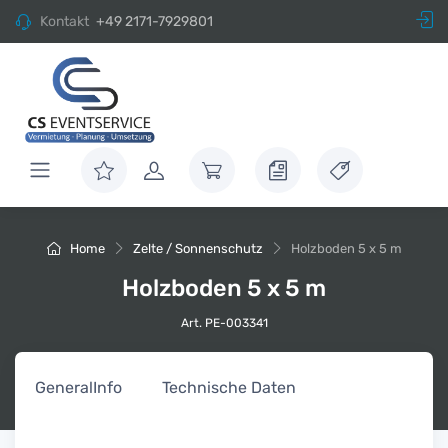
Kontakt
+49 2171-7929801
Home
Zelte / Sonnenschutz
Holzboden 5 x 5 m
Holzboden 5 x 5 m
Art. PE-003341
General
Info
Technische Daten