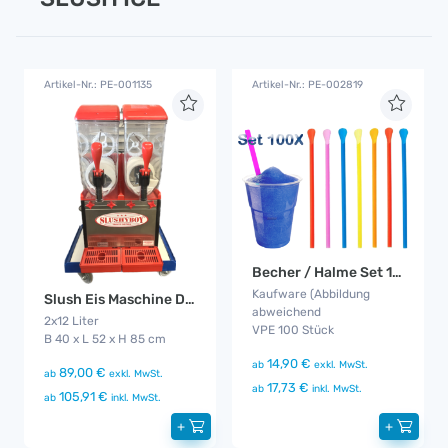
Artikel-Nr.: PE-001135
Artikel-Nr.: PE-002819
Becher / Halme Set 100x
Kaufware (Abbildung
Slush Eis Maschine Doppelkammer
abweichend
2x12 Liter
VPE 100 Stück
B 40 x L 52 x H 85 cm
14,90 €
ab
exkl. MwSt.
89,00 €
ab
exkl. MwSt.
17,73 €
ab
inkl. MwSt.
105,91 €
ab
inkl. MwSt.
+
+