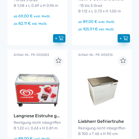
B 1,08 x L 0,69 x H 0,96 m
-15 bis 5 Grad
B 1,12 x L 0,73 x H 1,00 m
69,00 €
ab
exkl. MwSt.
89,00 €
ab
exkl. MwSt.
82,11 €
ab
inkl. MwSt.
105,91 €
ab
inkl. MwSt.
+
+
Artikel-Nr.: PE-002083
Artikel-Nr.: PE-005376
Langnese Eistruhe groß
Liebherr Gefriertruhe
Reinigung nicht inbegriffen
B 1,22 x L 0,63 x H 0,81 m
Reinigung nicht inbegriffen
B 100 x T 65 x H 90 cm
89,00 €
ab
exkl. MwSt.