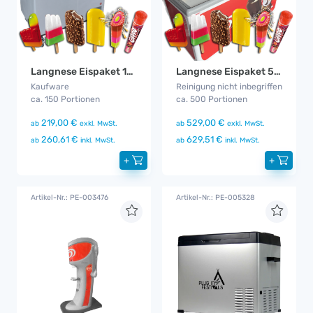
Langnese Eispaket 150
Langnese Eispaket 500
Kaufware
Reinigung nicht inbegriffen
ca. 150 Portionen
ca. 500 Portionen
219,00 €
529,00 €
ab
exkl. MwSt.
ab
exkl. MwSt.
260,61 €
629,51 €
ab
inkl. MwSt.
ab
inkl. MwSt.
+
+
Artikel-Nr.: PE-003476
Artikel-Nr.: PE-005328