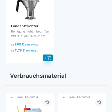
Fondanttrichter
Reinigung nicht inbegriffen
VPE 1 Stück / 19 x 22 cm
9,90 €
ab
exkl. MwSt.
11,78 €
ab
inkl. MwSt.
+
Verbrauchsmaterial
Artikel-Nr.: PE-001219
Artikel-Nr.: PE-001163