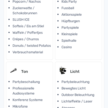
Popcorn / Nachos
Kids Party
Zuckerwatte /
Fussball
Schokobrunnen
Aktionsspiele
SLUSH ICE
Hüpfburgen
Softeis / Eis am Stiel
Partyspiele
Waffeln / Poffertjes
Kleinspiele
Crépes / Churros
Spielhalle
Donuts / twisted Potatos
Casino
Verbrauchsmaterial
Ton
Licht
Partybeschallung
Partybeleuchtung
Professionelle
Bewegtes Licht
Audiosysteme
Outdoor Beleuchtung
Konferenz Systeme
Lichteffekte / Laser
Mikrofone
Aircones