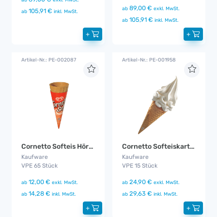
89,00 €
ab
exkl. MwSt.
105,91 €
ab
inkl. MwSt.
105,91 €
ab
inkl. MwSt.
+
+
Artikel-Nr.: PE-002087
Artikel-Nr.: PE-001958
Cornetto Softeis Hörnchen
Cornetto Softeiskartusche Vanille
Kaufware
Kaufware
VPE 65 Stück
VPE 15 Stück
12,00 €
24,90 €
ab
exkl. MwSt.
ab
exkl. MwSt.
14,28 €
29,63 €
ab
inkl. MwSt.
ab
inkl. MwSt.
+
+