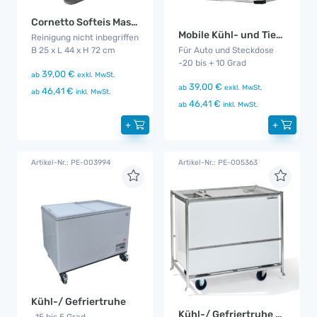
Cornetto Softeis Maschine
Mobile Kühl- und Tiefkühlbox
Reinigung nicht inbegriffen
B 25 x L 44 x H 72 cm
Für Auto und Steckdose
-20 bis + 10 Grad
39,00 €
ab
exkl. MwSt.
39,00 €
ab
exkl. MwSt.
46,41 €
ab
inkl. MwSt.
46,41 €
ab
inkl. MwSt.
+
+
Artikel-Nr.: PE-003994
Artikel-Nr.: PE-005363
Kühl-/ Gefriertruhe
Kühl-/ Gefriertruhe Gala
-15 bis 5 Grad