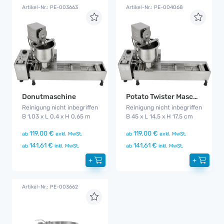
Artikel-Nr.: PE-003663
Artikel-Nr.: PE-004068
Donutmaschine
Potato Twister Maschine
Reinigung nicht inbegriffen
Reinigung nicht inbegriffen
B 1,03 x L 0,4 x H 0,65 m
B 45 x L 14,5 x H 17,5 cm
119,00 €
119,00 €
ab
exkl. MwSt.
ab
exkl. MwSt.
141,61 €
141,61 €
ab
inkl. MwSt.
ab
inkl. MwSt.
+
+
Artikel-Nr.: PE-003662