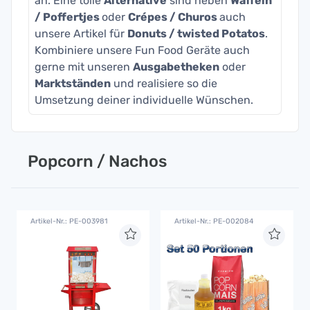
an. Eine tolle
Alternative
sind neben
Waffeln
/ Poffertjes
oder
Crépes / Churos
auch
unsere Artikel für
Donuts / twisted Potatos
.
Kombiniere unsere Fun Food Geräte auch
gerne mit unseren
Ausgabetheken
oder
Marktständen
und realisiere so die
Umsetzung deiner individuelle Wünschen.
Popcorn / Nachos
Artikel-Nr.: PE-003981
Artikel-Nr.: PE-002084