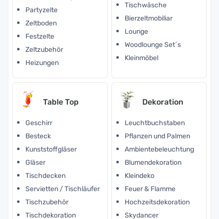
Tischwäsche
Partyzelte
Bierzeltmobiliar
Zeltboden
Lounge
Festzelte
Woodlounge Set´s
Zeltzubehör
Kleinmöbel
Heizungen
Table Top
Dekoration
Geschirr
Leuchtbuchstaben
Besteck
Pflanzen und Palmen
Kunststoffgläser
Ambientebeleuchtung
Gläser
Blumendekoration
Tischdecken
Kleindeko
Servietten / Tischläufer
Feuer & Flamme
Tischzubehör
Hochzeitsdekoration
Tischdekoration
Skydancer