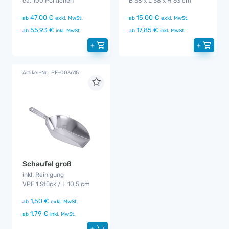
ca. 100 Portionen
B 38 x L 38 x H 63 cm
47,00 €
15,00 €
ab
exkl. MwSt.
ab
exkl. MwSt.
55,93 €
17,85 €
ab
inkl. MwSt.
ab
inkl. MwSt.
+
+
Artikel-Nr.: PE-003615
Schaufel groß
inkl. Reinigung
VPE 1 Stück / L 10,5 cm
1,50 €
ab
exkl. MwSt.
1,79 €
ab
inkl. MwSt.
+