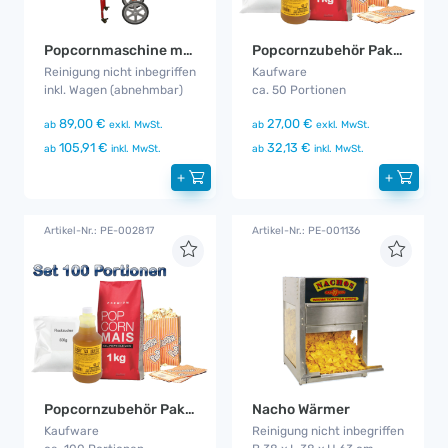
Popcornmaschine mit Wagen
Popcornzubehör Paket 50
Reinigung nicht inbegriffen
Kaufware
inkl. Wagen (abnehmbar)
ca. 50 Portionen
89,00 €
27,00 €
ab
exkl. MwSt.
ab
exkl. MwSt.
105,91 €
32,13 €
ab
inkl. MwSt.
ab
inkl. MwSt.
+
+
Artikel-Nr.: PE-002817
Artikel-Nr.: PE-001136
Popcornzubehör Paket 100
Nacho Wärmer
Kaufware
Reinigung nicht inbegriffen