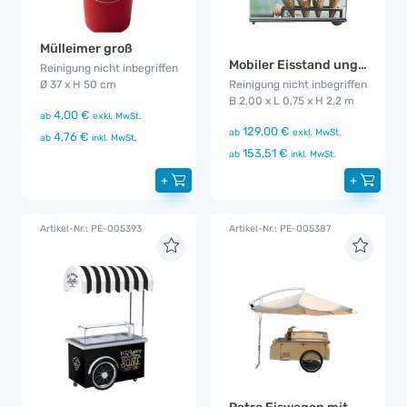
Mülleimer groß
Mobiler Eisstand ungebrandet
Reinigung nicht inbegriffen
Ø 37 x H 50 cm
Reinigung nicht inbegriffen
B 2,00 x L 0,75 x H 2,2 m
4,00 €
ab
exkl. MwSt.
129,00 €
ab
exkl. MwSt.
4,76 €
ab
inkl. MwSt.
153,51 €
ab
inkl. MwSt.
+
+
Artikel-Nr.: PE-005393
Artikel-Nr.: PE-005387