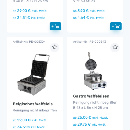
B 36 x L 30 x H 25 cm
VPE 50 Stück
29,00 €
3,90 €
ab
exkl. MwSt.
ab
exkl. MwSt.
34,51 €
4,64 €
ab
inkl. MwSt.
ab
inkl. MwSt.
+
+
Artikel-Nr.: PE-005304
Artikel-Nr.: PE-000543
Gastro Waffeleisen
Reinigung nicht inbegriffen
Belgisches Waffeleisen
B 43 x L 56 x H 25 cm
Reinigung nicht inbegriffen
25,00 €
ab
exkl. MwSt.
29,00 €
ab
exkl. MwSt.
29,75 €
ab
inkl. MwSt.
34,51 €
ab
inkl. MwSt.