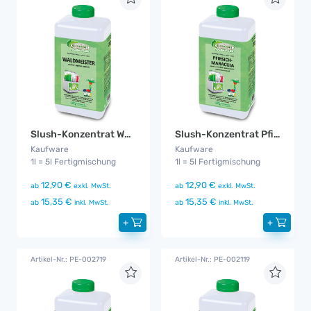
Slush-Konzentrat Waldmeister Zuckerfrei
Slush-Konzentrat Pfirsich-Maracuja Zuckerfrei
Kaufware
Kaufware
1l = 5l Fertigmischung
1l = 5l Fertigmischung
12,90 €
12,90 €
ab
exkl. MwSt.
ab
exkl. MwSt.
15,35 €
15,35 €
ab
inkl. MwSt.
ab
inkl. MwSt.
+
+
Artikel-Nr.: PE-002719
Artikel-Nr.: PE-002119