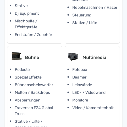
Stative
Nebelmaschinen / Hazer
Dj Equipment
Steuerung
Mischpulte /
Stative / Lifte
Effektgeräte
Endstufen / Zubehör
Bühne
Multimedia
Podeste
Fotobox
Spezial Effekte
Beamer
Bühnenscheinwerfer
Leinwände
Molton / Backdrops
LED- / Videowand
Absperrungen
Monitore
Traversen F34 Global
Video / Kameratechnik
Truss
Stative / Lifte /