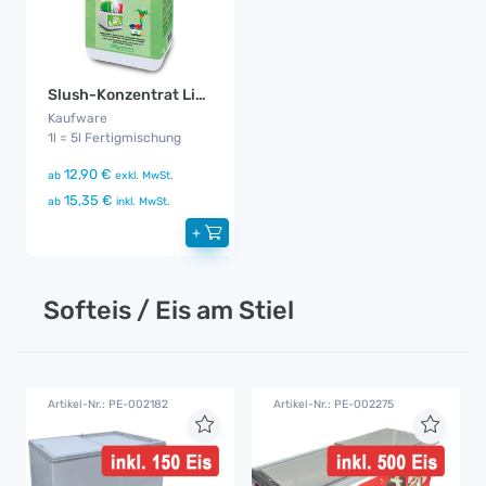
Slush-Konzentrat Limette
Kaufware
1l = 5l Fertigmischung
12,90 €
ab
exkl. MwSt.
15,35 €
ab
inkl. MwSt.
+
Softeis / Eis am Stiel
Artikel-Nr.: PE-002182
Artikel-Nr.: PE-002275