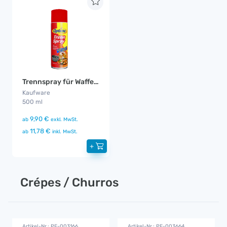
Trennspray für Waffeln
Kaufware
500 ml
9,90 €
ab
exkl. MwSt.
11,78 €
ab
inkl. MwSt.
+
Crépes / Churros
Artikel-Nr.: PE-003166
Artikel-Nr.: PE-003664