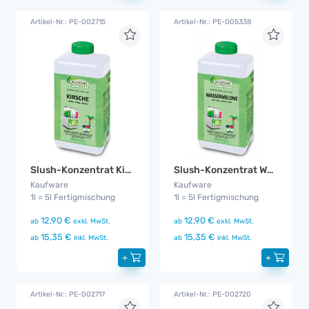
Artikel-Nr.: PE-002715
Artikel-Nr.: PE-005338
Slush-Konzentrat Kirsche Zuckerfrei
Slush-Konzentrat Wassermelone Zuckerfrei
Kaufware
Kaufware
1l = 5l Fertigmischung
1l = 5l Fertigmischung
12,90 €
12,90 €
ab
exkl. MwSt.
ab
exkl. MwSt.
15,35 €
15,35 €
ab
inkl. MwSt.
ab
inkl. MwSt.
+
+
Artikel-Nr.: PE-002717
Artikel-Nr.: PE-002720