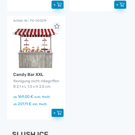
+
+
Artikel-Nr.: PE-003219
Candy Bar XXL
Reinigung nicht inbegriffen
B 2,1 x L 1,3 x H 2,5 cm
169,00 €
ab
exkl. MwSt.
201,11 €
ab
inkl. MwSt.
+
SLUSH ICE