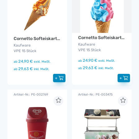
Cornetto Softeiskartusche Galaxy
Cornetto Softeiskartusche Caramel
Kaufware
Kaufware
VPE 15 Stück
VPE 15 Stück
24,90 €
ab
exkl. MwSt.
24,90 €
ab
exkl. MwSt.
29,63 €
ab
inkl. MwSt.
29,63 €
ab
inkl. MwSt.
+
+
Artikel-Nr.: PE-002769
Artikel-Nr.: PE-003475