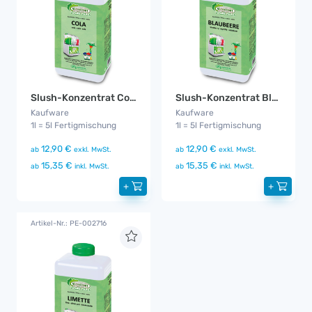
Slush-Konzentrat Cola Zuckerfrei
Slush-Konzentrat Blaubeere
Kaufware
Kaufware
1l = 5l Fertigmischung
1l = 5l Fertigmischung
12,90 €
12,90 €
ab
exkl. MwSt.
ab
exkl. MwSt.
15,35 €
15,35 €
ab
inkl. MwSt.
ab
inkl. MwSt.
+
+
Artikel-Nr.: PE-002716