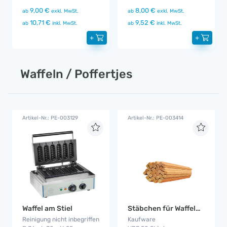
9,00 €
8,00 €
ab
exkl. MwSt.
ab
exkl. MwSt.
10,71 €
9,52 €
ab
inkl. MwSt.
ab
inkl. MwSt.
+
+
Waffeln / Poffertjes
Artikel-Nr.: PE-003129
Artikel-Nr.: PE-003414
Waffel am Stiel
Stäbchen für Waffeln am Stiel
Reinigung nicht inbegriffen
Kaufware