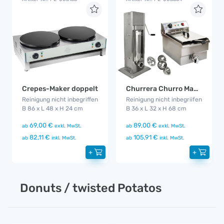
Crepes-Maker doppelt
Churrera Churro Maker
Reinigung nicht inbegriffen
Reinigung nicht inbegriifen
B 86 x L 48 x H 24 cm
B 36 x L 32 x H 68 cm
69,00 €
89,00 €
ab
exkl. MwSt.
ab
exkl. MwSt.
82,11 €
105,91 €
ab
inkl. MwSt.
ab
inkl. MwSt.
+
+
Donuts / twisted Potatos