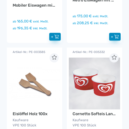
Retro Eiswagen mit Sonnenschirm
Mobiler Eiswagen mit Beleuchtung
175,00 €
ab
exkl. MwSt.
165,00 €
ab
exkl. MwSt.
208,25 €
ab
inkl. MwSt.
196,35 €
ab
inkl. MwSt.
+
+
Artikel-Nr.: PE-003585
Artikel-Nr.: PE-005332
Eislöffel Holz 100x
Cornetto Softeis Langnese Portionsbecher
Kaufware
Kaufware
VPE 100 Stück
VPE 100 Stück