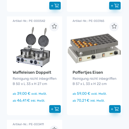
+
+
Artikel-Nr.: PE-000542
Artikel-Nr.: PE-003165
Poffertjes Eisen
Waffeleisen Doppelt
Reinigung nicht inbegriffen
Reinigung nicht inbegriffen
B 57 x L 33 x H 22 cm
B 50 x L 33 x H 27 cm
59,00 €
39,00 €
ab
exkl. MwSt.
ab
exkl. MwSt.
70,21 €
46,41 €
ab
inkl. MwSt.
ab
inkl. MwSt.
+
+
Artikel-Nr.: PE-003411