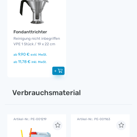
Fondanttrichter
Reinigung nicht inbegriffen
VPE 1 Stück / 19 x 22 cm
9,90 €
ab
exkl. MwSt.
11,78 €
ab
inkl. MwSt.
+
Verbrauchsmaterial
Artikel-Nr.: PE-001219
Artikel-Nr.: PE-001163