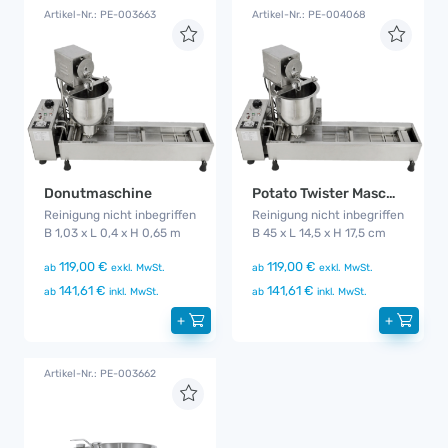
Artikel-Nr.: PE-003663
Artikel-Nr.: PE-004068
Donutmaschine
Potato Twister Maschine
Reinigung nicht inbegriffen
Reinigung nicht inbegriffen
B 1,03 x L 0,4 x H 0,65 m
B 45 x L 14,5 x H 17,5 cm
119,00 €
119,00 €
ab
exkl. MwSt.
ab
exkl. MwSt.
141,61 €
141,61 €
ab
inkl. MwSt.
ab
inkl. MwSt.
+
+
Artikel-Nr.: PE-003662