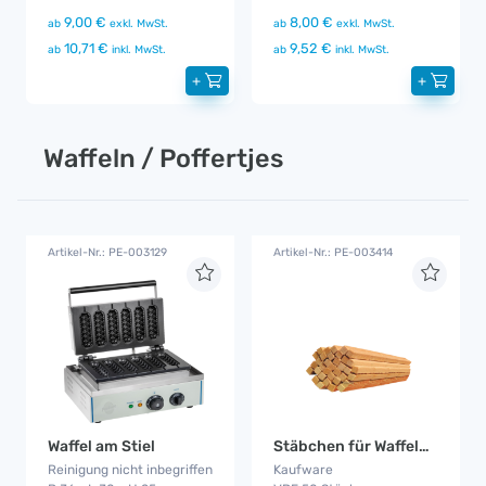
9,00 €
8,00 €
ab
exkl. MwSt.
ab
exkl. MwSt.
10,71 €
9,52 €
ab
inkl. MwSt.
ab
inkl. MwSt.
+
+
Waffeln / Poffertjes
Artikel-Nr.: PE-003129
Artikel-Nr.: PE-003414
Waffel am Stiel
Stäbchen für Waffeln am Stiel
Reinigung nicht inbegriffen
Kaufware