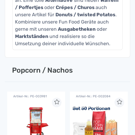
an. Eine tolle
Alternative
sind neben
Waffeln
/ Poffertjes
oder
Crépes / Churos
auch
unsere Artikel für
Donuts / twisted Potatos
.
Kombiniere unsere Fun Food Geräte auch
gerne mit unseren
Ausgabetheken
oder
Marktständen
und realisiere so die
Umsetzung deiner individuelle Wünschen.
Popcorn / Nachos
Artikel-Nr.: PE-003981
Artikel-Nr.: PE-002084