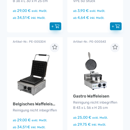
B 36 x L 30 x H 25 cm
VPE 50 Stück
29,00 €
3,90 €
ab
exkl. MwSt.
ab
exkl. MwSt.
34,51 €
4,64 €
ab
inkl. MwSt.
ab
inkl. MwSt.
+
+
Artikel-Nr.: PE-005304
Artikel-Nr.: PE-000543
Gastro Waffeleisen
Reinigung nicht inbegriffen
Belgisches Waffeleisen
B 43 x L 56 x H 25 cm
Reinigung nicht inbegriffen
25,00 €
ab
exkl. MwSt.
29,00 €
ab
exkl. MwSt.
29,75 €
ab
inkl. MwSt.
34,51 €
ab
inkl. MwSt.