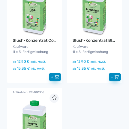
Slush-Konzentrat Cola Zuckerfrei
Slush-Konzentrat Blaubeere
Kaufware
Kaufware
1l = 5l Fertigmischung
1l = 5l Fertigmischung
12,90 €
12,90 €
ab
exkl. MwSt.
ab
exkl. MwSt.
15,35 €
15,35 €
ab
inkl. MwSt.
ab
inkl. MwSt.
+
+
Artikel-Nr.: PE-002716