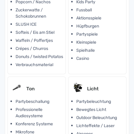
Popcorn / Nachos
Kids Party
Zuckerwatte /
Fussball
Schokobrunnen
Aktionsspiele
SLUSH ICE
Hüpfburgen
Softeis / Eis am Stiel
Partyspiele
Waffeln / Poffertjes
Kleinspiele
Crépes / Churros
Spielhalle
Donuts / twisted Potatos
Casino
Verbrauchsmaterial
Ton
Licht
Partybeschallung
Partybeleuchtung
Professionelle
Bewegtes Licht
Audiosysteme
Outdoor Beleuchtung
Konferenz Systeme
Lichteffekte / Laser
Mikrofone
Aircones