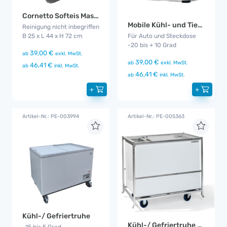
Cornetto Softeis Maschine
Mobile Kühl- und Tiefkühlbox
Reinigung nicht inbegriffen
B 25 x L 44 x H 72 cm
Für Auto und Steckdose
-20 bis + 10 Grad
39,00 €
ab
exkl. MwSt.
39,00 €
ab
exkl. MwSt.
46,41 €
ab
inkl. MwSt.
46,41 €
ab
inkl. MwSt.
+
+
Artikel-Nr.: PE-003994
Artikel-Nr.: PE-005363
Kühl-/ Gefriertruhe
Kühl-/ Gefriertruhe Gala
-15 bis 5 Grad