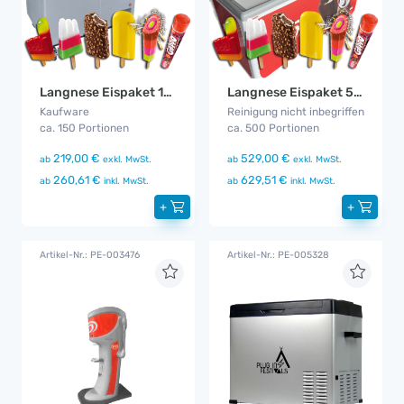
Langnese Eispaket 150
Langnese Eispaket 500
Kaufware
Reinigung nicht inbegriffen
ca. 150 Portionen
ca. 500 Portionen
219,00 €
529,00 €
ab
exkl. MwSt.
ab
exkl. MwSt.
260,61 €
629,51 €
ab
inkl. MwSt.
ab
inkl. MwSt.
+
+
Artikel-Nr.: PE-003476
Artikel-Nr.: PE-005328