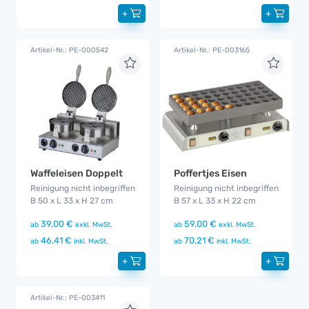
+
+
Artikel-Nr.: PE-000542
Artikel-Nr.: PE-003165
Poffertjes Eisen
Waffeleisen Doppelt
Reinigung nicht inbegriffen
Reinigung nicht inbegriffen
B 57 x L 33 x H 22 cm
B 50 x L 33 x H 27 cm
59,00 €
39,00 €
ab
exkl. MwSt.
ab
exkl. MwSt.
70,21 €
46,41 €
ab
inkl. MwSt.
ab
inkl. MwSt.
+
+
Artikel-Nr.: PE-003411