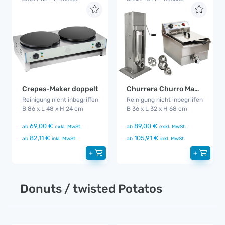
Crepes-Maker doppelt
Churrera Churro Maker
Reinigung nicht inbegriffen
Reinigung nicht inbegriifen
B 86 x L 48 x H 24 cm
B 36 x L 32 x H 68 cm
69,00 €
89,00 €
ab
exkl. MwSt.
ab
exkl. MwSt.
82,11 €
105,91 €
ab
inkl. MwSt.
ab
inkl. MwSt.
+
+
Donuts / twisted Potatos