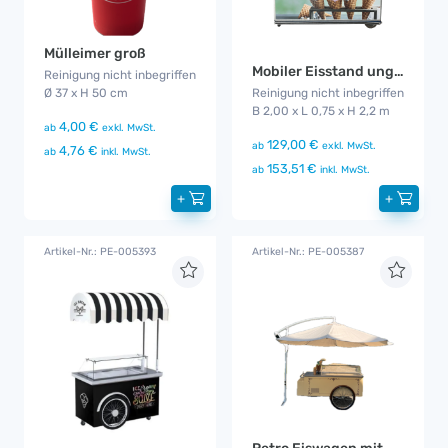
Mülleimer groß
Mobiler Eisstand ungebrandet
Reinigung nicht inbegriffen
Ø 37 x H 50 cm
Reinigung nicht inbegriffen
B 2,00 x L 0,75 x H 2,2 m
4,00 €
ab
exkl. MwSt.
129,00 €
ab
exkl. MwSt.
4,76 €
ab
inkl. MwSt.
153,51 €
ab
inkl. MwSt.
+
+
Artikel-Nr.: PE-005393
Artikel-Nr.: PE-005387