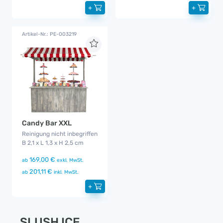
+
+
Artikel-Nr.: PE-003219
Candy Bar XXL
Reinigung nicht inbegriffen
B 2,1 x L 1,3 x H 2,5 cm
169,00 €
ab
exkl. MwSt.
201,11 €
ab
inkl. MwSt.
+
SLUSH ICE