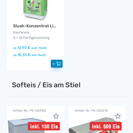
Slush-Konzentrat Limette
Kaufware
1l = 5l Fertigmischung
12,90 €
ab
exkl. MwSt.
15,35 €
ab
inkl. MwSt.
+
Softeis / Eis am Stiel
Artikel-Nr.: PE-002182
Artikel-Nr.: PE-002275