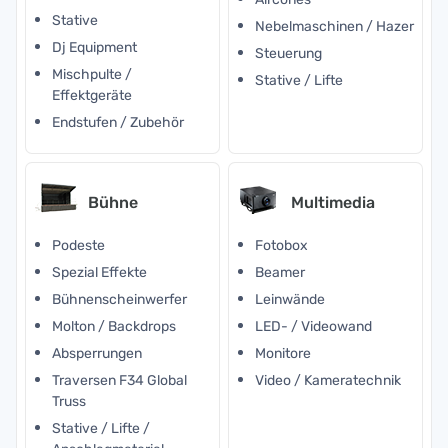
Stative
Nebelmaschinen / Hazer
Dj Equipment
Steuerung
Mischpulte /
Stative / Lifte
Effektgeräte
Endstufen / Zubehör
Bühne
Multimedia
Podeste
Fotobox
Spezial Effekte
Beamer
Bühnenscheinwerfer
Leinwände
Molton / Backdrops
LED- / Videowand
Absperrungen
Monitore
Traversen F34 Global
Video / Kameratechnik
Truss
Stative / Lifte /