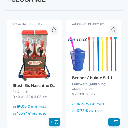
Artikel-Nr.: PE-001135
Artikel-Nr.: PE-002819
Becher / Halme Set 100x
Kaufware (Abbildung
Slush Eis Maschine Doppelkammer
abweichend
2x12 Liter
VPE 100 Stück
B 40 x L 52 x H 85 cm
14,90 €
ab
exkl. MwSt.
89,00 €
ab
exkl. MwSt.
17,73 €
ab
inkl. MwSt.
105,91 €
ab
inkl. MwSt.
+
+