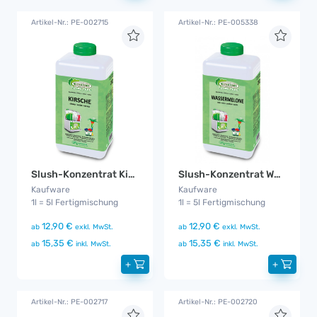
Artikel-Nr.: PE-002715
Artikel-Nr.: PE-005338
Slush-Konzentrat Kirsche Zuckerfrei
Slush-Konzentrat Wassermelone Zuckerfrei
Kaufware
Kaufware
1l = 5l Fertigmischung
1l = 5l Fertigmischung
12,90 €
12,90 €
ab
exkl. MwSt.
ab
exkl. MwSt.
15,35 €
15,35 €
ab
inkl. MwSt.
ab
inkl. MwSt.
+
+
Artikel-Nr.: PE-002717
Artikel-Nr.: PE-002720