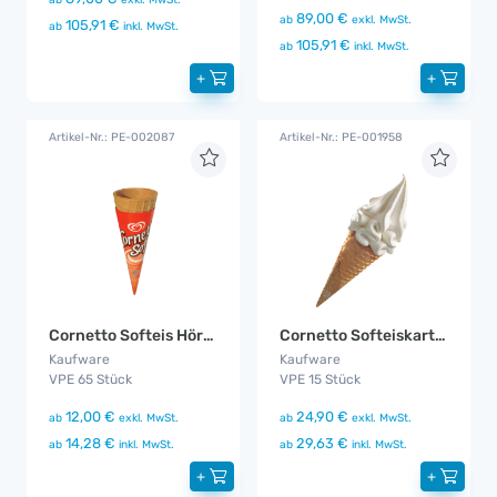
89,00 €
ab
exkl. MwSt.
105,91 €
ab
inkl. MwSt.
105,91 €
ab
inkl. MwSt.
+
+
Artikel-Nr.: PE-002087
Artikel-Nr.: PE-001958
Cornetto Softeis Hörnchen
Cornetto Softeiskartusche Vanille
Kaufware
Kaufware
VPE 65 Stück
VPE 15 Stück
12,00 €
24,90 €
ab
exkl. MwSt.
ab
exkl. MwSt.
14,28 €
29,63 €
ab
inkl. MwSt.
ab
inkl. MwSt.
+
+