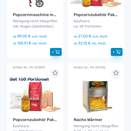
Popcornmaschine mit Wagen
Popcornzubehör Paket 50
Reinigung nicht inbegriffen
Kaufware
inkl. Wagen (abnehmbar)
ca. 50 Portionen
89,00 €
27,00 €
ab
exkl. MwSt.
ab
exkl. MwSt.
105,91 €
32,13 €
ab
inkl. MwSt.
ab
inkl. MwSt.
+
+
Artikel-Nr.: PE-002817
Artikel-Nr.: PE-001136
Popcornzubehör Paket 100
Nacho Wärmer
Kaufware
Reinigung nicht inbegriffen