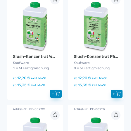
Slush-Konzentrat Waldmeister Zuckerfrei
Slush-Konzentrat Pfirsich-Maracuja Zuckerfrei
Kaufware
Kaufware
1l = 5l Fertigmischung
1l = 5l Fertigmischung
12,90 €
12,90 €
ab
exkl. MwSt.
ab
exkl. MwSt.
15,35 €
15,35 €
ab
inkl. MwSt.
ab
inkl. MwSt.
+
+
Artikel-Nr.: PE-002719
Artikel-Nr.: PE-002119