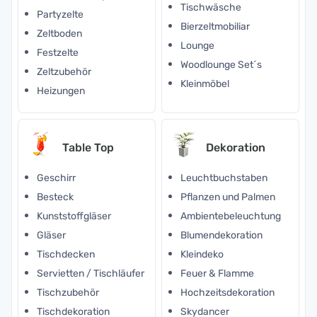
Tischwäsche
Partyzelte
Bierzeltmobiliar
Zeltboden
Lounge
Festzelte
Woodlounge Set´s
Zeltzubehör
Kleinmöbel
Heizungen
Table Top
Dekoration
Geschirr
Leuchtbuchstaben
Besteck
Pflanzen und Palmen
Kunststoffgläser
Ambientebeleuchtung
Gläser
Blumendekoration
Tischdecken
Kleindeko
Servietten / Tischläufer
Feuer & Flamme
Tischzubehör
Hochzeitsdekoration
Tischdekoration
Skydancer