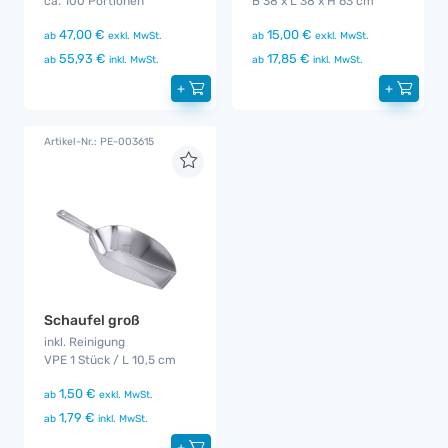
ca. 100 Portionen
B 38 x L 38 x H 63 cm
47,00 €
15,00 €
ab
exkl. MwSt.
ab
exkl. MwSt.
55,93 €
17,85 €
ab
inkl. MwSt.
ab
inkl. MwSt.
+
+
Artikel-Nr.: PE-003615
Schaufel groß
inkl. Reinigung
VPE 1 Stück / L 10,5 cm
1,50 €
ab
exkl. MwSt.
1,79 €
ab
inkl. MwSt.
+