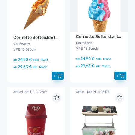
Cornetto Softeiskartusche Galaxy
Cornetto Softeiskartusche Caramel
Kaufware
Kaufware
VPE 15 Stück
VPE 15 Stück
24,90 €
ab
exkl. MwSt.
24,90 €
ab
exkl. MwSt.
29,63 €
ab
inkl. MwSt.
29,63 €
ab
inkl. MwSt.
+
+
Artikel-Nr.: PE-002769
Artikel-Nr.: PE-003475