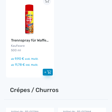
Trennspray für Waffeln
Kaufware
500 ml
9,90 €
ab
exkl. MwSt.
11,78 €
ab
inkl. MwSt.
+
Crépes / Churros
Artikel-Nr.: PE-003166
Artikel-Nr.: PE-003664