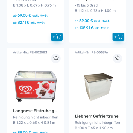
B 1,08 x L 0,69 x H 0,96 m
-15 bis 5 Grad
B 1,12 x L 0,73 x H 1,00 m
69,00 €
ab
exkl. MwSt.
89,00 €
ab
exkl. MwSt.
82,11 €
ab
inkl. MwSt.
105,91 €
ab
inkl. MwSt.
+
+
Artikel-Nr.: PE-002083
Artikel-Nr.: PE-005376
Langnese Eistruhe groß
Liebherr Gefriertruhe
Reinigung nicht inbegriffen
B 1,22 x L 0,63 x H 0,81 m
Reinigung nicht inbegriffen
B 100 x T 65 x H 90 cm
89,00 €
ab
exkl. MwSt.