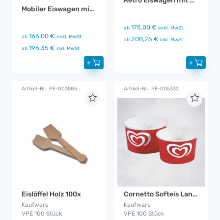
Retro Eiswagen mit Sonnenschirm
Mobiler Eiswagen mit Beleuchtung
175,00 €
ab
exkl. MwSt.
165,00 €
ab
exkl. MwSt.
208,25 €
ab
inkl. MwSt.
196,35 €
ab
inkl. MwSt.
+
+
Artikel-Nr.: PE-003585
Artikel-Nr.: PE-005332
Eislöffel Holz 100x
Cornetto Softeis Langnese Portionsbecher
Kaufware
Kaufware
VPE 100 Stück
VPE 100 Stück