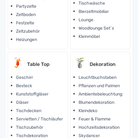
Tischwäsche
Partyzelte
Bierzeltmobiliar
Zeltboden
Lounge
Festzelte
Woodlounge Set´s
Zeltzubehör
Kleinmöbel
Heizungen
Table Top
Dekoration
Geschirr
Leuchtbuchstaben
Besteck
Pflanzen und Palmen
Kunststoffgläser
Ambientebeleuchtung
Gläser
Blumendekoration
Tischdecken
Kleindeko
Servietten / Tischläufer
Feuer & Flamme
Tischzubehör
Hochzeitsdekoration
Tischdekoration
Skydancer