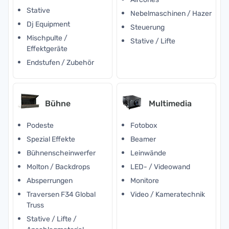
Stative
Nebelmaschinen / Hazer
Dj Equipment
Steuerung
Mischpulte /
Stative / Lifte
Effektgeräte
Endstufen / Zubehör
Bühne
Multimedia
Podeste
Fotobox
Spezial Effekte
Beamer
Bühnenscheinwerfer
Leinwände
Molton / Backdrops
LED- / Videowand
Absperrungen
Monitore
Traversen F34 Global
Video / Kameratechnik
Truss
Stative / Lifte /