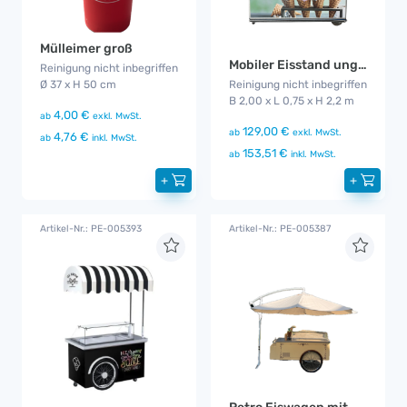
Mülleimer groß
Mobiler Eisstand ungebrandet
Reinigung nicht inbegriffen
Ø 37 x H 50 cm
Reinigung nicht inbegriffen
B 2,00 x L 0,75 x H 2,2 m
4,00 €
ab
exkl. MwSt.
129,00 €
ab
exkl. MwSt.
4,76 €
ab
inkl. MwSt.
153,51 €
ab
inkl. MwSt.
+
+
Artikel-Nr.: PE-005393
Artikel-Nr.: PE-005387