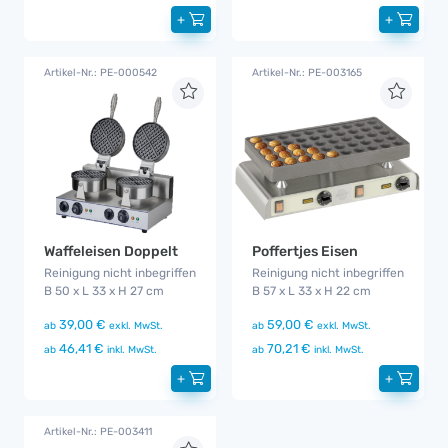
+
+
Artikel-Nr.: PE-000542
Artikel-Nr.: PE-003165
Poffertjes Eisen
Waffeleisen Doppelt
Reinigung nicht inbegriffen
Reinigung nicht inbegriffen
B 57 x L 33 x H 22 cm
B 50 x L 33 x H 27 cm
59,00 €
39,00 €
ab
exkl. MwSt.
ab
exkl. MwSt.
70,21 €
46,41 €
ab
inkl. MwSt.
ab
inkl. MwSt.
+
+
Artikel-Nr.: PE-003411