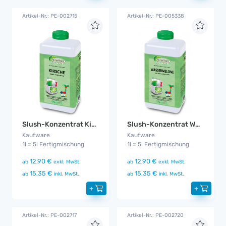
Artikel-Nr.: PE-002715
Artikel-Nr.: PE-005338
Slush-Konzentrat Kirsche Zuckerfrei
Slush-Konzentrat Wassermelone Zuckerfrei
Kaufware
Kaufware
1l = 5l Fertigmischung
1l = 5l Fertigmischung
12,90 €
12,90 €
ab
exkl. MwSt.
ab
exkl. MwSt.
15,35 €
15,35 €
ab
inkl. MwSt.
ab
inkl. MwSt.
+
+
Artikel-Nr.: PE-002717
Artikel-Nr.: PE-002720