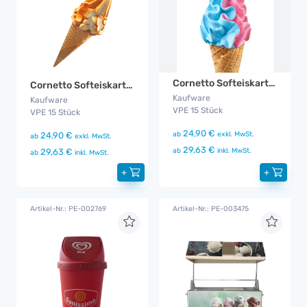
Cornetto Softeiskartusche Galaxy
Cornetto Softeiskartusche Caramel
Kaufware
Kaufware
VPE 15 Stück
VPE 15 Stück
24,90 €
ab
exkl. MwSt.
24,90 €
ab
exkl. MwSt.
29,63 €
ab
inkl. MwSt.
29,63 €
ab
inkl. MwSt.
+
+
Artikel-Nr.: PE-002769
Artikel-Nr.: PE-003475