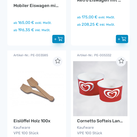
Retro Eiswagen mit Sonnenschirm
Mobiler Eiswagen mit Beleuchtung
175,00 €
ab
exkl. MwSt.
165,00 €
ab
exkl. MwSt.
208,25 €
ab
inkl. MwSt.
196,35 €
ab
inkl. MwSt.
+
+
Artikel-Nr.: PE-003585
Artikel-Nr.: PE-005332
Eislöffel Holz 100x
Cornetto Softeis Langnese Portionsbecher
Kaufware
Kaufware
VPE 100 Stück
VPE 100 Stück