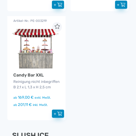
+
+
Artikel-Nr.: PE-003219
Candy Bar XXL
Reinigung nicht inbegriffen
B 2,1 x L 1,3 x H 2,5 cm
169,00 €
ab
exkl. MwSt.
201,11 €
ab
inkl. MwSt.
+
SLUSH ICE