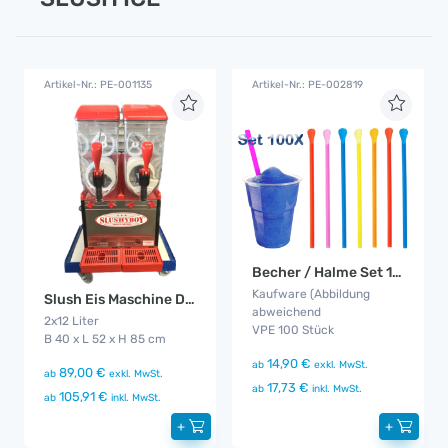
Artikel-Nr.: PE-001135
Artikel-Nr.: PE-002819
Becher / Halme Set 100x
Kaufware (Abbildung
Slush Eis Maschine Doppelkammer
abweichend
2x12 Liter
VPE 100 Stück
B 40 x L 52 x H 85 cm
14,90 €
ab
exkl. MwSt.
89,00 €
ab
exkl. MwSt.
17,73 €
ab
inkl. MwSt.
105,91 €
ab
inkl. MwSt.
+
+