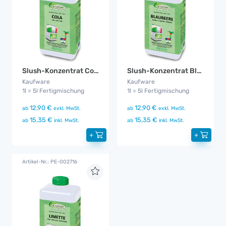
Slush-Konzentrat Cola Zuckerfrei
Slush-Konzentrat Blaubeere
Kaufware
Kaufware
1l = 5l Fertigmischung
1l = 5l Fertigmischung
12,90 €
12,90 €
ab
exkl. MwSt.
ab
exkl. MwSt.
15,35 €
15,35 €
ab
inkl. MwSt.
ab
inkl. MwSt.
+
+
Artikel-Nr.: PE-002716