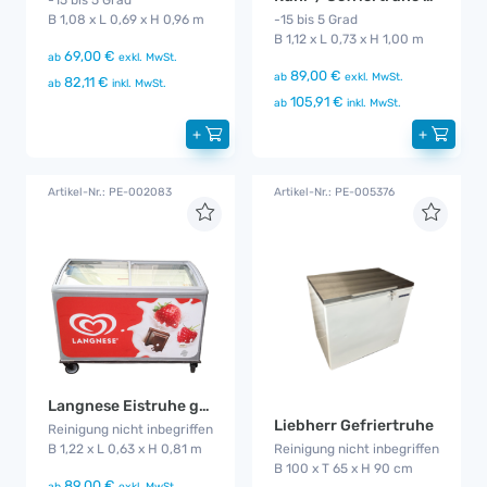
B 1,08 x L 0,69 x H 0,96 m
-15 bis 5 Grad
B 1,12 x L 0,73 x H 1,00 m
69,00 €
ab
exkl. MwSt.
89,00 €
ab
exkl. MwSt.
82,11 €
ab
inkl. MwSt.
105,91 €
ab
inkl. MwSt.
+
+
Artikel-Nr.: PE-002083
Artikel-Nr.: PE-005376
Langnese Eistruhe groß
Liebherr Gefriertruhe
Reinigung nicht inbegriffen
B 1,22 x L 0,63 x H 0,81 m
Reinigung nicht inbegriffen
B 100 x T 65 x H 90 cm
89,00 €
ab
exkl. MwSt.