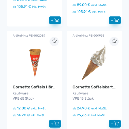
89,00 €
ab
exkl. MwSt.
105,91 €
ab
inkl. MwSt.
105,91 €
ab
inkl. MwSt.
+
+
Artikel-Nr.: PE-002087
Artikel-Nr.: PE-001958
Cornetto Softeis Hörnchen
Cornetto Softeiskartusche Vanille
Kaufware
Kaufware
VPE 65 Stück
VPE 15 Stück
12,00 €
24,90 €
ab
exkl. MwSt.
ab
exkl. MwSt.
14,28 €
29,63 €
ab
inkl. MwSt.
ab
inkl. MwSt.
+
+