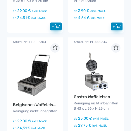
B 36 x L 30 x H 25 cm
VPE 50 Stück
29,00 €
3,90 €
ab
exkl. MwSt.
ab
exkl. MwSt.
34,51 €
4,64 €
ab
inkl. MwSt.
ab
inkl. MwSt.
+
+
Artikel-Nr.: PE-005304
Artikel-Nr.: PE-000543
Gastro Waffeleisen
Reinigung nicht inbegriffen
Belgisches Waffeleisen
B 43 x L 56 x H 25 cm
Reinigung nicht inbegriffen
25,00 €
ab
exkl. MwSt.
29,00 €
ab
exkl. MwSt.
29,75 €
ab
inkl. MwSt.
34,51 €
ab
inkl. MwSt.