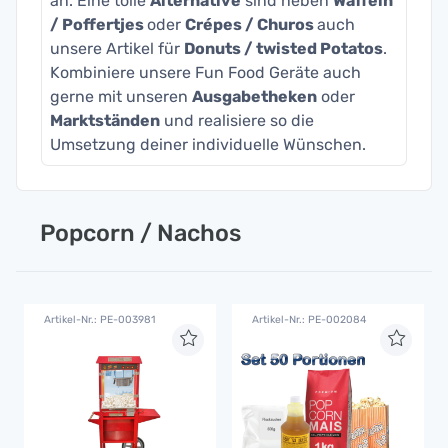
an. Eine tolle
Alternative
sind neben
Waffeln
/ Poffertjes
oder
Crépes / Churos
auch
unsere Artikel für
Donuts / twisted Potatos
.
Kombiniere unsere Fun Food Geräte auch
gerne mit unseren
Ausgabetheken
oder
Marktständen
und realisiere so die
Umsetzung deiner individuelle Wünschen.
Popcorn / Nachos
Artikel-Nr.: PE-003981
Artikel-Nr.: PE-002084