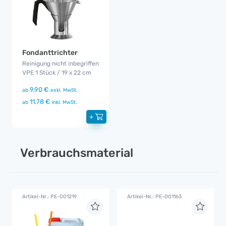
Fondanttrichter
Reinigung nicht inbegriffen
VPE 1 Stück / 19 x 22 cm
9,90 €
ab
exkl. MwSt.
11,78 €
ab
inkl. MwSt.
+
Verbrauchsmaterial
Artikel-Nr.: PE-001219
Artikel-Nr.: PE-001163