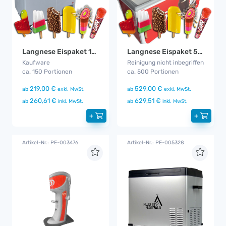
Langnese Eispaket 150
Langnese Eispaket 500
Kaufware
Reinigung nicht inbegriffen
ca. 150 Portionen
ca. 500 Portionen
219,00 €
529,00 €
ab
exkl. MwSt.
ab
exkl. MwSt.
260,61 €
629,51 €
ab
inkl. MwSt.
ab
inkl. MwSt.
+
+
Artikel-Nr.: PE-003476
Artikel-Nr.: PE-005328