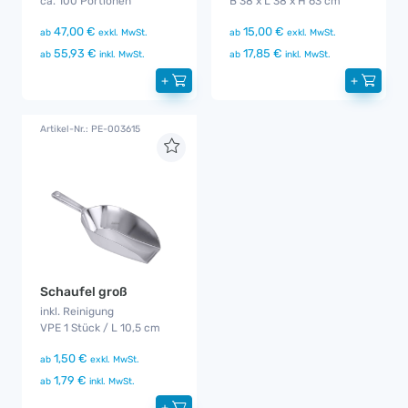
ca. 100 Portionen
B 38 x L 38 x H 63 cm
47,00 €
15,00 €
ab
exkl. MwSt.
ab
exkl. MwSt.
55,93 €
17,85 €
ab
inkl. MwSt.
ab
inkl. MwSt.
+
+
Artikel-Nr.: PE-003615
Schaufel groß
inkl. Reinigung
VPE 1 Stück / L 10,5 cm
1,50 €
ab
exkl. MwSt.
1,79 €
ab
inkl. MwSt.
+