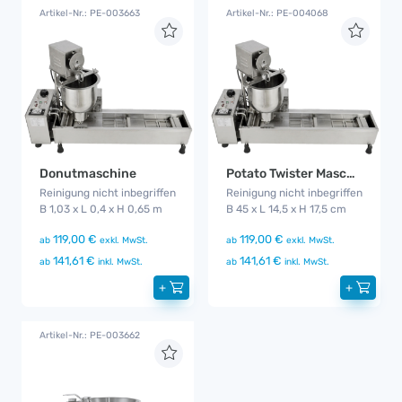
Artikel-Nr.: PE-003663
Artikel-Nr.: PE-004068
Donutmaschine
Potato Twister Maschine
Reinigung nicht inbegriffen
Reinigung nicht inbegriffen
B 1,03 x L 0,4 x H 0,65 m
B 45 x L 14,5 x H 17,5 cm
119,00 €
119,00 €
ab
exkl. MwSt.
ab
exkl. MwSt.
141,61 €
141,61 €
ab
inkl. MwSt.
ab
inkl. MwSt.
+
+
Artikel-Nr.: PE-003662