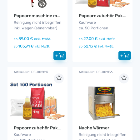
Popcornmaschine mit Wagen
Popcornzubehör Paket 50
Reinigung nicht inbegriffen
Kaufware
inkl. Wagen (abnehmbar)
ca. 50 Portionen
89,00 €
27,00 €
ab
exkl. MwSt.
ab
exkl. MwSt.
105,91 €
32,13 €
ab
inkl. MwSt.
ab
inkl. MwSt.
+
+
Artikel-Nr.: PE-002817
Artikel-Nr.: PE-001136
Popcornzubehör Paket 100
Nacho Wärmer
Kaufware
Reinigung nicht inbegriffen