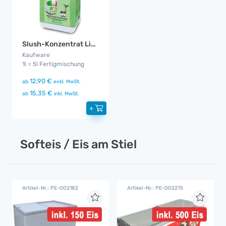
Slush-Konzentrat Limette
Kaufware
1l = 5l Fertigmischung
12,90 €
ab
exkl. MwSt.
15,35 €
ab
inkl. MwSt.
+
Softeis / Eis am Stiel
Artikel-Nr.: PE-002182
Artikel-Nr.: PE-002275