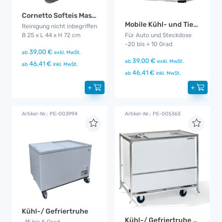
Cornetto Softeis Maschine
Mobile Kühl- und Tiefkühlbox
Reinigung nicht inbegriffen
B 25 x L 44 x H 72 cm
Für Auto und Steckdose
-20 bis + 10 Grad
39,00 €
ab
exkl. MwSt.
39,00 €
ab
exkl. MwSt.
46,41 €
ab
inkl. MwSt.
46,41 €
ab
inkl. MwSt.
+
+
Artikel-Nr.: PE-003994
Artikel-Nr.: PE-005363
Kühl-/ Gefriertruhe
Kühl-/ Gefriertruhe Gala
-15 bis 5 Grad