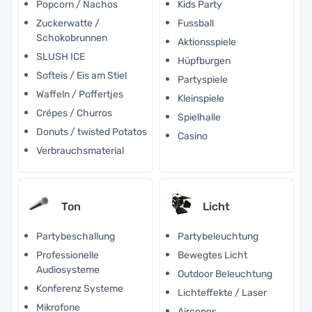
Popcorn / Nachos
Kids Party
Zuckerwatte /
Fussball
Schokobrunnen
Aktionsspiele
SLUSH ICE
Hüpfburgen
Softeis / Eis am Stiel
Partyspiele
Waffeln / Poffertjes
Kleinspiele
Crépes / Churros
Spielhalle
Donuts / twisted Potatos
Casino
Verbrauchsmaterial
Ton
Licht
Partybeschallung
Partybeleuchtung
Professionelle
Bewegtes Licht
Audiosysteme
Outdoor Beleuchtung
Konferenz Systeme
Lichteffekte / Laser
Mikrofone
Aircones