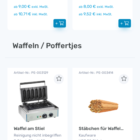
9,00 €
8,00 €
ab
exkl. MwSt.
ab
exkl. MwSt.
10,71 €
9,52 €
ab
inkl. MwSt.
ab
inkl. MwSt.
+
+
Waffeln / Poffertjes
Artikel-Nr.: PE-003129
Artikel-Nr.: PE-003414
Waffel am Stiel
Stäbchen für Waffeln am Stiel
Reinigung nicht inbegriffen
Kaufware