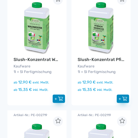
Slush-Konzentrat Waldmeister Zuckerfrei
Slush-Konzentrat Pfirsich-Maracuja Zuckerfrei
Kaufware
Kaufware
1l = 5l Fertigmischung
1l = 5l Fertigmischung
12,90 €
12,90 €
ab
exkl. MwSt.
ab
exkl. MwSt.
15,35 €
15,35 €
ab
inkl. MwSt.
ab
inkl. MwSt.
+
+
Artikel-Nr.: PE-002719
Artikel-Nr.: PE-002119