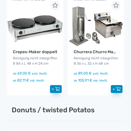
Crepes-Maker doppelt
Churrera Churro Maker
Reinigung nicht inbegriffen
Reinigung nicht inbegriifen
B 86 x L 48 x H 24 cm
B 36 x L 32 x H 68 cm
69,00 €
89,00 €
ab
exkl. MwSt.
ab
exkl. MwSt.
82,11 €
105,91 €
ab
inkl. MwSt.
ab
inkl. MwSt.
+
+
Donuts / twisted Potatos