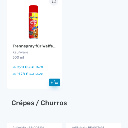
Trennspray für Waffeln
Kaufware
500 ml
9,90 €
ab
exkl. MwSt.
11,78 €
ab
inkl. MwSt.
+
Crépes / Churros
Artikel-Nr.: PE-003166
Artikel-Nr.: PE-003664