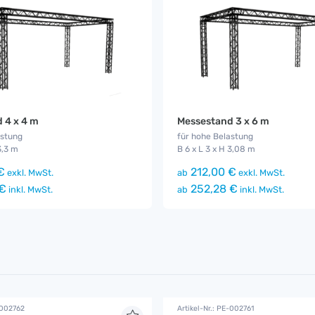
 4 x 4 m
Messestand 3 x 6 m
astung
für hohe Belastung
3,3 m
B 6 x L 3 x H 3,08 m
€
212,00 €
exkl. MwSt.
ab
exkl. MwSt.
 €
252,28 €
inkl. MwSt.
ab
inkl. MwSt.
-002762
Artikel-Nr.: PE-002761