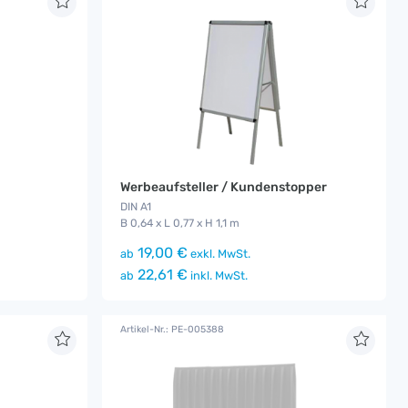
Werbeaufsteller / Kundenstopper
DIN A1
B 0,64 x L 0,77 x H 1,1 m
19,00 €
ab
exkl. MwSt.
22,61 €
ab
inkl. MwSt.
Artikel-Nr.: PE-005388