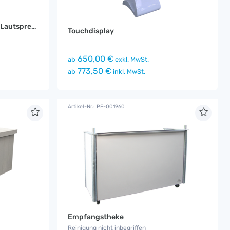
Rednerpult mit Integriertem Lautsprecher
Touchdisplay
650,00 €
ab
exkl. MwSt.
773,50 €
ab
inkl. MwSt.
Artikel-Nr.: PE-001960
Empfangstheke
Reinigung nicht inbegriffen