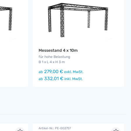
Messestand 4 x 10m
für hohe Belastung
B 1 x L 4 x H 3 m
279,00 €
ab
exkl. MwSt.
332,01 €
ab
inkl. MwSt.
Artikel-Nr.: PE-002757