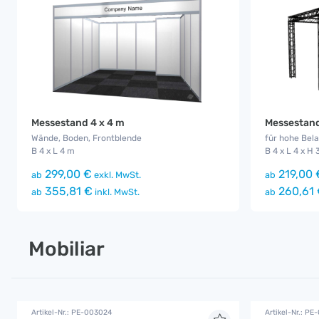
Messestand 4 x 4 m
Messestand
Wände, Boden, Frontblende
für hohe Bel
B 4 x L 4 m
B 4 x L 4 x H 
299,00 €
219,00 
ab
exkl. MwSt.
ab
355,81 €
260,61
ab
inkl. MwSt.
ab
Mobiliar
Artikel-Nr.: PE-003024
Artikel-Nr.: PE