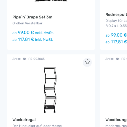
Rednerpult
Pipe´n´Drape Set 3m
Display für L
Größen Verstellbar
B 0,7 x L 0,55
99,00 €
ab
exkl. MwSt.
99,00 €
ab
117,81 €
ab
inkl. MwSt.
117,81 
ab
Artikel-Nr.: PE-003063
Artikel-Nr.: PE
Wackelregal
Woodloung
Der Hingucker auf jeder Messe
moderne, rust