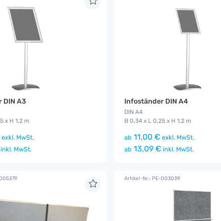
r DIN A3
Infoständer DIN A4
DIN A4
25 x H 1,2 m
B 0,34 x L 0,25 x H 1,2 m
11,00 €
exkl. MwSt.
ab
exkl. MwSt.
13,09 €
inkl. MwSt.
ab
inkl. MwSt.
-005379
Artikel-Nr.: PE-003039