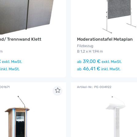
d/ Trennwand Klett
Moderationstafel Metaplan
Filzbezug
 m
B 1,2 x H 1,94 m
€
39,00 €
exkl. MwSt.
ab
exkl. MwSt.
46,41 €
inkl. MwSt.
ab
inkl. MwSt.
-001671
Artikel-Nr.: PE-004922