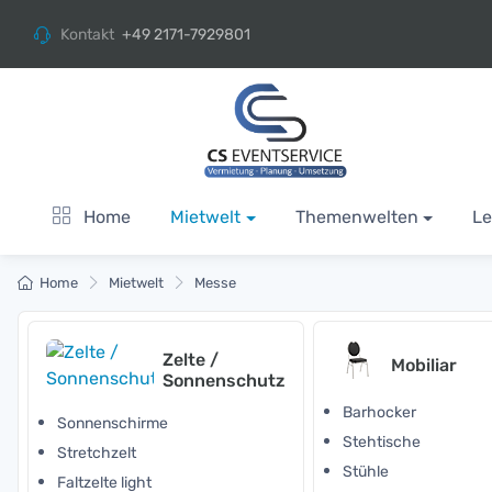
Kontakt
+49 2171-7929801
Home
Mietwelt
Themenwelten
Le
Home
Mietwelt
Messe
Zelte /
Mobiliar
Sonnenschutz
Barhocker
Sonnenschirme
Stehtische
Stretchzelt
Stühle
Faltzelte light