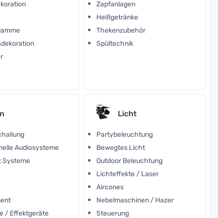
koration
Zapfanlagen
Heißgetränke
Flamme
Thekenzubehör
sdekoration
Spültechnik
r
n
Licht
challung
Partybeleuchtung
nelle Audiosysteme
Bewegtes Licht
z Systeme
Outdoor Beleuchtung
e
Lichteffekte / Laser
Aircones
ment
Nebelmaschinen / Hazer
e / Effektgeräte
Steuerung