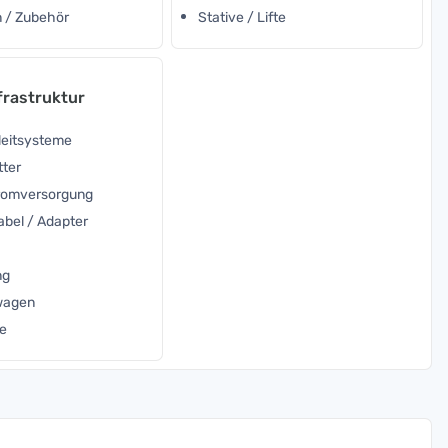
 / Zubehör
Stative / Lifte
frastruktur
leitsysteme
tter
tromversorgung
abel / Adapter
ng
nwagen
e