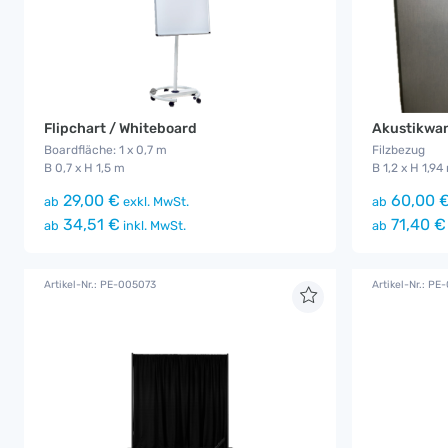
Flipchart / Whiteboard
Akustikwan
Boardfläche: 1 x 0,7 m
Filzbezug
B 0,7 x H 1,5 m
B 1,2 x H 1,94
29,00 €
60,00 
ab
exkl. MwSt.
ab
34,51 €
71,40 €
ab
inkl. MwSt.
ab
Artikel-Nr.: PE-005073
Artikel-Nr.: PE