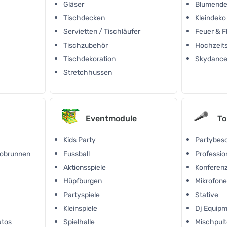
Gläser
Blumende
Tischdecken
Kleindeko
Servietten / Tischläufer
Feuer & 
Tischzubehör
Hochzeit
Tischdekoration
Skydance
Stretchhussen
Eventmodule
To
Kids Party
Partybes
kobrunnen
Fussball
Professio
Aktionsspiele
Konferen
Hüpfburgen
Mikrofon
Partyspiele
Stative
Kleinspiele
Dj Equip
atos
Spielhalle
Mischpult