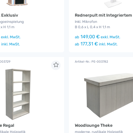
 Exklusiv
ogoeinspielung
Inkl. Mikrofon
 x H 1,1 m
B 0,6 x L 0,4 x H 1,1 m
149,00 €
exkl. MwSt.
ab
exkl. MwSt.
€
177,31 €
inkl. MwSt.
ab
inkl. MwSt.
-003729
Artikel-Nr.: PE-003782
e Regal
Woodlounge Theke
ikale Holzoptik
moderne, rustikale Holzoptik