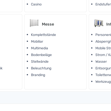
Casino
Endstufen
Messe
In
Komplettstände
Personen
Mobiliar
Absperrgi
Multimedia
Mobile S
Bodenbeläge
Strom / K
Stellwände
Wasser
ik
Beleuchtung
Entsorgu
Branding
Toilette
Werkzeug