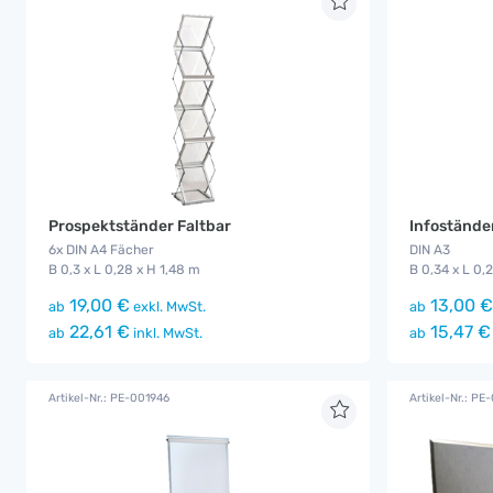
Prospektständer Faltbar
Infostände
6x DIN A4 Fächer
DIN A3
B 0,3 x L 0,28 x H 1,48 m
B 0,34 x L 0,
19,00 €
13,00 €
ab
exkl. MwSt.
ab
22,61 €
15,47 €
ab
inkl. MwSt.
ab
Artikel-Nr.: PE-001946
Artikel-Nr.: PE