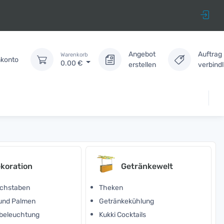
Angebot
Auftrag
Warenkorb
konto
0.00
€
erstellen
verbind
koration
Getränkewelt
chstaben
Theken
 und Palmen
Getränkekühlung
beleuchtung
Kukki Cocktails