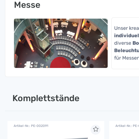
Messe
Unser krea
individue
diverse
Bo
Beleucht
für Messe
Komplettstände
Artikel-Nr.: PE-002091
Artikel-Nr.: PE