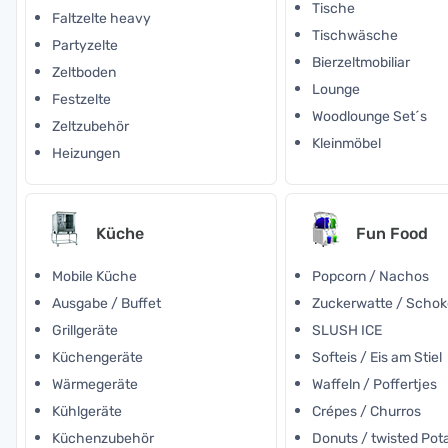
Tische
Faltzelte heavy
Tischwäsche
Partyzelte
Bierzeltmobiliar
Zeltboden
Lounge
Festzelte
Woodlounge Set´s
Zeltzubehör
Kleinmöbel
Heizungen
Küche
Fun Food
Mobile Küche
Popcorn / Nachos
Ausgabe / Buffet
Zuckerwatte / Scho
Grillgeräte
SLUSH ICE
Küchengeräte
Softeis / Eis am Stiel
Wärmegeräte
Waffeln / Poffertjes
Kühlgeräte
Crépes / Churros
Küchenzubehör
Donuts / twisted Pot