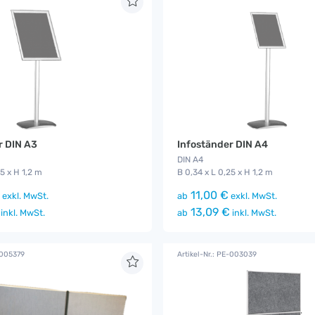
r DIN A3
Infoständer DIN A4
DIN A4
25 x H 1,2 m
B 0,34 x L 0,25 x H 1,2 m
11,00 €
exkl. MwSt.
ab
exkl. MwSt.
13,09 €
inkl. MwSt.
ab
inkl. MwSt.
-005379
Artikel-Nr.: PE-003039