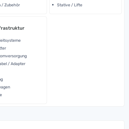
 / Zubehör
Stative / Lifte
frastruktur
leitsysteme
tter
tromversorgung
abel / Adapter
ng
nwagen
e