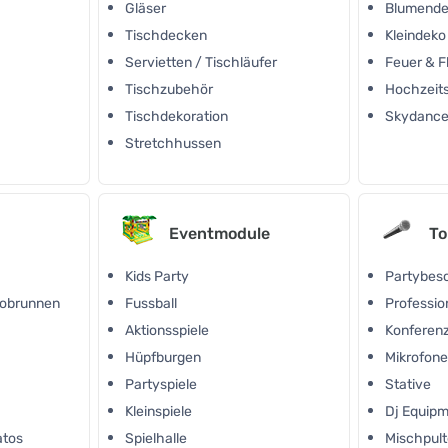
Gläser
Blumende
Tischdecken
Kleindeko
Servietten / Tischläufer
Feuer & 
Tischzubehör
Hochzeit
Tischdekoration
Skydance
Stretchhussen
Eventmodule
To
Kids Party
Partybes
kobrunnen
Fussball
Professio
Aktionsspiele
Konferen
Hüpfburgen
Mikrofon
Partyspiele
Stative
Kleinspiele
Dj Equip
atos
Spielhalle
Mischpult