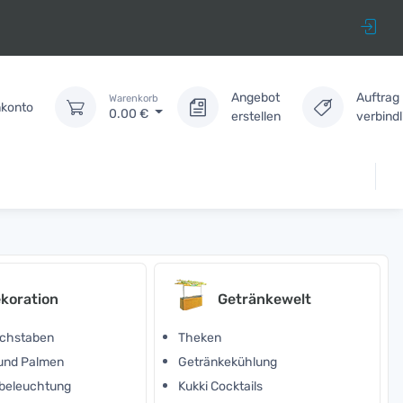
Angebot
Auftrag
Warenkorb
konto
0.00
€
erstellen
verbind
koration
Getränkewelt
chstaben
Theken
 und Palmen
Getränkekühlung
beleuchtung
Kukki Cocktails