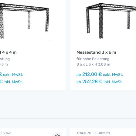
 4 x 4 m
Messestand 3 x 6 m
astung
für hohe Belastung
3,3 m
B 6 x L 3 x H 3,08 m
€
212,00 €
exkl. MwSt.
ab
exkl. MwSt.
 €
252,28 €
inkl. MwSt.
ab
inkl. MwSt.
-002762
Artikel-Nr.: PE-002761