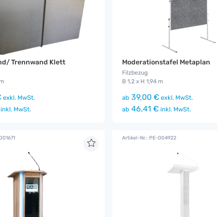
d/ Trennwand Klett
Moderationstafel Metaplan
Filzbezug
 m
B 1,2 x H 1,94 m
€
39,00 €
exkl. MwSt.
ab
exkl. MwSt.
46,41 €
inkl. MwSt.
ab
inkl. MwSt.
-001671
Artikel-Nr.: PE-004922