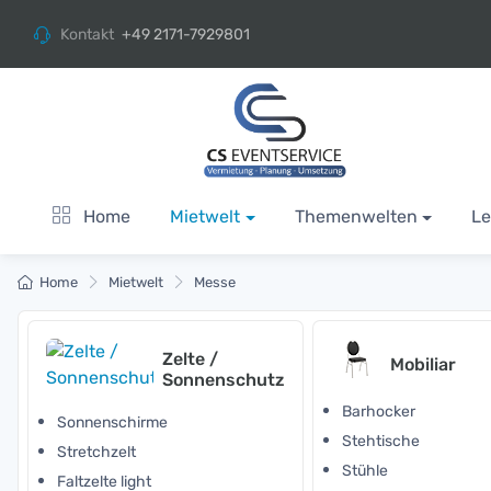
Kontakt
+49 2171-7929801
Home
Mietwelt
Themenwelten
Le
Home
Mietwelt
Messe
Zelte /
Mobiliar
Sonnenschutz
Barhocker
Sonnenschirme
Stehtische
Stretchzelt
Stühle
Faltzelte light