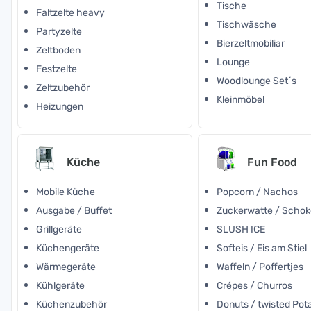
Tische
Faltzelte heavy
Tischwäsche
Partyzelte
Bierzeltmobiliar
Zeltboden
Lounge
Festzelte
Woodlounge Set´s
Zeltzubehör
Kleinmöbel
Heizungen
Küche
Fun Food
Mobile Küche
Popcorn / Nachos
Ausgabe / Buffet
Zuckerwatte / Scho
Grillgeräte
SLUSH ICE
Küchengeräte
Softeis / Eis am Stiel
Wärmegeräte
Waffeln / Poffertjes
Kühlgeräte
Crépes / Churros
Küchenzubehör
Donuts / twisted Pot