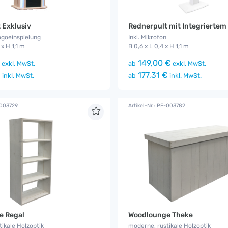
 Exklusiv
ogoeinspielung
Inkl. Mikrofon
 x H 1,1 m
B 0,6 x L 0,4 x H 1,1 m
149,00 €
exkl. MwSt.
ab
exkl. MwSt.
€
177,31 €
inkl. MwSt.
ab
inkl. MwSt.
-003729
Artikel-Nr.: PE-003782
e Regal
Woodlounge Theke
ikale Holzoptik
moderne, rustikale Holzoptik