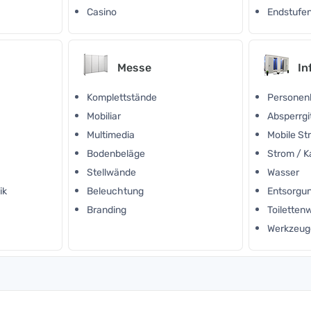
Casino
Endstufen
Messe
In
Komplettstände
Personen
Mobiliar
Absperrgi
Multimedia
Mobile S
Bodenbeläge
Strom / K
Stellwände
Wasser
ik
Beleuchtung
Entsorgu
Branding
Toilette
Werkzeug