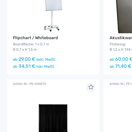
Flipchart / Whiteboard
Akustikwan
Boardfläche: 1 x 0,7 m
Filzbezug
B 0,7 x H 1,5 m
B 1,2 x H 1,94
29,00 €
60,00 
ab
exkl. MwSt.
ab
34,51 €
71,40 €
ab
inkl. MwSt.
ab
Artikel-Nr.: PE-005073
Artikel-Nr.: PE