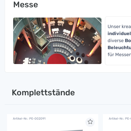
Messe
Unser krea
individue
diverse
Bo
Beleucht
für Messe
Komplettstände
Artikel-Nr.: PE-002091
Artikel-Nr.: PE