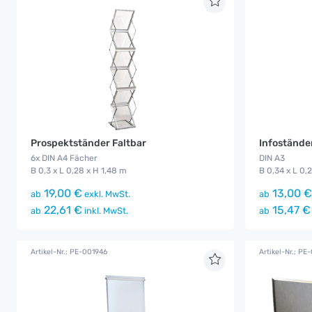
Prospektständer Faltbar
Infostände
6x DIN A4 Fächer
DIN A3
B 0,3 x L 0,28 x H 1,48 m
B 0,34 x L 0,
19,00 €
13,00 €
ab
exkl. MwSt.
ab
22,61 €
15,47 €
ab
inkl. MwSt.
ab
Artikel-Nr.: PE-001946
Artikel-Nr.: PE