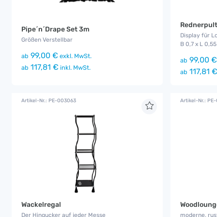
Rednerpult
Pipe´n´Drape Set 3m
Display für L
Größen Verstellbar
B 0,7 x L 0,55
99,00 €
ab
exkl. MwSt.
99,00 €
ab
117,81 €
ab
inkl. MwSt.
117,81 
ab
Artikel-Nr.: PE-003063
Artikel-Nr.: PE
Wackelregal
Woodloung
Der Hingucker auf jeder Messe
moderne, rust