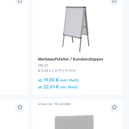
Werbeaufsteller / Kundenstopper
DIN A1
B 0,64 x L 0,77 x H 1,1 m
19,00 €
ab
exkl. MwSt.
22,61 €
ab
inkl. MwSt.
Artikel-Nr.: PE-005388