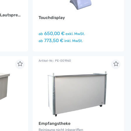
Rednerpult mit Integriertem Lautsprecher
Touchdisplay
650,00 €
ab
exkl. MwSt.
773,50 €
ab
inkl. MwSt.
Artikel-Nr.: PE-001960
Empfangstheke
Reinigung nicht inbegriffen