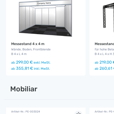
Messestand 4 x 4 m
Messestand
Wände, Boden, Frontblende
für hohe Bel
B 4 x L 4 m
B 4 x L 4 x H 
299,00 €
219,00 
ab
exkl. MwSt.
ab
355,81 €
260,61
ab
inkl. MwSt.
ab
Mobiliar
Artikel-Nr.: PE-003024
Artikel-Nr.: PE