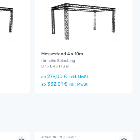
Messestand 4 x 10m
für hohe Belastung
B 1 x L 4 x H 3 m
279,00 €
ab
exkl. MwSt.
332,01 €
ab
inkl. MwSt.
Artikel-Nr.: PE-002757