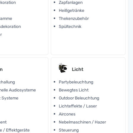
koration
Zapfanlagen
Heißgetränke
Flamme
Thekenzubehör
sdekoration
Spültechnik
r
n
Licht
challung
Partybeleuchtung
nelle Audiosysteme
Bewegtes Licht
z Systeme
Outdoor Beleuchtung
e
Lichteffekte / Laser
Aircones
ment
Nebelmaschinen / Hazer
e / Effektgeräte
Steuerung